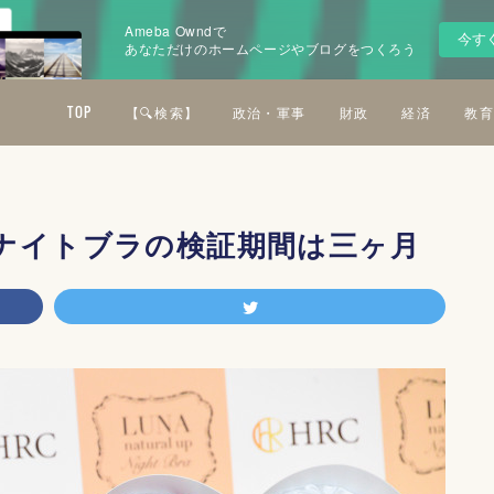
Ameba Owndで
今す
あなただけのホームページやブログをつくろう
TOP
【🔍検索】
政治・軍事
財政
経済
教育
ナイトブラの検証期間は三ヶ月