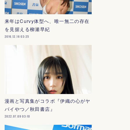
来年はCurvy体型へ、唯一無二の存在
を見据える柳瀬早紀
2016.12.16 03:25
漫画と写真集がコラボ『伊織の心がヤ
バイやつ／秋田書店』
2022.07.09 03:10