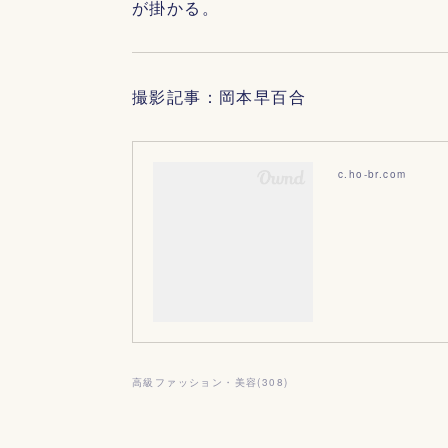
が掛かる。
撮影記事：岡本早百合
c.ho-br.com
高級ファッション・美容
(
308
)