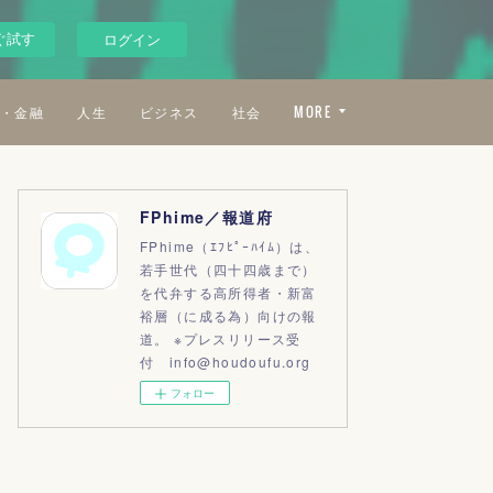
ぐ試す
ログイン
・金融
人生
ビジネス
社会
MORE
FPhime／報道府
FPhime（ｴﾌﾋﾟｰﾊｲﾑ）は、
若手世代（四十四歳まで）
を代弁する高所得者・新富
裕層（に成る為）向けの報
道。 ※プレスリリース受
付 info@houdoufu.org
フォロー