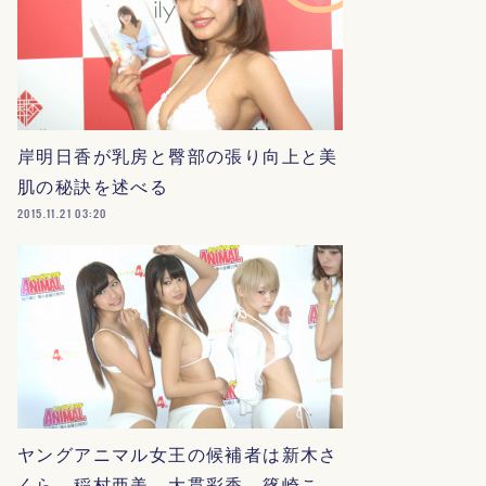
岸明日香が乳房と臀部の張り向上と美
肌の秘訣を述べる
2015.11.21 03:20
ヤングアニマル女王の候補者は新木さ
くら、稲村亜美、大貫彩香、篠崎こ…