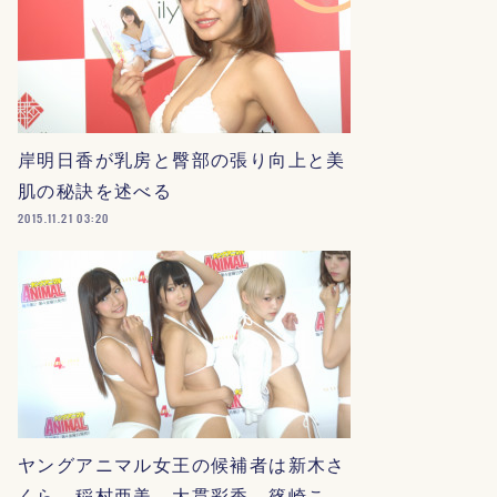
岸明日香が乳房と臀部の張り向上と美
肌の秘訣を述べる
2015.11.21 03:20
ヤングアニマル女王の候補者は新木さ
くら、稲村亜美、大貫彩香、篠崎こ…