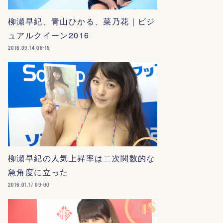
柳瀬早紀、青山ひかる、菜乃花｜ビジ
ュアルクイーン2016
2016.09.14 06:15
柳瀬早紀の人気上昇率は二次関数的な
急角度に立った
2016.01.17 09:00