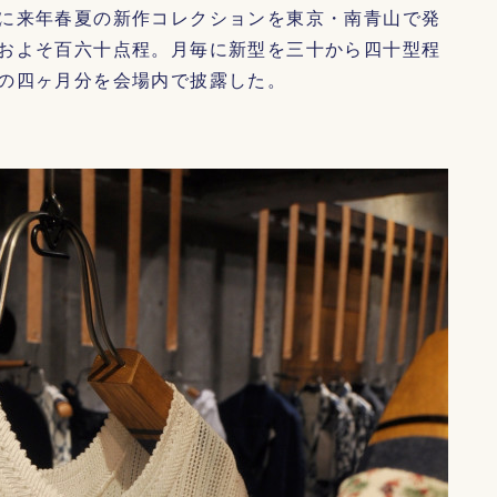
に来年春夏の新作コレクションを東京・南青山で発
およそ百六十点程。月毎に新型を三十から四十型程
の四ヶ月分を会場内で披露した。