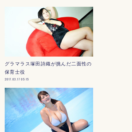
グラマラス塚田詩織が挑んだ二面性の
保育士役
2017.03.17 05:15