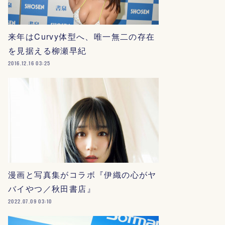
来年はCurvy体型へ、唯一無二の存在
を見据える柳瀬早紀
2016.12.16 03:25
漫画と写真集がコラボ『伊織の心がヤ
バイやつ／秋田書店』
2022.07.09 03:10