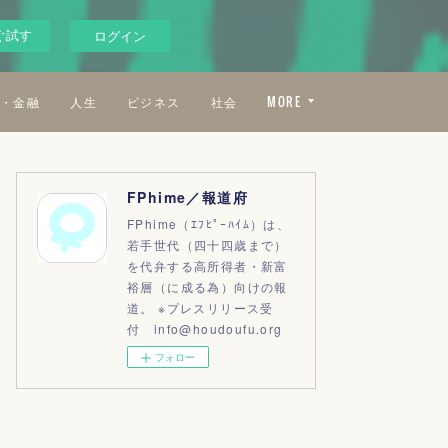
ぐ試す
ログイン
・金融
人生
ビジネス
社会
MORE
FPhime／報道府
FPhime（ｴﾌﾋﾟｰﾊｲﾑ）は、
若手世代（四十四歳まで）
を代弁する高所得者・新富
裕層（に成る為）向けの報
道。 ※プレスリリース受
付 info@houdoufu.org
フォロー