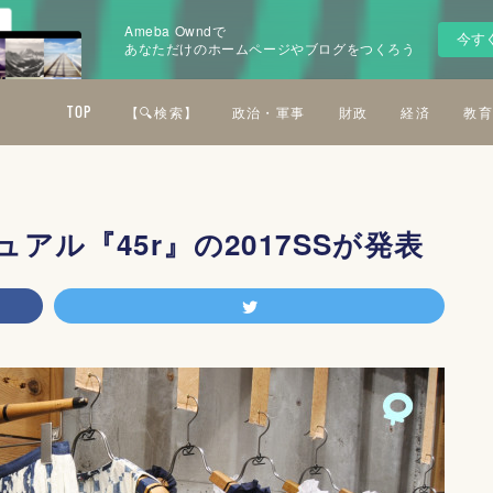
Ameba Owndで
今す
あなただけのホームページやブログをつくろう
TOP
【🔍検索】
政治・軍事
財政
経済
教育
ル『45r』の2017SSが発表