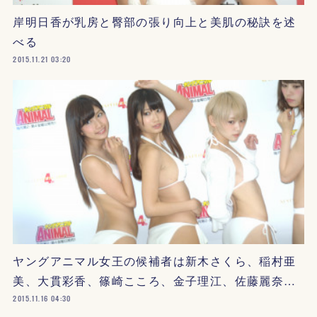
岸明日香が乳房と臀部の張り向上と美肌の秘訣を述
べる
2015.11.21 03:20
ヤングアニマル女王の候補者は新木さくら、稲村亜
美、大貫彩香、篠崎こころ、金子理江、佐藤麗奈…
2015.11.16 04:30