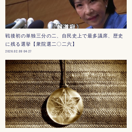
戦後初の単独三分の二、自民史上で最多議席、歴史
に残る選挙【衆院選二〇二六】
2026.02.09 04:27