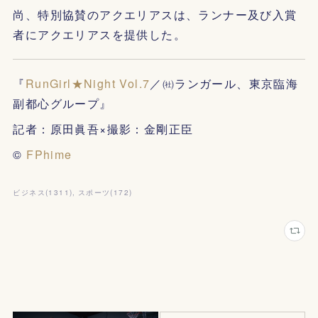
尚、特別協賛のアクエリアスは、ランナー及び入賞
者にアクエリアスを提供した。
『
RunGirl★Night Vol.7
／㈳ランガール、東京臨海
副都⼼グループ』
記者：原田眞吾×撮影：金剛正臣
©
FPhime
ビジネス
(
1311
)
スポーツ
(
172
)