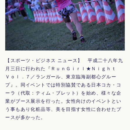
【スポーツ・ビジネス ニュース】 平成二十八年九
月三日に行われた『ＲｕｎＧｉｒｌ★Ｎｉｇｈｔ
Ｖｏｌ．７／ランガール、東京臨海副都⼼グルー
プ』。同イベントでは特別協賛である日本コカ・コ
ーラ（代取：ティム・ブレット）を始め、様々な企
業がブース展示を行った。女性向けのイベントとい
う事もあり化粧品等、美を目指す女性に合わせたブ
ースが多かった。