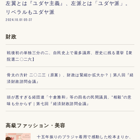
左翼とは『ユダヤ主義』、左派とは「ユダヤ派」。
リベラルもユダヤ派
2024.10.01 05:37
財政
戦後初の単独三分の二、自民史上で最多議席、歴史に残る選挙【衆
院選二〇二六】
骨太の方針 二〇二三（原案）、財政は緊縮か拡大か？｜第八回『経
済財政諮問会議』
頭が悪すぎる経団連「十倉雅和」等の四名の民間議員、“相殺”の意
味も分からず｜第七回『経済財政諮問会議』
高級ファッション・美容
十五年振りのブラジャ着用で感動した松本まりか、