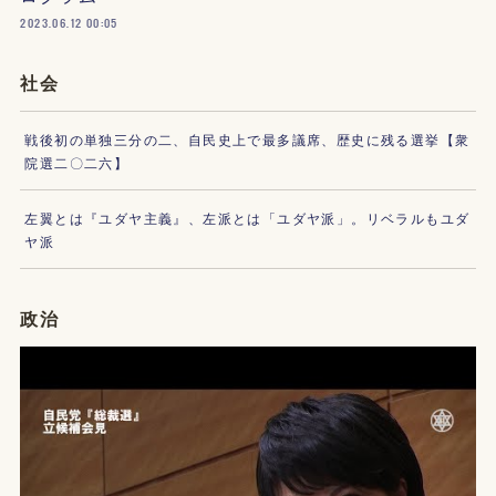
2023.06.12 00:05
社会
戦後初の単独三分の二、自民史上で最多議席、歴史に残る選挙【衆
院選二〇二六】
左翼とは『ユダヤ主義』、左派とは「ユダヤ派」。リベラルもユダ
ヤ派
政治