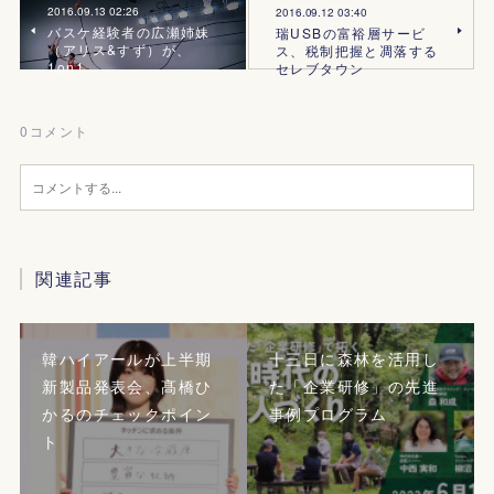
2016.09.13 02:26
2016.09.12 03:40
バスケ経験者の広瀬姉妹
瑞USBの富裕層サービ
（アリス&すず）が、
ス、税制把握と凋落する
1on1
セレブタウン
0
コメント
関連記事
韓ハイアールが上半期
十三日に森林を活用し
新製品発表会、髙橋ひ
た「企業研修」の先進
かるのチェックポイン
事例プログラム
ト