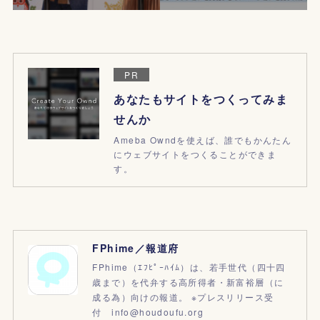
PR
あなたもサイトをつくってみま
せんか
Ameba Owndを使えば、誰でもかんたん
にウェブサイトをつくることができま
す。
FPhime／報道府
FPhime（ｴﾌﾋﾟｰﾊｲﾑ）は、若手世代（四十四
歳まで）を代弁する高所得者・新富裕層（に
成る為）向けの報道。 ※プレスリリース受
付 info@houdoufu.org