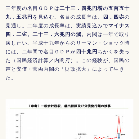
三年度の名目ＧＤＰは
二十三．四兆円増
の
五百五十
九．五兆円
を見込む。名目の成長率は、
四．四㌫
の
見通し。二年度の成長率は、実績見込みで
マイナス
四．二㌫
。
二十三．六兆円の減
。内閣は一年で取り
戻したい。平成十九年からのリーマン・ショック時
には、二年間で名目ＧＤＰが
四十兆円
ちかくを失っ
た（国民経済計算／内閣府）。この経験が、国民の
声と安倍・菅両内閣の「財政拡大」によって生き
た。