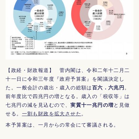
【政経・財政報道】 菅内閣は、令和二年十二月二
十一日に令和三年度『政府予算案』を閣議決定し
た。一般会計の歳出・歳入の総額は
百六．六兆円
。
前年度比で四兆円の増となる。歳入の「税収等」は
七兆円の減を見込むので、
実質十一兆円の増
と見做
せる。
一割も財政を拡大させた
。
本予算案は、一月からの常会にて審議される。