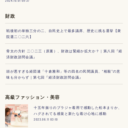
2024.10.01 05:37
財政
戦後初の単独三分の二、自民史上で最多議席、歴史に残る選挙【衆
院選二〇二六】
骨太の方針 二〇二三（原案）、財政は緊縮か拡大か？｜第八回『経
済財政諮問会議』
頭が悪すぎる経団連「十倉雅和」等の四名の民間議員、“相殺”の意
味も分からず｜第七回『経済財政諮問会議』
高級ファッション・美容
十五年振りのブラジャ着用で感動した松本まりか、
ハグされてる感覚と新たな着け心地に感動
2023.06.11 03:10