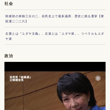
社会
戦後初の単独三分の二、自民史上で最多議席、歴史に残る選挙【衆
院選二〇二六】
左翼とは『ユダヤ主義』、左派とは「ユダヤ派」。リベラルもユダ
ヤ派
政治