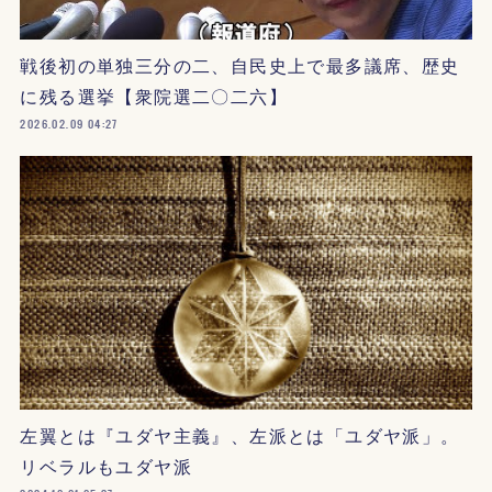
戦後初の単独三分の二、自民史上で最多議席、歴史
に残る選挙【衆院選二〇二六】
2026.02.09 04:27
左翼とは『ユダヤ主義』、左派とは「ユダヤ派」。
リベラルもユダヤ派