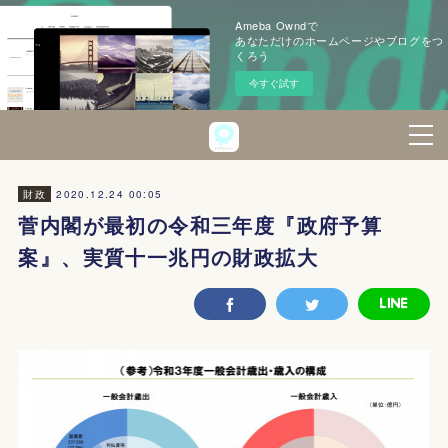
Ameba Owndで
あなただけのホームページやブログをつ
くろう
今すぐ試す
2020.12.24 00:05
財政
菅内閣が最初の令和三年度『政府予算
案』、実質十一兆円の財政拡大