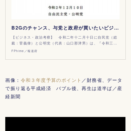
B2Gのチャンス、与党と政府が買いたいビジネス群｜令和三年度 予算編成大綱
【ビジネス・政治考察】 令和二年十二月十日に自民党（総
裁：菅義偉）と公明党（代表：山口那津男）は、『令和三…
FPhime／報道府
画像：
令和３年度予算のポイント
／財務省、データ
で振り返る平成経済 バブル後、再生は道半ば／産
経新聞