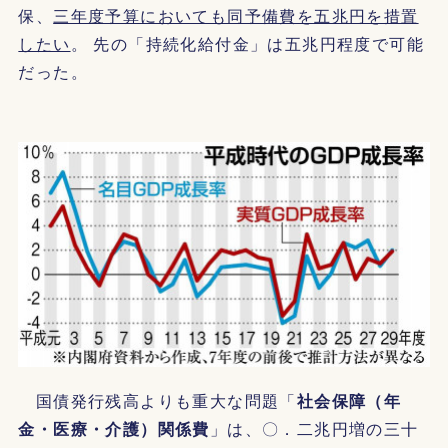
保、
三年度予算においても同予備費を五兆円を措置
したい
。 先の「持続化給付金」は五兆円程度で可能
だった。
国債発行残高よりも重大な問題「
社会保障（年
金・医療・介護）関係費
」は、〇．二兆円増の三十