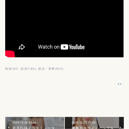
財政
(
94
)
経済
(
186
)
政治・軍事
(
900
)
2020.12.25 03:05
2020.12.23 10:05
若手DJ&イラストレータ
業務用ホワイトニングを