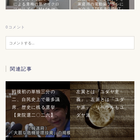
による青梅の新マイクロ
家庭用の電動歯ブラシに
ツーリズム『Made in …
ガウラ『TEE BRIGHT』
0
コメント
関連記事
戦後初の単独三分の
左翼とは『ユダヤ主
二、自民史上で最多議
義』、左派とは「ユダ
席、歴史に残る選挙
ヤ派」。リベラルもユ
【衆院選二〇二六】
ダヤ派