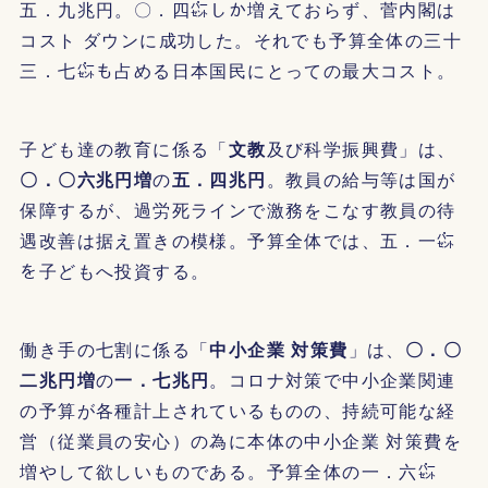
五．九兆円。〇．四㌫しか増えておらず、菅内閣は
コスト ダウンに成功した。それでも予算全体の三十
三．七㌫も占める日本国民にとっての最大コスト。
子ども達の教育に係る「
文教
及び科学振興費」は、
〇．〇六兆円増
の
五．四兆円
。教員の給与等は国が
保障するが、過労死ラインで激務をこなす教員の待
遇改善は据え置きの模様。予算全体では、五．一㌫
を子どもへ投資する。
働き手の七割に係る「
中小企業 対策費
」は、
〇．〇
二兆円増
の
一．七兆円
。コロナ対策で中小企業関連
の予算が各種計上されているものの、持続可能な経
営（従業員の安心）の為に本体の中小企業 対策費を
増やして欲しいものである。予算全体の一．六㌫