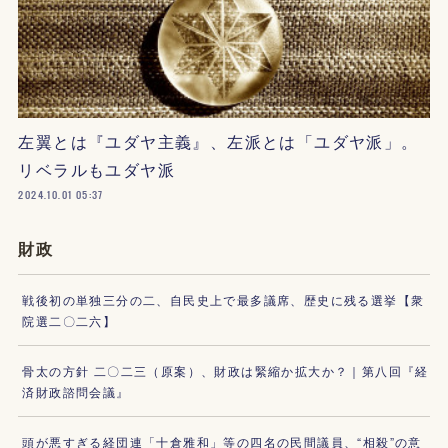
左翼とは『ユダヤ主義』、左派とは「ユダヤ派」。
リベラルもユダヤ派
2024.10.01 05:37
財政
戦後初の単独三分の二、自民史上で最多議席、歴史に残る選挙【衆
院選二〇二六】
骨太の方針 二〇二三（原案）、財政は緊縮か拡大か？｜第八回『経
済財政諮問会議』
頭が悪すぎる経団連「十倉雅和」等の四名の民間議員、“相殺”の意