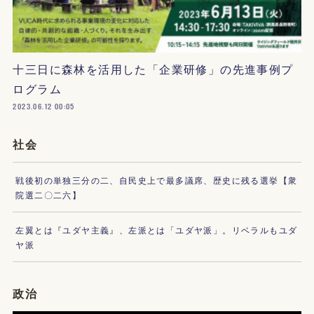
十三日に森林を活用した「企業研修」の先進事例プ
ログラム
2023.06.12 00:05
社会
戦後初の単独三分の二、自民史上で最多議席、歴史に残る選挙【衆
院選二〇二六】
左翼とは『ユダヤ主義』、左派とは「ユダヤ派」。リベラルもユダ
ヤ派
政治