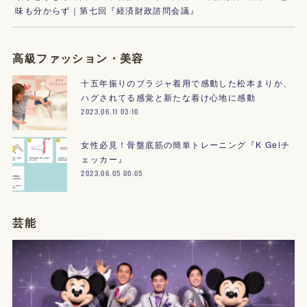
味も分からず｜第七回『経済財政諮問会議』
高級ファッション・美容
十五年振りのブラジャ着用で感動した松本まりか、
ハグされてる感覚と新たな着け心地に感動
2023.06.11 03:10
女性必見！骨盤底筋の簡単トレーニング『K Gelチ
ェッカー』
2023.06.05 00:05
芸能