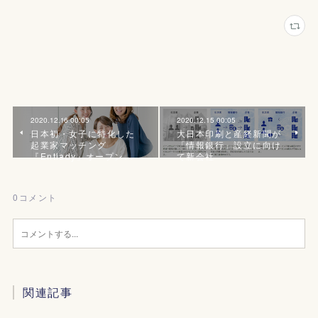
2020.12.16 00:05
2020.12.15 00:05
日本初・女子に特化した
大日本印刷と産経新聞が
起業家マッチング
「情報銀行」設立に向け
『Entlady』オープン…
て新会社
0
コメント
関連記事