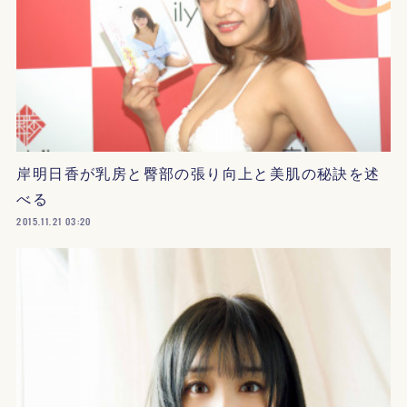
岸明日香が乳房と臀部の張り向上と美肌の秘訣を述
べる
2015.11.21 03:20