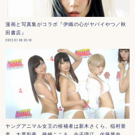
漫画と写真集がコラボ『伊織の心がヤバイやつ／秋
田書店』
2022.07.09 03:10
ヤングアニマル女王の候補者は新木さくら、稲村亜
美、大貫彩香、篠崎こころ、金子理江、佐藤麗奈…