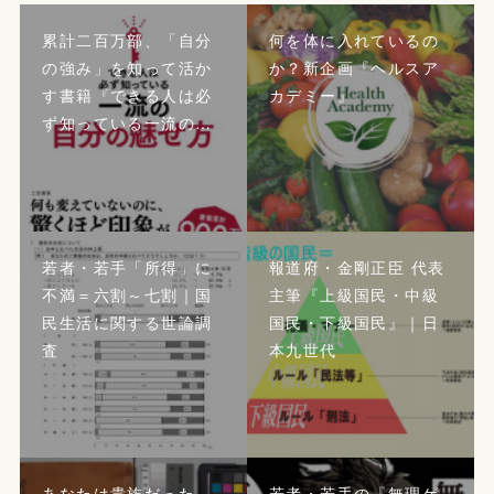
累計二百万部、「自分
何を体に入れているの
の強み」を知って活か
か？新企画『ヘルスア
す書籍『できる人は必
カデミー』
ず知っている一流の…
若者・若手「所得」に
報道府・金剛正臣 代表
不満＝六割～七割｜国
主筆『上級国民・中級
民生活に関する世論調
国民・下級国民』｜日
査
本九世代
あなたは貴族だった
若者・若手の『無理ゲ