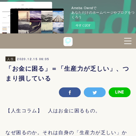
Ameba Owndで
あなただけのホームページやブログをつ
くろう
今すぐ試す
2020.12.15 06:05
人生
「お金に困る」＝「生産力が乏しい」、つ
まり損している
【人生コラム】 人はお金に困るもの。
なぜ困るのか。それは自身の「生産力が乏しい」か