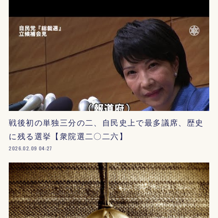
戦後初の単独三分の二、自民史上で最多議席、歴史
に残る選挙【衆院選二〇二六】
2026.02.09 04:27