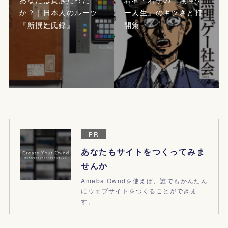
か？｜日本人のルーツ
ー人生』のキツさと打
『新撰姓氏録』
開策
PR
あなたもサイトをつくってみま
せんか
Ameba Owndを使えば、誰でもかんたん
にウェブサイトをつくることができま
す。