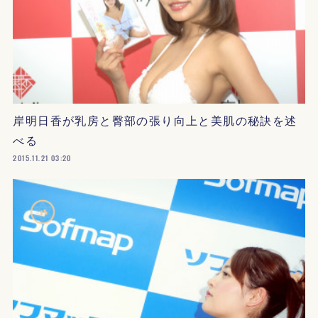
岸明日香が乳房と臀部の張り向上と美肌の秘訣を述
べる
2015.11.21 03:20