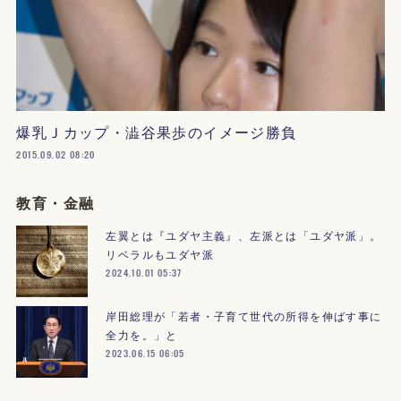
爆乳Ｊカップ・澁谷果歩のイメージ勝負
2015.09.02 08:20
教育・金融
左翼とは『ユダヤ主義』、左派とは「ユダヤ派」。
リベラルもユダヤ派
2024.10.01 05:37
岸田総理が「若者・子育て世代の所得を伸ばす事に
全力を。」と
2023.06.15 06:05