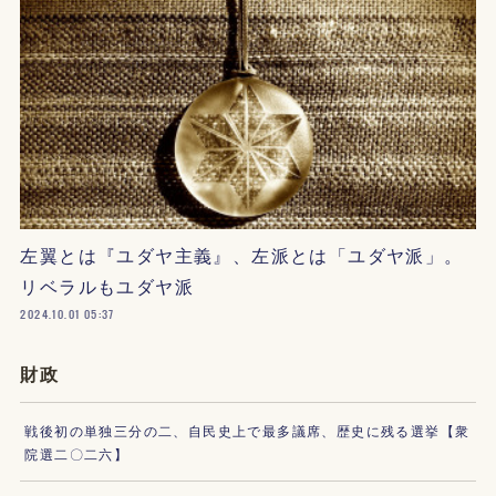
左翼とは『ユダヤ主義』、左派とは「ユダヤ派」。
リベラルもユダヤ派
2024.10.01 05:37
財政
戦後初の単独三分の二、自民史上で最多議席、歴史に残る選挙【衆
院選二〇二六】