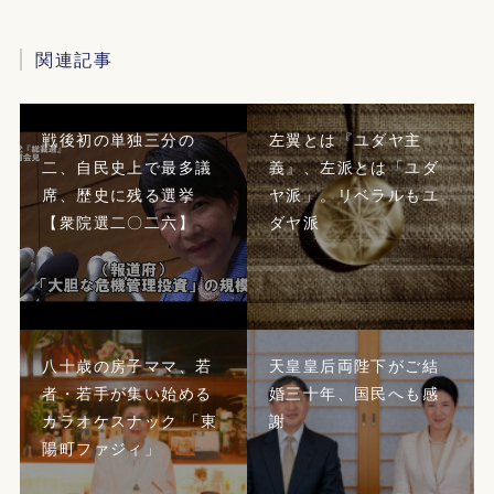
関連記事
戦後初の単独三分の
左翼とは『ユダヤ主
二、自民史上で最多議
義』、左派とは「ユダ
席、歴史に残る選挙
ヤ派」。リベラルもユ
【衆院選二〇二六】
ダヤ派
八十歳の房子ママ、若
天皇皇后両陛下がご結
者・若手が集い始める
婚三十年、国民へも感
カラオケスナック 「東
謝
陽町ファジィ」