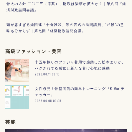
骨太の方針 二〇二三（原案）、財政は緊縮か拡大か？｜第八回『経
済財政諮問会議』
頭が悪すぎる経団連「十倉雅和」等の四名の民間議員、“相殺”の意
味も分からず｜第七回『経済財政諮問会議』
高級ファッション・美容
十五年振りのブラジャ着用で感動した松本まりか、
ハグされてる感覚と新たな着け心地に感動
2023.06.11 03:10
女性必見！骨盤底筋の簡単トレーニング『K Gelチ
ェッカー』
2023.06.05 00:05
芸能