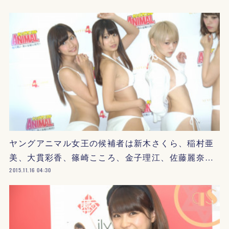
ヤングアニマル女王の候補者は新木さくら、稲村亜
美、大貫彩香、篠崎こころ、金子理江、佐藤麗奈…
2015.11.16 04:30