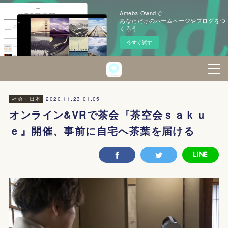
Ameba Owndで
あなただけのホームページやブログをつ
くろう
今すぐ試す
2020.11.23 01:05
社会・日本
オンライン&VRで茶会『茶空会ｓａｋｕ
ｅ』開催、事前に自宅へ茶葉を届ける