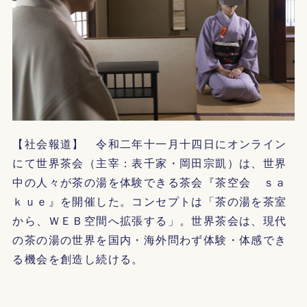
【社会報道】 令和二年十一月十四日にオンライン
にて世界茶会（主宰：表千家・岡田宗凱）は、世界
中の人々が茶の湯を体験できる茶会『茶空会 ｓａ
ｋｕｅ』を開催した。コンセプトは「茶の湯を茶室
から、ＷＥＢ空間へ拡張する」。世界茶会は、現代
の茶の湯の世界を国内・海外問わず体験・体感でき
る機会を創造し続ける。