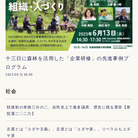
十三日に森林を活用した「企業研修」の先進事例プ
ログラム
2023.06.12 00:05
社会
戦後初の単独三分の二、自民史上で最多議席、歴史に残る選挙【衆
院選二〇二六】
左翼とは『ユダヤ主義』、左派とは「ユダヤ派」。リベラルもユダ
ヤ派