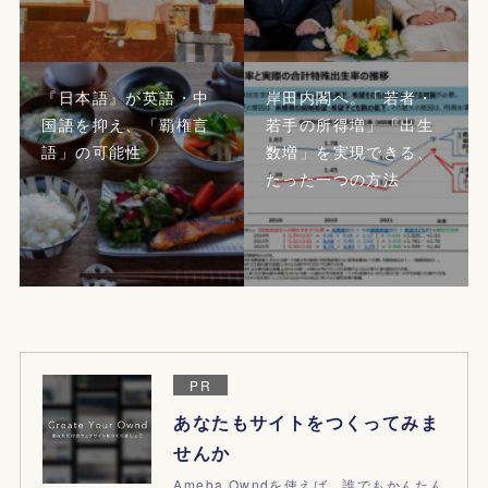
『日本語』が英語・中
岸田内閣へ。「若者・
国語を抑え、「覇権言
若手の所得増」「出生
語」の可能性
数増」を実現できる、
たった一つの方法
PR
あなたもサイトをつくってみま
せんか
Ameba Owndを使えば、誰でもかんたん