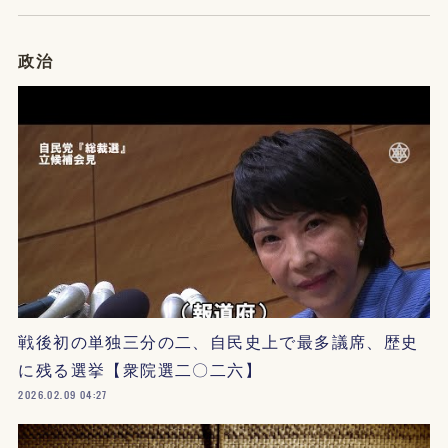
政治
戦後初の単独三分の二、自民史上で最多議席、歴史
に残る選挙【衆院選二〇二六】
2026.02.09 04:27