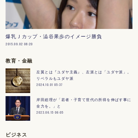
爆乳Ｊカップ・澁谷果歩のイメージ勝負
2015.09.02 08:20
教育・金融
左翼とは『ユダヤ主義』、左派とは「ユダヤ派」。
リベラルもユダヤ派
2024.10.01 05:37
岸田総理が「若者・子育て世代の所得を伸ばす事に
全力を。」と
2023.06.15 06:05
ビジネス