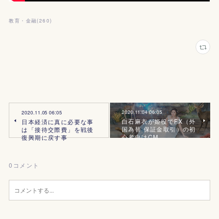
教育・金融
(
260
)
2020.11.04 06:05
2020.11.05 06:05
白石麻衣が姫役でFX（外
日本経済に真に必要な事
国為替 保証金取引）の初
は「接待交際費」を戦後
心者向けCM
復興期に戻す事
0
コメント