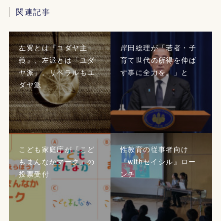
関連記事
左翼とは『ユダヤ主
岸田総理が「若者・子
義』、左派とは「ユダ
育て世代の所得を伸ば
ヤ派」。リベラルもユ
す事に全力を。」と
ダヤ派
こども家庭庁が『こど
性教育の従事者向け
もまんなかマーク』の
『withセイシル』ロー
投票受付
ンチ