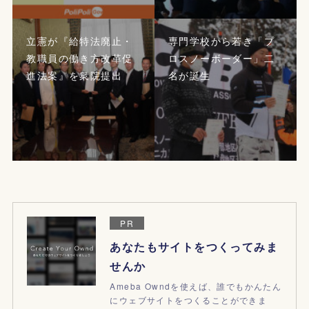
立憲が『給特法廃止・
専門学校から若き「プ
教職員の働き方改革促
ロスノーボーダー」二
進法案』を衆院提出
名が誕生
PR
あなたもサイトをつくってみま
せんか
Ameba Owndを使えば、誰でもかんたん
にウェブサイトをつくることができま