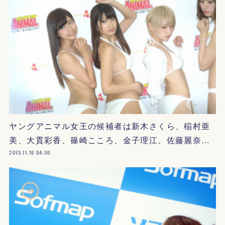
ヤングアニマル女王の候補者は新木さくら、稲村亜
美、大貫彩香、篠崎こころ、金子理江、佐藤麗奈…
2015.11.16 04:30