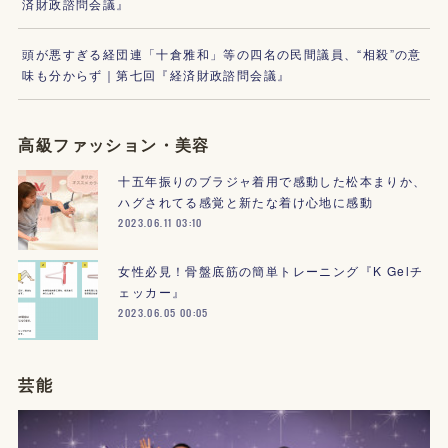
済財政諮問会議』
頭が悪すぎる経団連「十倉雅和」等の四名の民間議員、“相殺”の意
味も分からず｜第七回『経済財政諮問会議』
高級ファッション・美容
十五年振りのブラジャ着用で感動した松本まりか、
ハグされてる感覚と新たな着け心地に感動
2023.06.11 03:10
女性必見！骨盤底筋の簡単トレーニング『K Gelチ
ェッカー』
2023.06.05 00:05
芸能