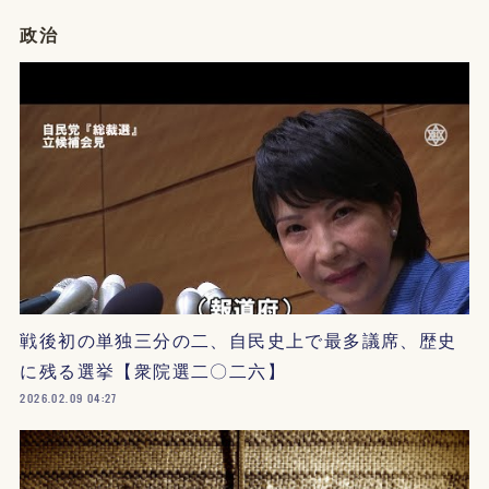
政治
戦後初の単独三分の二、自民史上で最多議席、歴史
に残る選挙【衆院選二〇二六】
2026.02.09 04:27