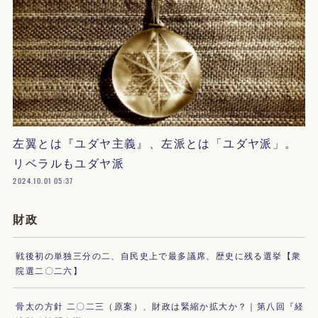
左翼とは『ユダヤ主義』、左派とは「ユダヤ派」。
リベラルもユダヤ派
2024.10.01 05:37
財政
戦後初の単独三分の二、自民史上で最多議席、歴史に残る選挙【衆
院選二〇二六】
骨太の方針 二〇二三（原案）、財政は緊縮か拡大か？｜第八回『経