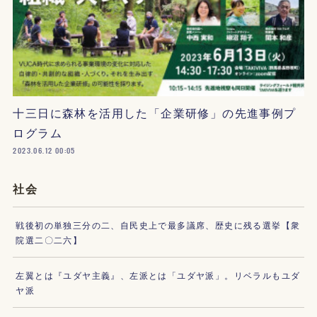
十三日に森林を活用した「企業研修」の先進事例プ
ログラム
2023.06.12 00:05
社会
戦後初の単独三分の二、自民史上で最多議席、歴史に残る選挙【衆
院選二〇二六】
左翼とは『ユダヤ主義』、左派とは「ユダヤ派」。リベラルもユダ
ヤ派