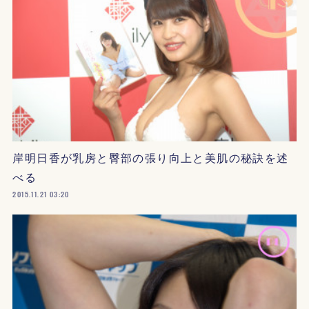
岸明日香が乳房と臀部の張り向上と美肌の秘訣を述
べる
2015.11.21 03:20