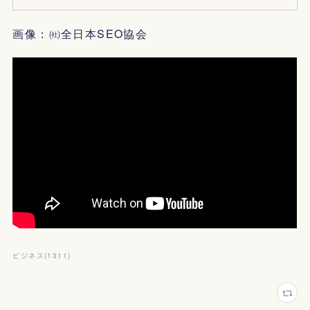
画像：㈳全日本SEO協会
ビジネス
(
1311
)