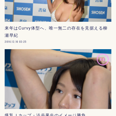
来年はCurvy体型へ、唯一無二の存在を見据える柳
瀬早紀
2016.12.16 03:25
爆乳Ｊカップ・澁谷果歩のイメージ勝負