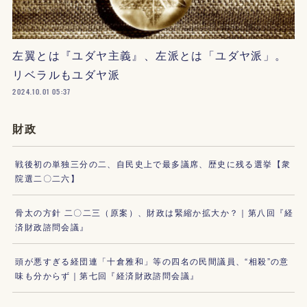
左翼とは『ユダヤ主義』、左派とは「ユダヤ派」。
リベラルもユダヤ派
2024.10.01 05:37
財政
戦後初の単独三分の二、自民史上で最多議席、歴史に残る選挙【衆
院選二〇二六】
骨太の方針 二〇二三（原案）、財政は緊縮か拡大か？｜第八回『経
済財政諮問会議』
頭が悪すぎる経団連「十倉雅和」等の四名の民間議員、“相殺”の意
味も分からず｜第七回『経済財政諮問会議』