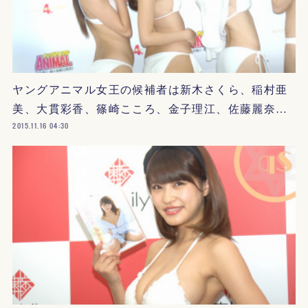
ヤングアニマル女王の候補者は新木さくら、稲村亜
美、大貫彩香、篠崎こころ、金子理江、佐藤麗奈…
2015.11.16 04:30