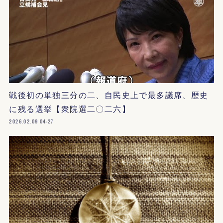
戦後初の単独三分の二、自民史上で最多議席、歴史
に残る選挙【衆院選二〇二六】
2026.02.09 04:27