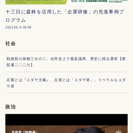
十三日に森林を活用した「企業研修」の先進事例プ
ログラム
2023.06.12 00:05
社会
戦後初の単独三分の二、自民史上で最多議席、歴史に残る選挙【衆
院選二〇二六】
左翼とは『ユダヤ主義』、左派とは「ユダヤ派」。リベラルもユダ
ヤ派
政治