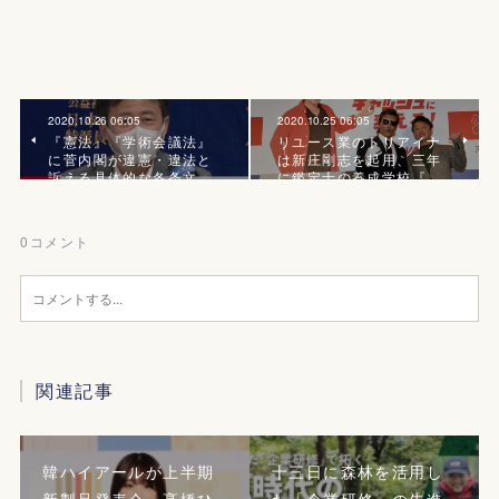
2020.10.26 06:05
2020.10.25 06:05
『憲法』『学術会議法』
リユース業のトリアイナ
に菅内閣が違憲・違法と
は新庄剛志を起用、三年
訴える具体的な各条文…
に鑑定士の養成学校『…
0
コメント
関連記事
韓ハイアールが上半期
十三日に森林を活用し