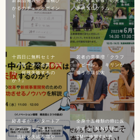
新製品発表会、髙橋ひ
た「企業研修」の先進
かるのチェックポイン
事例プログラム
ト
十四日に無料セミナ
若者の需要増「クラフ
『中堅・中小企業のDX
トビール」、キリンが
は、何故失敗するの
狙う市場拡大
か？』
経産省が「スタートア
全身十五種類の癌に反
ップ・ファースト！」
応する『N-NOSE』の
「挑戦と失敗を増や
CMに仲間由紀恵