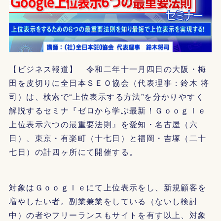
【ビジネス報道】 令和二年十一月四日の大阪・梅
田を皮切りに全日本ＳＥＯ協会（代表理事：鈴木 将
司）は、検索で“上位表示する方法”を分かりやすく
解説するセミナ『ゼロから学ぶ最新！Ｇｏｏｇｌｅ
上位表示六つの最重要法則』を愛知・名古屋（六
日）、東京・有楽町（十七日）と福岡・吉塚（二十
七日）の計四ヶ所にて開催する。
対象はＧｏｏｇｌｅにて上位表示をし、新規顧客を
増やしたい者。副業兼業をしている（ないし検討
中）の者やフリーランスもサイトを有す以上、対象