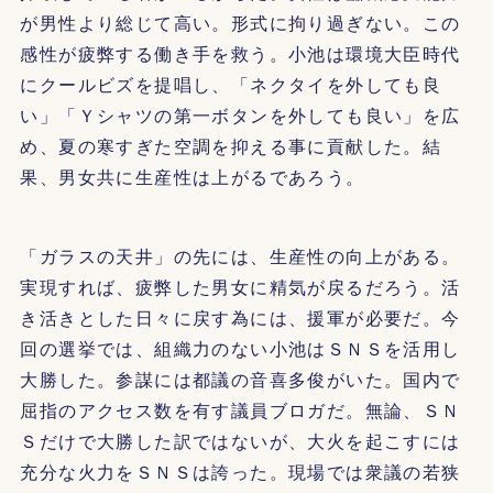
が男性より総じて高い。形式に拘り過ぎない。この
感性が疲弊する働き手を救う。小池は環境大臣時代
にクールビズを提唱し、「ネクタイを外しても良
い」「Ｙシャツの第一ボタンを外しても良い」を広
め、夏の寒すぎた空調を抑える事に貢献した。結
果、男女共に生産性は上がるであろう。
「ガラスの天井」の先には、生産性の向上がある。
実現すれば、疲弊した男女に精気が戻るだろう。活
き活きとした日々に戻す為には、援軍が必要だ。今
回の選挙では、組織力のない小池はＳＮＳを活用し
大勝した。参謀には都議の音喜多俊がいた。国内で
屈指のアクセス数を有す議員ブロガだ。無論、ＳＮ
Ｓだけで大勝した訳ではないが、大火を起こすには
充分な火力をＳＮＳは誇った。現場では衆議の若狭