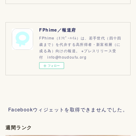
FPhime／報道府
FPhime（ｴﾌﾋﾟｰﾊｲﾑ）は、若手世代（四十四
歳まで）を代弁する高所得者・新富裕層（に
成る為）向けの報道。 ※プレスリリース受
付 info@houdoufu.org
フォロー
Facebookウィジェットを取得できませんでした。
週間ランク