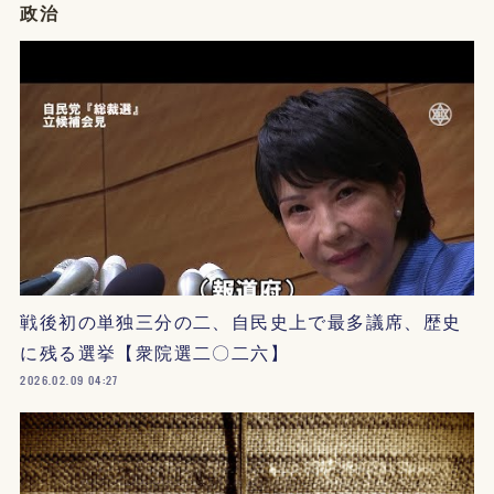
政治
戦後初の単独三分の二、自民史上で最多議席、歴史
に残る選挙【衆院選二〇二六】
2026.02.09 04:27