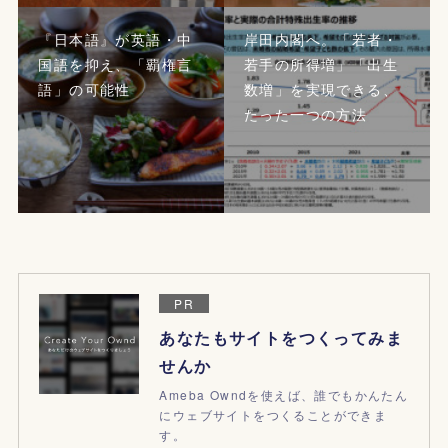
『日本語』が英語・中
岸田内閣へ。「若者・
国語を抑え、「覇権言
若手の所得増」「出生
語」の可能性
数増」を実現できる、
たった一つの方法
PR
あなたもサイトをつくってみま
せんか
Ameba Owndを使えば、誰でもかんたん
にウェブサイトをつくることができま
す。