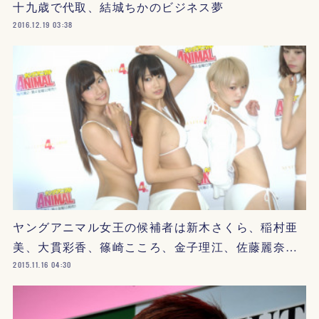
十九歳で代取、結城ちかのビジネス夢
2016.12.19 03:38
ヤングアニマル女王の候補者は新木さくら、稲村亜
美、大貫彩香、篠崎こころ、金子理江、佐藤麗奈…
2015.11.16 04:30