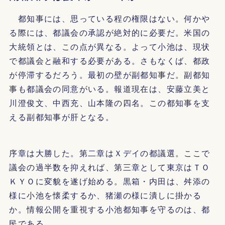
都知事には、思っている程の権限はない。何かや
る際には、都議会の承認が絶対的に必要だ。米国の
大統領とは、この点が異なる。よって小池は、現状
で都議会と融和する必要がある。さもなくば、都政
が停滞するだろう。最初の壁が副都知事だ。副都知
事も都議会の同意がいる。報道現在は、安藤立美と
川澄俊文、中西充、山本隆の四名。この都知事を支
える副都知事が肝となる。
序章は大勝した。第二章はＸデイの都議選。ここで
議会の過半数を抑えれば、第三章として東京はＴＯ
ＫＹＯに変貌を遂げ始める。黒箱・内田は、舛添の
様に小池を懐柔するか、猪瀬の様に潰しに掛かる
か。情報公開を重視する小池都知事を守るのは、都
民である。