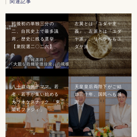
関連記事
戦後初の単独三分の
左翼とは『ユダヤ主
二、自民史上で最多議
義』、左派とは「ユダ
席、歴史に残る選挙
ヤ派」。リベラルもユ
【衆院選二〇二六】
ダヤ派
八十歳の房子ママ、若
天皇皇后両陛下がご結
者・若手が集い始める
婚三十年、国民へも感
カラオケスナック 「東
謝
陽町ファジィ」