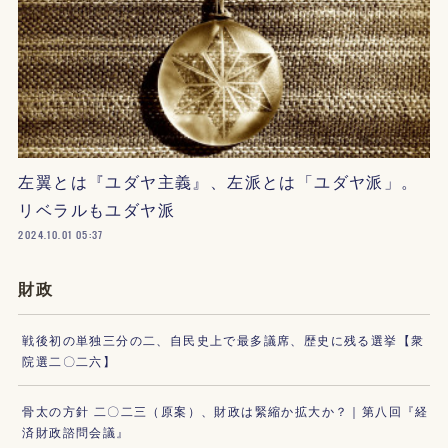
左翼とは『ユダヤ主義』、左派とは「ユダヤ派」。
リベラルもユダヤ派
2024.10.01 05:37
財政
戦後初の単独三分の二、自民史上で最多議席、歴史に残る選挙【衆
院選二〇二六】
骨太の方針 二〇二三（原案）、財政は緊縮か拡大か？｜第八回『経
済財政諮問会議』