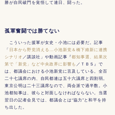
勝が自民破門を覚悟して連日、闘った。
孤軍奮闘では勝てない
こういった援軍が女史・小池には必要だ。記事
「
日本から野党消える…小池新党＆橋下維新に連携
シナリオ
／講談社」や動画記事『
都知事選、結果次
第で「新党」など中央政界に影響も
／ＴＢＳ』で
は、都議会における小池新党に言及している。全百
二十七議席の内、自民都連は五十六議席と四割弱。
東京公明は二十三議席なので、両会派で過半数。小
池都知事は、彼らと対面しなければならない。当選
翌日の記者会見では、都議会とは“協力”と和平を持
ち出した。