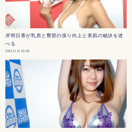
岸明日香が乳房と臀部の張り向上と美肌の秘訣を述
べる
2015.11.21 03:20