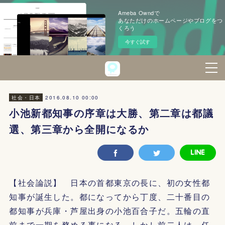
Ameba Owndで
あなただけのホームページやブログをつ
くろう
今すぐ試す
2016.08.10 00:00
社会・日本
小池新都知事の序章は大勝、第二章は都議
選、第三章から全開になるか
【社会論説】 日本の首都東京の長に、初の女性都
知事が誕生した。都になってから丁度、二十番目の
都知事が兵庫・芦屋出身の小池百合子だ。五輪の直
前まで一期を務める事になる。しかし前二人は、任