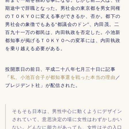
期途中で辞職となった。男社会の東京都を男女同権
のＴＯＫＹＯに変える事ができるか、否か。都下の
男社会の象徴でもある“都議会のドン”、内田茂。二
百九十一万の都民は、内田執政を否定した。小池新
都知事が掲げるＴＯＫＹＯへの変革には、内田執政
を乗り越える必要がある。
投開票日の前日、平成二十八年七月三十日に記事
「
私、小池百合子が都知事選を戦った本当の理由
／
プレジデント社」が配信された。
そもそも日本は、男性中心に動くようにデザイン
されていて、意思決定の場に女性はわずかしかい
ない。どんなに能力があっても、女性はその入口