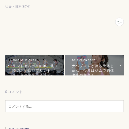
社会・日本
(
870
)
2016.08.10 03:31
2016.08.09 05:25
ランドセルのMaria、北
ナベプロＧが誇る天木じ
陸のおやゆびプリンセ
ゅん、今夏はジムで肉体
ス、京都のミライスカ…
改造の宣言！
0
コメント