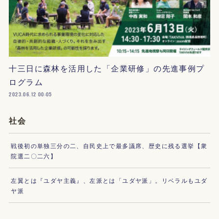
十三日に森林を活用した「企業研修」の先進事例プ
ログラム
2023.06.12 00:05
社会
戦後初の単独三分の二、自民史上で最多議席、歴史に残る選挙【衆
院選二〇二六】
左翼とは『ユダヤ主義』、左派とは「ユダヤ派」。リベラルもユダ
ヤ派