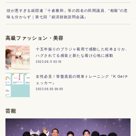
頭が悪すぎる経団連「十倉雅和」等の四名の民間議員、“相殺”の意
味も分からず｜第七回『経済財政諮問会議』
高級ファッション・美容
十五年振りのブラジャ着用で感動した松本まりか、
ハグされてる感覚と新たな着け心地に感動
2023.06.11 03:10
女性必見！骨盤底筋の簡単トレーニング『K Gelチ
ェッカー』
2023.06.05 00:05
芸能