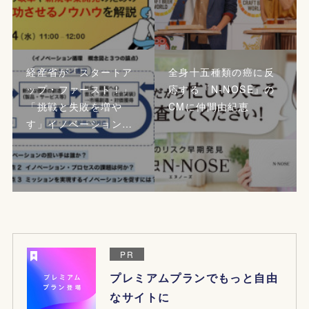
経産省が「スタートア
全身十五種類の癌に反
ップ・ファースト！」
応する『N-NOSE』の
「挑戦と失敗を増や
CMに仲間由紀恵
す」イノベーション…
PR
プレミアムプランでもっと自由
なサイトに