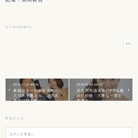
ビジネス
(
1311
)
2016.07.31 04:35
2016.07.30 04:10
眞鍋かをりが杉良太郎に
北九州市議選挙のPRも務
スマホを教える、その実
めた紗綾「大事な一票を
用性は唸る程に
友達と」
0
コメント