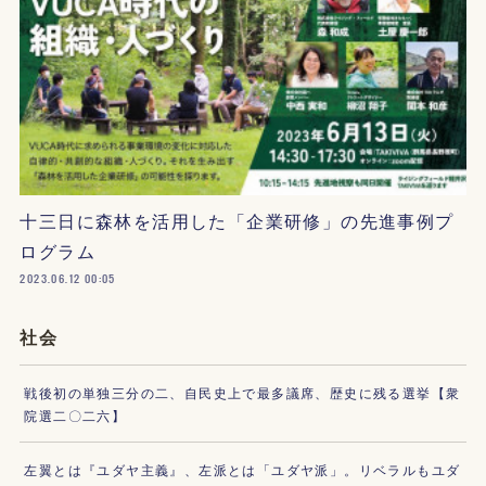
十三日に森林を活用した「企業研修」の先進事例プ
ログラム
2023.06.12 00:05
社会
戦後初の単独三分の二、自民史上で最多議席、歴史に残る選挙【衆
院選二〇二六】
左翼とは『ユダヤ主義』、左派とは「ユダヤ派」。リベラルもユダ