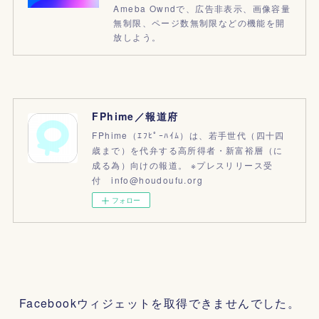
Ameba Owndで、広告非表示、画像容量
無制限、ページ数無制限などの機能を開
放しよう。
FPhime／報道府
FPhime（ｴﾌﾋﾟｰﾊｲﾑ）は、若手世代（四十四
歳まで）を代弁する高所得者・新富裕層（に
成る為）向けの報道。 ※プレスリリース受
付 info@houdoufu.org
フォロー
Facebookウィジェットを取得できませんでした。