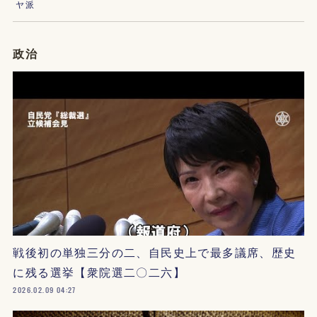
ヤ派
政治
戦後初の単独三分の二、自民史上で最多議席、歴史
に残る選挙【衆院選二〇二六】
2026.02.09 04:27