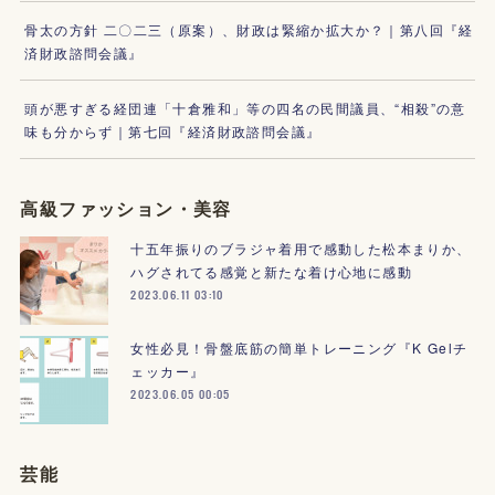
骨太の方針 二〇二三（原案）、財政は緊縮か拡大か？｜第八回『経
済財政諮問会議』
頭が悪すぎる経団連「十倉雅和」等の四名の民間議員、“相殺”の意
味も分からず｜第七回『経済財政諮問会議』
高級ファッション・美容
十五年振りのブラジャ着用で感動した松本まりか、
ハグされてる感覚と新たな着け心地に感動
2023.06.11 03:10
女性必見！骨盤底筋の簡単トレーニング『K Gelチ
ェッカー』
2023.06.05 00:05
芸能