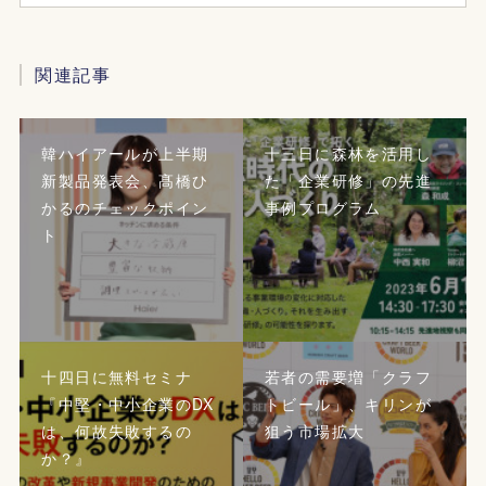
関連記事
韓ハイアールが上半期
十三日に森林を活用し
新製品発表会、髙橋ひ
た「企業研修」の先進
かるのチェックポイン
事例プログラム
ト
十四日に無料セミナ
若者の需要増「クラフ
『中堅・中小企業のDX
トビール」、キリンが
は、何故失敗するの
狙う市場拡大
か？』