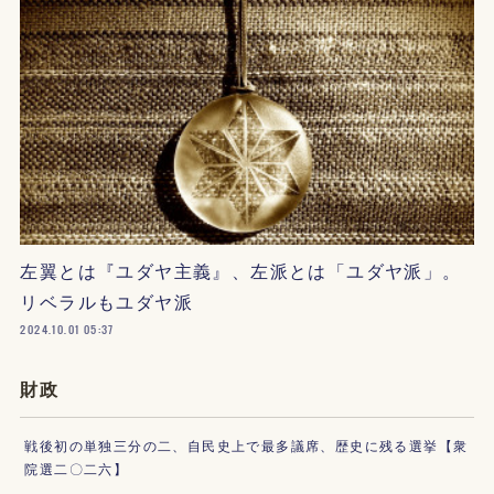
左翼とは『ユダヤ主義』、左派とは「ユダヤ派」。
リベラルもユダヤ派
2024.10.01 05:37
財政
戦後初の単独三分の二、自民史上で最多議席、歴史に残る選挙【衆
院選二〇二六】