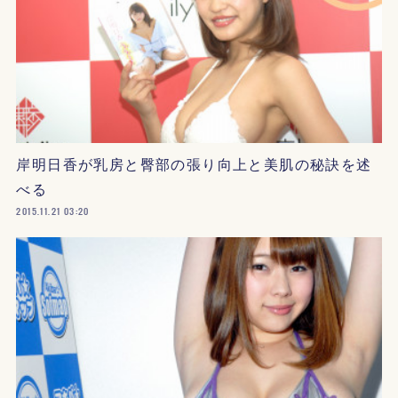
岸明日香が乳房と臀部の張り向上と美肌の秘訣を述
べる
2015.11.21 03:20