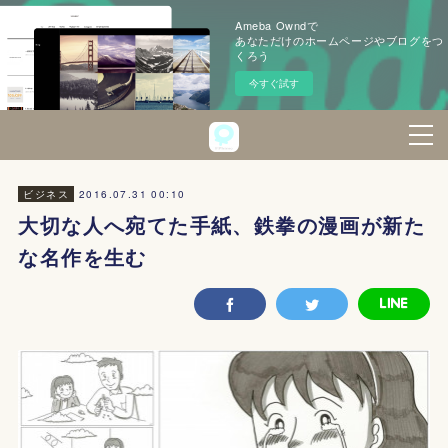
Ameba Owndで
あなただけのホームページやブログをつ
くろう
今すぐ試す
2016.07.31 00:10
ビジネス
大切な人へ宛てた手紙、鉄拳の漫画が新た
な名作を生む