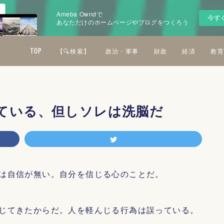
Ameba Owndで
今す
あなただけのホームページやブログをつくろう
TOP
【🔍検索】
政治・軍事
財政
経済
教育
ている、但しソレは洗脳だ
は自信が無い。自分を信じる心のことだ。
じてきたからだ。人を軽んじる行為は誤っている。