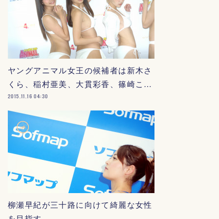
ヤングアニマル女王の候補者は新木さ
くら、稲村亜美、大貫彩香、篠崎こ…
2015.11.16 04:30
柳瀬早紀が三十路に向けて綺麗な女性
を目指す