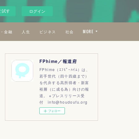
ぐ試す
ログイン
・金融
人生
ビジネス
社会
MORE
FPhime／報道府
FPhime（ｴﾌﾋﾟｰﾊｲﾑ）は、
若手世代（四十四歳まで）
を代弁する高所得者・新富
裕層（に成る為）向けの報
道。 ※プレスリリース受
付 info@houdoufu.org
フォロー