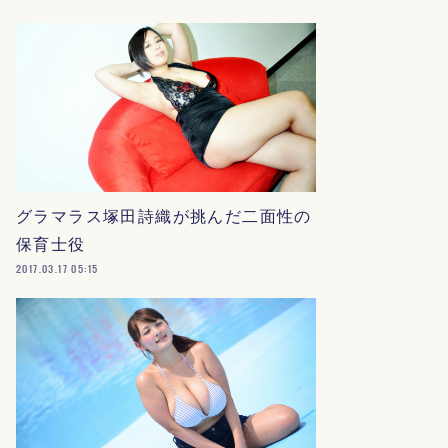
グラマラス塚田詩織が挑んだ二面性の
保育士役
2017.03.17 05:15