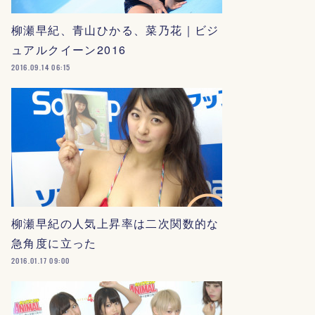
柳瀬早紀、青山ひかる、菜乃花｜ビジ
ュアルクイーン2016
2016.09.14 06:15
柳瀬早紀の人気上昇率は二次関数的な
急角度に立った
2016.01.17 09:00