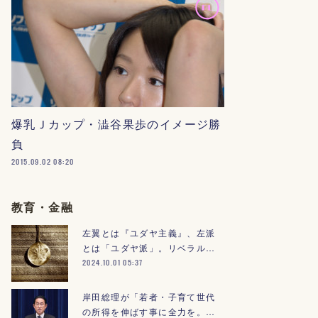
爆乳Ｊカップ・澁谷果歩のイメージ勝
負
2015.09.02 08:20
教育・金融
左翼とは『ユダヤ主義』、左派
とは「ユダヤ派」。リベラル…
2024.10.01 05:37
岸田総理が「若者・子育て世代
の所得を伸ばす事に全力を。…