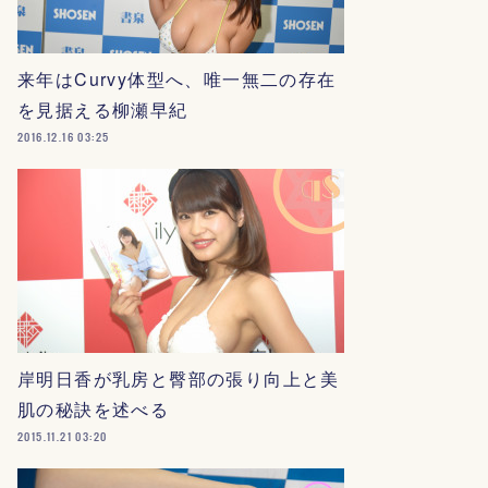
来年はCurvy体型へ、唯一無二の存在
を見据える柳瀬早紀
2016.12.16 03:25
岸明日香が乳房と臀部の張り向上と美
肌の秘訣を述べる
2015.11.21 03:20