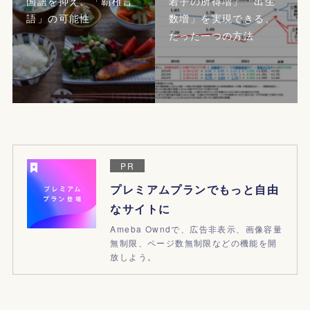
国語を抑え、「覇権言
若手の所得増」「出生
語」の可能性
数増」を実現できる、
たった一つの方法
PR
プレミアムプランでもっと自由
なサイトに
Ameba Owndで、広告非表示、画像容量
無制限、ページ数無制限などの機能を開
放しよう。