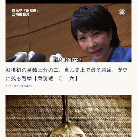
戦後初の単独三分の二、自民史上で最多議席、歴史
に残る選挙【衆院選二〇二六】
2026.02.09 04:27