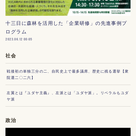
十三日に森林を活用した「企業研修」の先進事例プ
ログラム
2023.06.12 00:05
社会
戦後初の単独三分の二、自民史上で最多議席、歴史に残る選挙【衆
院選二〇二六】
左翼とは『ユダヤ主義』、左派とは「ユダヤ派」。リベラルもユダ
ヤ派
政治