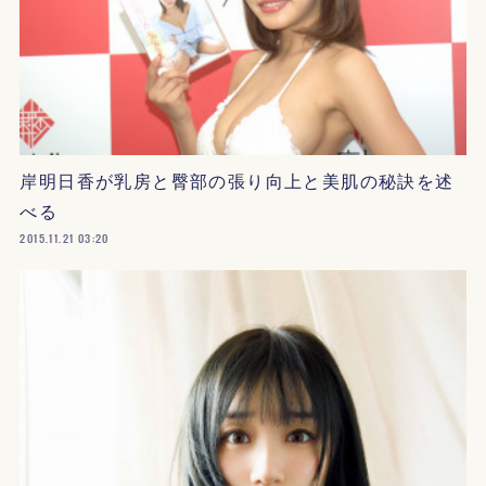
岸明日香が乳房と臀部の張り向上と美肌の秘訣を述
べる
2015.11.21 03:20