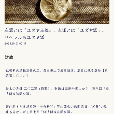
左翼とは『ユダヤ主義』、左派とは「ユダヤ派」。
リベラルもユダヤ派
2024.10.01 05:37
財政
戦後初の単独三分の二、自民史上で最多議席、歴史に残る選挙【衆
院選二〇二六】
骨太の方針 二〇二三（原案）、財政は緊縮か拡大か？｜第八回『経
済財政諮問会議』
頭が悪すぎる経団連「十倉雅和」等の四名の民間議員、“相殺”の意
味も分からず｜第七回『経済財政諮問会議』