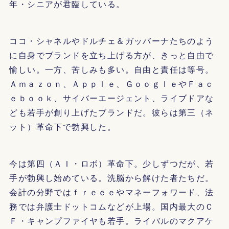
年・シニアが君臨している。
ココ・シャネルやドルチェ＆ガッバーナたちのよう
に自身でブランドを立ち上げる方が、きっと自由で
愉しい。一方、苦しみも多い。自由と責任は等号。
Ａｍａｚｏｎ、Ａｐｐｌｅ、ＧｏｏｇｌｅやＦａｃ
ｅｂｏｏｋ、サイバーエージェント、ライブドアな
ども若手が創り上げたブランドだ。彼らは第三（ネ
ット）革命下で勃興した。
今は第四（ＡＩ・ロボ）革命下。少しずつだが、若
手が勃興し始めている。洗脳から解けた者たちだ。
会計の分野ではｆｒｅｅｅやマネーフォワード、法
務では弁護士ドットコムなどが上場。国内最大のＣ
Ｆ・キャンプファイヤも若手。ライバルのマクアケ