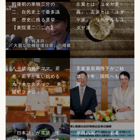
戦後初の単独三分の
左翼とは『ユダヤ主
二、自民史上で最多議
義』、左派とは「ユダ
席、歴史に残る選挙
ヤ派」。リベラルもユ
【衆院選二〇二六】
ダヤ派
八十歳の房子ママ、若
天皇皇后両陛下がご結
者・若手が集い始める
婚三十年、国民へも感
カラオケスナック 「東
謝
陽町ファジィ」
『日本語』が英語・中
岸田内閣へ。「若者・