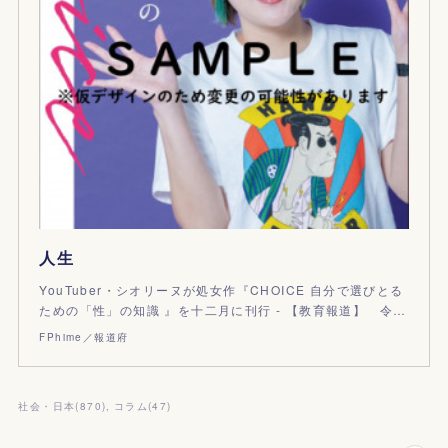
人生
YouTuber・シオリーヌが処女作『CHOICE 自分で選びとる
ための「性」の知識 』を十二月に刊行 - 【教育報道】 令…
FPhime／報道府
社会・日本
(
870
)
コラム
(
47
)