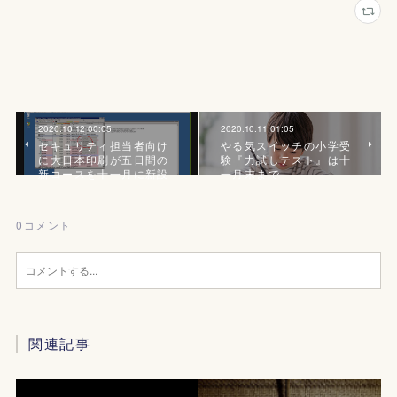
2020.10.12 00:05
2020.10.11 01:05
セキュリティ担当者向け
やる気スイッチの小学受
に大日本印刷が五日間の
験『力試しテスト』は十
新コースを十一月に新設
一月末まで
0
コメント
関連記事