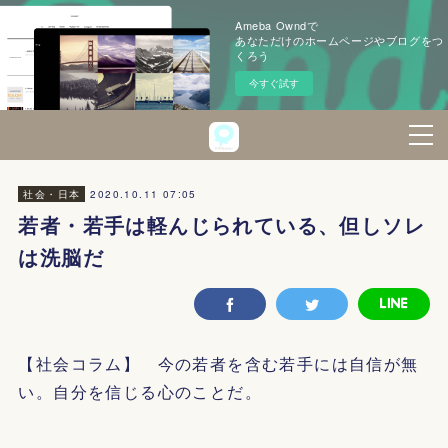
Ameba Owndで
あなただけのホームページやブログをつ
くろう
今すぐ試す
2020.10.11 07:05
社会・日本
若者・若手は軽んじられている、但しソレ
は洗脳だ
【社会コラム】 今の若者を含む若手には自信が無
い。自分を信じる心のことだ。