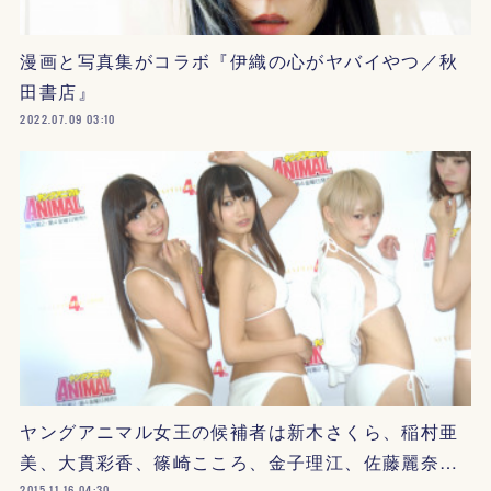
漫画と写真集がコラボ『伊織の心がヤバイやつ／秋
田書店』
2022.07.09 03:10
ヤングアニマル女王の候補者は新木さくら、稲村亜
美、大貫彩香、篠崎こころ、金子理江、佐藤麗奈…
2015.11.16 04:30