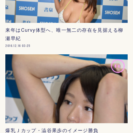
来年はCurvy体型へ、唯一無二の存在を見据える柳
瀬早紀
2016.12.16 03:25
爆乳Ｊカップ・澁谷果歩のイメージ勝負