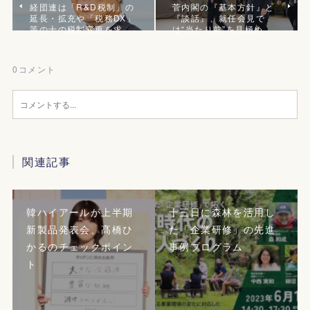
経団連は「R&D税制」の
菅内閣の『基本方針』と
延長・拡充や「税務DX」
『談話』、就任会見で
等の十の税制変更を求…
は“当たり前”を見極め…
0
コメント
関連記事
韓ハイアールが上半期
十三日に森林を活用し
新製品発表会、髙橋ひ
た「企業研修」の先進
かるのチェックポイン
事例プログラム
ト