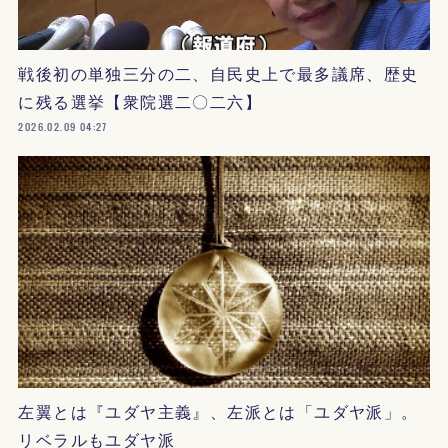
戦後初の単独三分の二、自民史上で最多議席、歴史
に残る選挙【衆院選二〇二六】
2026.02.09 04:27
左翼とは『ユダヤ主義』、左派とは「ユダヤ派」。
リベラルもユダヤ派