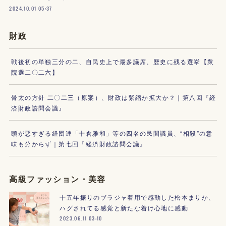
2024.10.01 05:37
財政
戦後初の単独三分の二、自民史上で最多議席、歴史に残る選挙【衆
院選二〇二六】
骨太の方針 二〇二三（原案）、財政は緊縮か拡大か？｜第八回『経
済財政諮問会議』
頭が悪すぎる経団連「十倉雅和」等の四名の民間議員、“相殺”の意
味も分からず｜第七回『経済財政諮問会議』
高級ファッション・美容
十五年振りのブラジャ着用で感動した松本まりか、
ハグされてる感覚と新たな着け心地に感動
2023.06.11 03:10