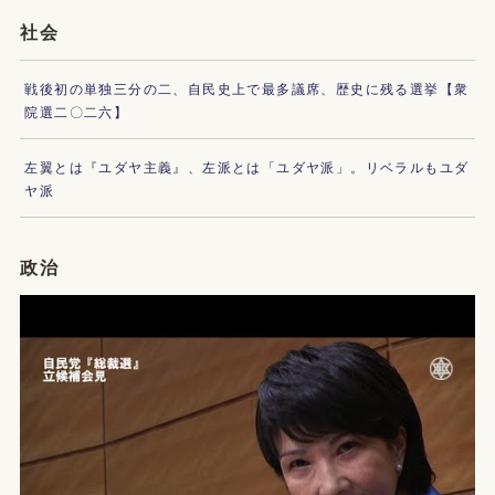
社会
戦後初の単独三分の二、自民史上で最多議席、歴史に残る選挙【衆
院選二〇二六】
左翼とは『ユダヤ主義』、左派とは「ユダヤ派」。リベラルもユダ
ヤ派
政治