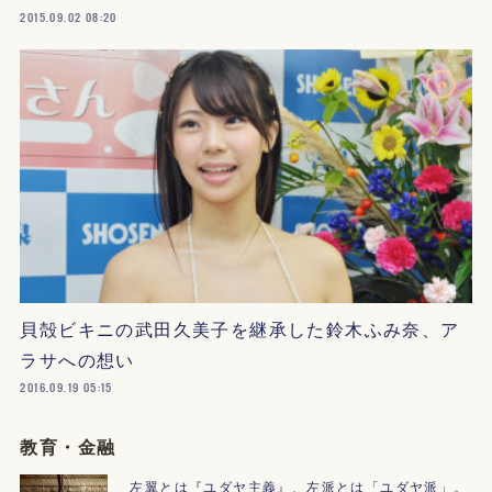
2015.09.02 08:20
貝殻ビキニの武田久美子を継承した鈴木ふみ奈、ア
ラサへの想い
2016.09.19 05:15
教育・金融
左翼とは『ユダヤ主義』、左派とは「ユダヤ派」。