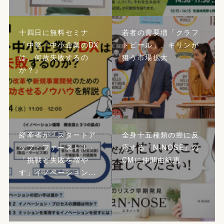
十四日に無料セミナ
若者の需要増「クラフ
『中堅・中小企業のDX
トビール」、キリンが
は、何故失敗するの
狙う市場拡大
か？』
経産省が「スタートア
全身十五種類の癌に反
ップ・ファースト！」
応する『N-NOSE』の
「挑戦と失敗を増や
CMに仲間由紀恵
す」イノベーション…