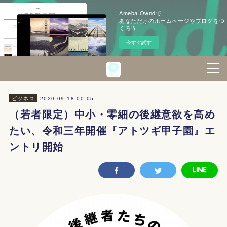
Ameba Owndで
あなただけのホームページやブログをつ
くろう
今すぐ試す
2020.09.18 00:05
ビジネス
（若者限定）中小・零細の後継意欲を高め
たい、令和三年開催『アトツギ甲子園』エ
ントリ開始