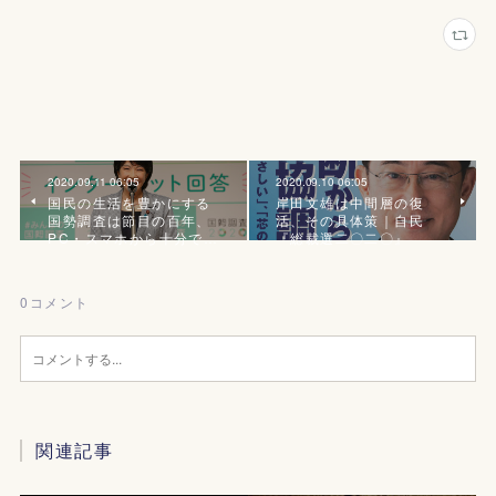
2020.09.11 06:05
2020.09.10 06:05
国民の生活を豊かにする
岸田文雄は中間層の復
国勢調査は節目の百年、
活、その具体策｜自民
PC・スマホから十分で…
『総裁選二〇二〇』
0
コメント
関連記事