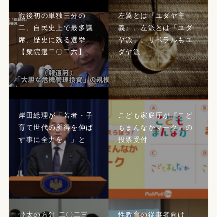
戦後初の単独三分の
左翼とは『ユダヤ主
二、自民史上で最多議
義』、左派とは「ユダ
席、歴史に残る選挙
ヤ派」。リベラルもユ
【衆院選二〇二六】
ダヤ派
岸田総理が「若者・子
こども家庭庁が『こど
育て世代の所得を伸ば
もまんなかマーク』の
す事に全力を。」と
投票受付
骨太の方針 二〇二三
性教育の従事者向け