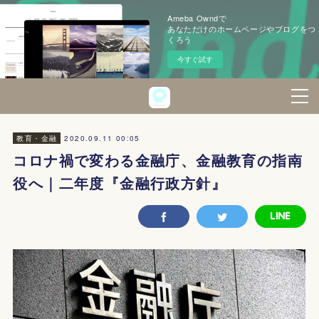
Ameba Owndで
あなただけのホームページやブログをつ
くろう
今すぐ試す
2020.09.11 00:05
教育・金融
コロナ禍で変わる金融庁、金融教育の指南
役へ｜二年度『金融行政方針』