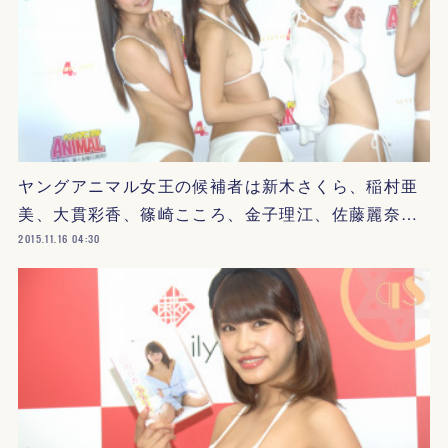
ヤングアニマル女王の候補者は新木さくら、稲村亜
美、大貫彩香、篠崎こころ、金子理江、佐藤麗奈…
2015.11.16 04:30