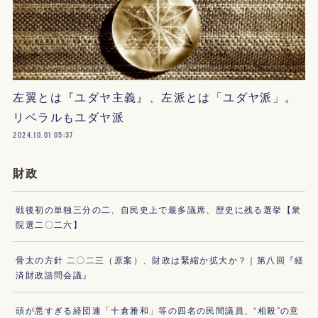
左翼とは『ユダヤ主義』、左派とは「ユダヤ派」。
リベラルもユダヤ派
2024.10.01 05:37
財政
戦後初の単独三分の二、自民史上で最多議席、歴史に残る選挙【衆
院選二〇二六】
骨太の方針 二〇二三（原案）、財政は緊縮か拡大か？｜第八回『経
済財政諮問会議』
頭が悪すぎる経団連「十倉雅和」等の四名の民間議員、“相殺”の意