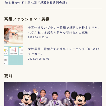
味も分からず｜第七回『経済財政諮問会議』
高級ファッション・美容
十五年振りのブラジャ着用で感動した松本まりか、
ハグされてる感覚と新たな着け心地に感動
2023.06.11 03:10
女性必見！骨盤底筋の簡単トレーニング『K Gelチ
ェッカー』
2023.06.05 00:05
芸能