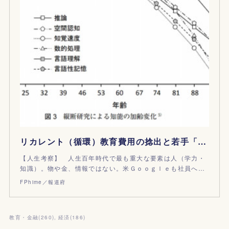
リカレント（循環）教育費用の捻出と若手「ブロック経済」
【人生考察】 人生百年時代で最も重大な要素は人（学力・
知識）。物や金、情報ではない。米Ｇｏｏｇｌｅも社員へ…
FPhime／報道府
教育・金融
(
260
)
経済
(
186
)