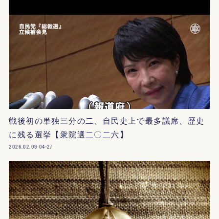
戦後初の単独三分の二、自民史上で最多議席、歴史
に残る選挙【衆院選二〇二六】
2026.02.09 04:27