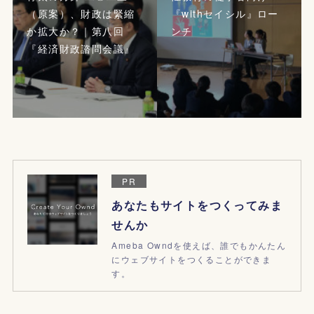
（原案）、財政は緊縮
『withセイシル』ロー
か拡大か？｜第八回
ンチ
『経済財政諮問会議』
PR
あなたもサイトをつくってみま
せんか
Ameba Owndを使えば、誰でもかんたん
にウェブサイトをつくることができま
す。