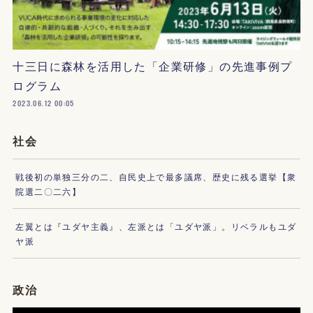
十三日に森林を活用した「企業研修」の先進事例プ
ログラム
2023.06.12 00:05
社会
戦後初の単独三分の二、自民史上で最多議席、歴史に残る選挙【衆
院選二〇二六】
左翼とは『ユダヤ主義』、左派とは「ユダヤ派」。リベラルもユダ
ヤ派
政治