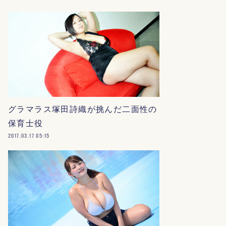
グラマラス塚田詩織が挑んだ二面性の
保育士役
2017.03.17 05:15