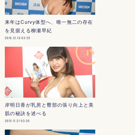
来年はCurvy体型へ、唯一無二の存在
を見据える柳瀬早紀
2016.12.16 03:25
岸明日香が乳房と臀部の張り向上と美
肌の秘訣を述べる
2015.11.21 03:20