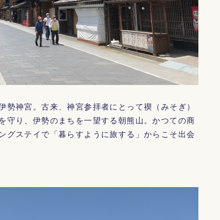
伊勢神宮。古来、神宮参拝者にとって禊（みそぎ）
を守り、伊勢のまちを一望する朝熊山。かつての商
ングステイで「暮らすように旅する」からこそ出会