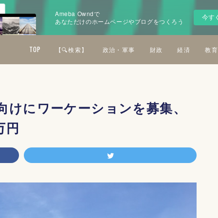
Ameba Owndで
今す
あなただけのホームページやブログをつくろう
TOP
【🔍検索】
政治・軍事
財政
経済
教育
向けにワーケーションを募集、
万円