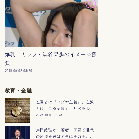
爆乳Ｊカップ・澁谷果歩のイメージ勝
負
2015.09.02 08:20
教育・金融
左翼とは『ユダヤ主義』、左派
とは「ユダヤ派」。リベラル…
2024.10.01 05:37
岸田総理が「若者・子育て世代
の所得を伸ばす事に全力を。…