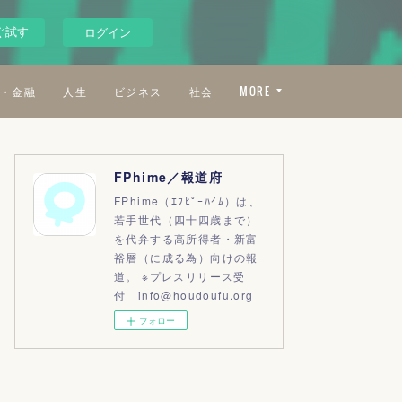
ぐ試す
ログイン
・金融
人生
ビジネス
社会
MORE
FPhime／報道府
FPhime（ｴﾌﾋﾟｰﾊｲﾑ）は、
若手世代（四十四歳まで）
を代弁する高所得者・新富
裕層（に成る為）向けの報
道。 ※プレスリリース受
付 info@houdoufu.org
フォロー