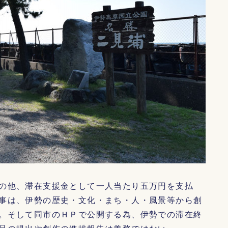
の他、滞在支援金として一人当たり五万円を支払
事は、伊勢の歴史・文化・まち・人・風景等から創
。そして同市のＨＰで公開する為、伊勢での滞在終