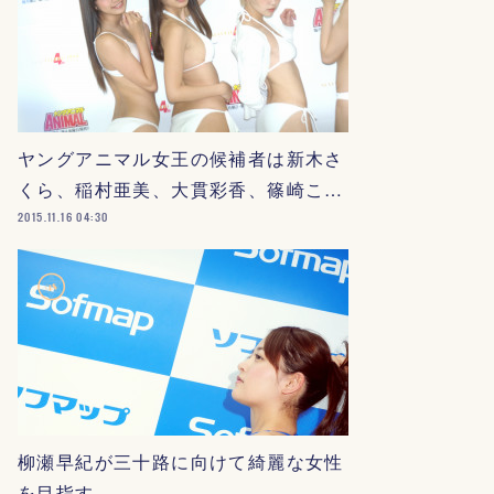
ヤングアニマル女王の候補者は新木さ
くら、稲村亜美、大貫彩香、篠崎こ…
2015.11.16 04:30
柳瀬早紀が三十路に向けて綺麗な女性
を目指す