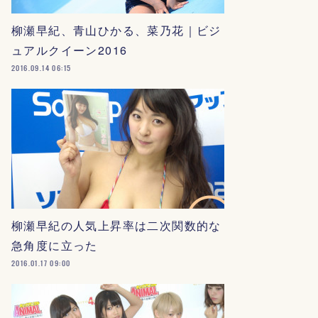
柳瀬早紀、青山ひかる、菜乃花｜ビジ
ュアルクイーン2016
2016.09.14 06:15
柳瀬早紀の人気上昇率は二次関数的な
急角度に立った
2016.01.17 09:00