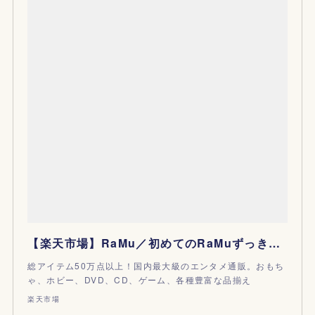
【楽天市場】RaMu／初めてのRaMuずっきゅん□ 【DVD】：ハピネット・オンライン
総アイテム50万点以上！国内最大級のエンタメ通販。おもち
ゃ、ホビー、DVD、CD、ゲーム、各種豊富な品揃え
楽天市場