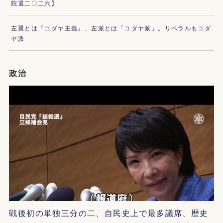
院選二〇二六】
左翼とは『ユダヤ主義』、左派とは「ユダヤ派」。リベラルもユダ
ヤ派
政治
戦後初の単独三分の二、自民史上で最多議席、歴史