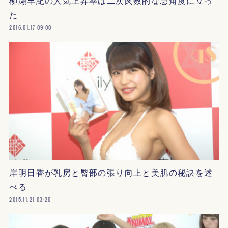
柳瀬早紀の人気上昇率は二次関数的な急角度に立っ
た
2016.01.17 09:00
岸明日香が乳房と臀部の張り向上と美肌の秘訣を述
べる
2015.11.21 03:20