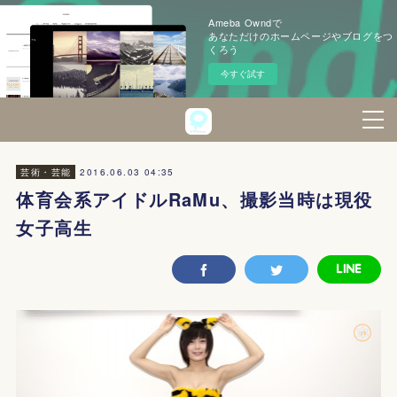
Ameba Owndで
あなただけのホームページやブログをつ
くろう
今すぐ試す
2016.06.03 04:35
芸術・芸能
体育会系アイドルRaMu、撮影当時は現役
女子高生