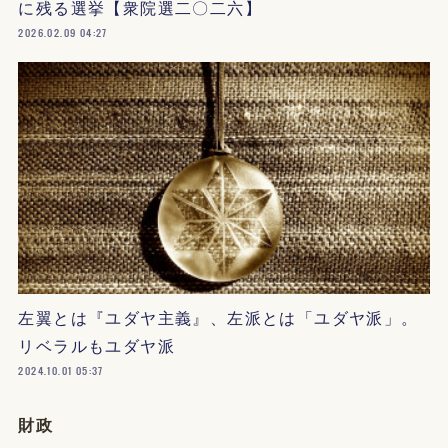
に残る選挙【衆院選二〇二六】
2026.02.09 04:27
左翼とは『ユダヤ主義』、左派とは「ユダヤ派」。
リベラルもユダヤ派
2024.10.01 05:37
財政