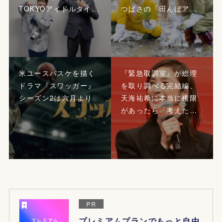
TOKYOアイドルタイ…
つばさの「田んぼア…
米ユースバスケを描く
『緊急取調室』が総理
ドラマ『スワッガー』
を取り調べる完結編、
シーズン2は六月より
天海祐希に本当に権限
があったら「考えた…
PR
プレミアムプランでもっと自由