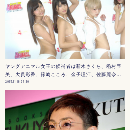
ヤングアニマル女王の候補者は新木さくら、稲村亜
美、大貫彩香、篠崎こころ、金子理江、佐藤麗奈…
2015.11.16 04:30