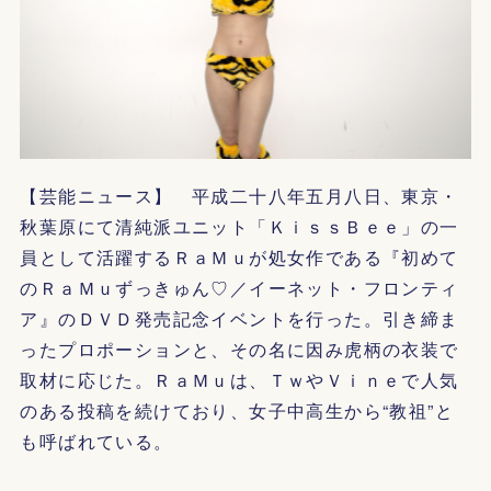
【芸能ニュース】 平成二十八年五月八日、東京・
秋葉原にて清純派ユニット「ＫｉｓｓＢｅｅ」の一
員として活躍するＲａＭｕが処女作である『初めて
のＲａＭｕずっきゅん♡／イーネット・フロンティ
ア』のＤＶＤ発売記念イベントを行った。引き締ま
ったプロポーションと、その名に因み虎柄の衣装で
取材に応じた。ＲａＭｕは、ＴｗやＶｉｎｅで人気
のある投稿を続けており、女子中高生から“教祖”と
も呼ばれている。