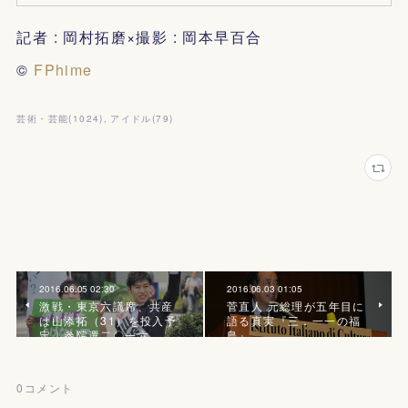
記者 : 岡村拓磨×撮影 : 岡本早百合
©
FPhime
芸術・芸能
(
1024
)
アイドル
(
79
)
2016.06.05 02:30
2016.06.03 01:05
激戦・東京六議席、共産
菅直人 元総理が五年目に
は山添拓（31）を投入予
語る真実『三．一一の福
定｜参院選二〇一六
島』
0
コメント