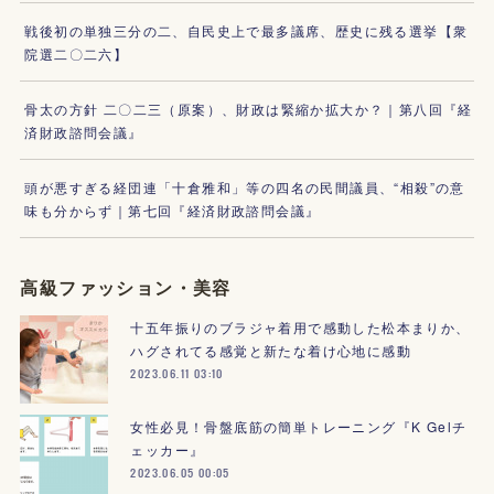
戦後初の単独三分の二、自民史上で最多議席、歴史に残る選挙【衆
院選二〇二六】
骨太の方針 二〇二三（原案）、財政は緊縮か拡大か？｜第八回『経
済財政諮問会議』
頭が悪すぎる経団連「十倉雅和」等の四名の民間議員、“相殺”の意
味も分からず｜第七回『経済財政諮問会議』
高級ファッション・美容
十五年振りのブラジャ着用で感動した松本まりか、
ハグされてる感覚と新たな着け心地に感動
2023.06.11 03:10
女性必見！骨盤底筋の簡単トレーニング『K Gelチ
ェッカー』
2023.06.05 00:05