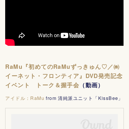
RaMu『初めてのRaMuずっきゅん♡／㈱
イーネット・フロンティア』DVD発売記念
イベント トーク＆握手会
（動画）
アイドル：RaMu
from 清純派ユニット「KissBee」