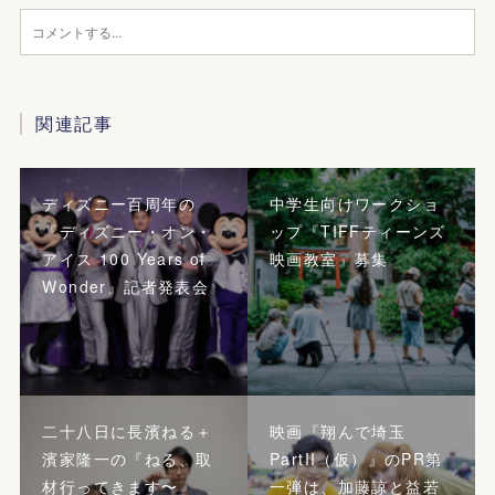
関連記事
ディズニー百周年の
中学生向けワークショ
『ディズニー・オン・
ップ『TIFFティーンズ
アイス 100 Years of
映画教室』募集
Wonder』記者発表会
二十八日に長濱ねる＋
映画『翔んで埼玉
濱家隆一の『ねる、取
PartII（仮）』のPR第
材行ってきます〜
一弾は、加藤諒と益若