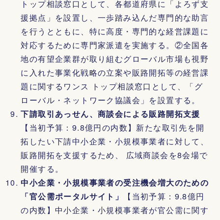
トップ相談窓口として、各都道府県に「よろず支
援拠点」を設置し、一歩踏み込んだ専門的な助言
を行うとともに、特に高度・専門的な経営課題に
対応するために専門家派遣を実施する。②全国各
地の有望企業群が取り組むグローバル市場も視野
に入れた事業化戦略の立案や販路開拓等の経営課
題に関するワンス トップ相談窓口として、「グ
ローバル・ネットワーク協議会」を設置する。
下請取引あっせん、商談会による販路開拓支援
【当初予算：9.8億円の内数】新たな取引先を開
拓したい下請中小企業・小規模事業者に対して、
販路開拓を支援するため、 広域商談会を8会場で
開催する。
中小企業・小規模事業者の受注機会増大のための
「官公需ポータルサイト」
【当初予算：9.8億円
の内数】中小企業・小規模事業者が官公需に関す