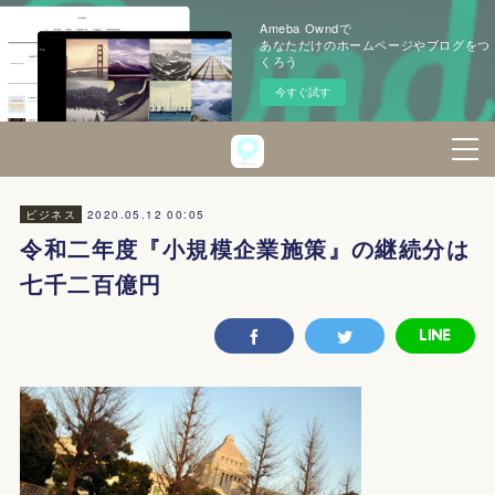
Ameba Owndで
あなただけのホームページやブログをつ
くろう
今すぐ試す
2020.05.12 00:05
ビジネス
令和二年度『小規模企業施策』の継続分は
七千二百億円