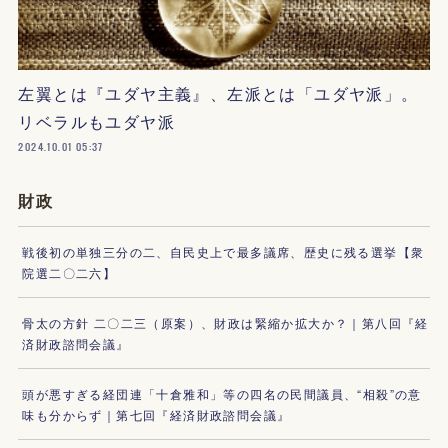
左翼とは『ユダヤ主義』、左派とは「ユダヤ派」。
リベラルもユダヤ派
2024.10.01 05:37
財政
戦後初の単独三分の二、自民史上で最多議席、歴史に残る選挙【衆
院選二〇二六】
骨太の方針 二〇二三（原案）、財政は緊縮か拡大か？｜第八回『経
済財政諮問会議』
頭が悪すぎる経団連「十倉雅和」等の四名の民間議員、“相殺”の意
味も分からず｜第七回『経済財政諮問会議』