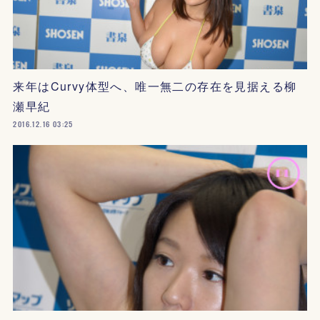
来年はCurvy体型へ、唯一無二の存在を見据える柳
瀬早紀
2016.12.16 03:25