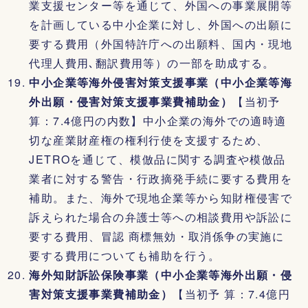
業支援センター等を通じて、外国への事業展開等
を計画している中小企業に対し、外国への出願に
要する費用（外国特許庁への出願料、国内・現地
代理人費用､翻訳費用等）の一部を助成する。
中小企業等海外侵害対策支援事業（中小企業等海
外出願・侵害対策支援事業費補助金）
【当初予
算：7.4億円の内数】中小企業の海外での適時適
切な産業財産権の権利行使を支援するため、
JETROを通じて、模倣品に関する調査や模倣品
業者に対する警告・行政摘発手続に要する費用を
補助。また、海外で現地企業等から知財権侵害で
訴えられた場合の弁護士等への相談費用や訴訟に
要する費用、冒認 商標無効・取消係争の実施に
要する費用についても補助を行う。
海外知財訴訟保険事業（中小企業等海外出願・侵
害対策支援事業費補助金）
【当初予 算：7.4億円