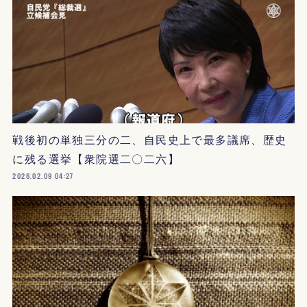
戦後初の単独三分の二、自民史上で最多議席、歴史
に残る選挙【衆院選二〇二六】
2026.02.09 04:27