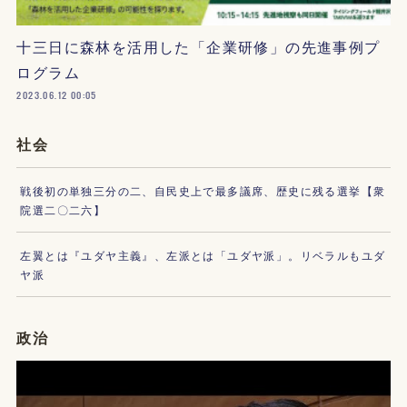
十三日に森林を活用した「企業研修」の先進事例プ
ログラム
2023.06.12 00:05
社会
戦後初の単独三分の二、自民史上で最多議席、歴史に残る選挙【衆
院選二〇二六】
左翼とは『ユダヤ主義』、左派とは「ユダヤ派」。リベラルもユダ
ヤ派
政治