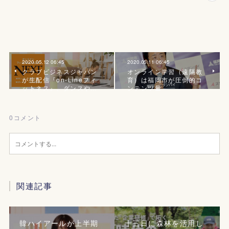
2020.05.12 06:45
2020.05.11 06:45
クラブビジネスジャパン
オンライン学習（遠隔教
が生配信『on-Lineフィ
育）は福岡市が圧倒的コ
ットネス』、ダンスや…
ンテンツ量
0
コメント
関連記事
韓ハイアールが上半期
十三日に森林を活用し