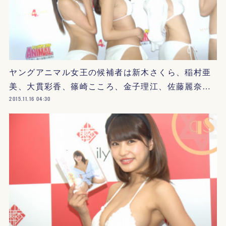
ヤングアニマル女王の候補者は新木さくら、稲村亜
美、大貫彩香、篠崎こころ、金子理江、佐藤麗奈…
2015.11.16 04:30