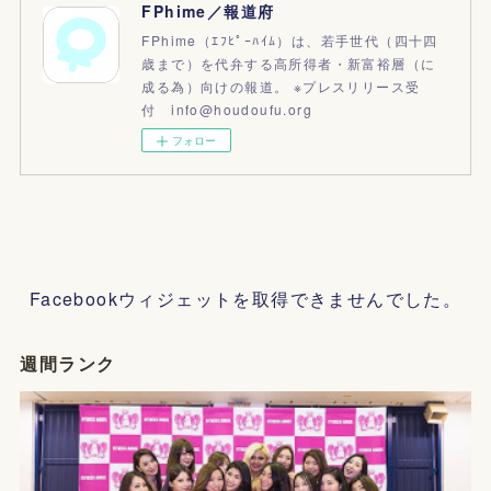
FPhime／報道府
FPhime（ｴﾌﾋﾟｰﾊｲﾑ）は、若手世代（四十四
歳まで）を代弁する高所得者・新富裕層（に
成る為）向けの報道。 ※プレスリリース受
付 info@houdoufu.org
フォロー
Facebookウィジェットを取得できませんでした。
週間ランク