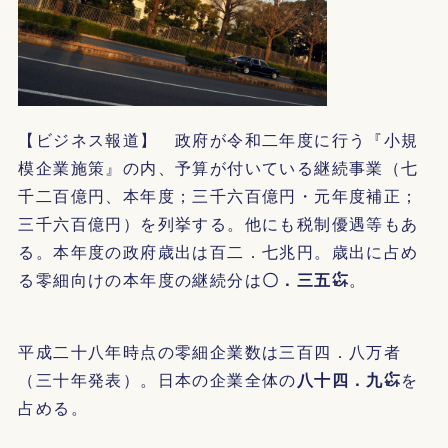
【ビジネス報道】 政府が令和二年度に行う『小規
模企業施策』の内、予算が付いている継続事業（七
千二百億円、本年度；三千六百億円・元年度補正；
三千六百億円）を列挙する。他にも税制優遇等もあ
る。本年度の政府歳出は百二．七兆円。歳出に占め
る零細向けの本年度の継続分は
〇．三五㌫
。
平成二十八年時点の零細企業数は三百四．八万者
（三十年発表）。日本の企業全体の
八十四．九㌫
を
占める。