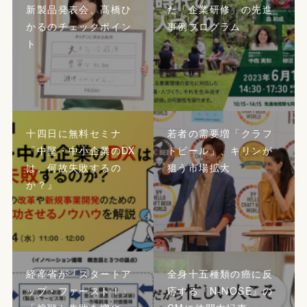
新製品発表会、髙橋ひ
た「企業研修」の先進
かるのチェックポイン
事例プログラム
ト
十四日に無料セミナ
若者の需要増「クラフ
『中堅・中小企業のDX
トビール」、キリンが
は、何故失敗するの
狙う市場拡大
か？』
経産省が「スタートア
全身十五種類の癌に反
ップ・ファースト！」
応する『N-NOSE』の