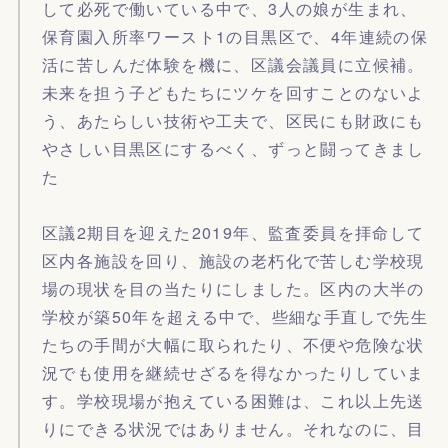
して必死で働いている中で、3人の娘が生まれ、
保育園入所率ワースト1の目黒区で、4年連続の保
活に苦しんだ体験を機に、区議会議員に立候補。
未来を担う子どもたちにツケを回すことのないよ
う、あたらしい技術や工夫で、区民にも財政にも
やさしい目黒区にするべく、ずっと闘ってきまし
た
区議2期目を迎えた2019年、監査委員を拝命して
区内各施設を回り、施設の老朽化で苦しむ学校現
場の現状を目の当たりにしました。区内の大半の
学校が築50年を超える中で、些細な手直しで先生
たちの手間が大幅に取られたり、不便や危険な状
況でも使用を継続せざるを得なかったりしていま
す。学校現場が抱えている困難は、これ以上先送
りにできる状況ではありません。それなのに、目