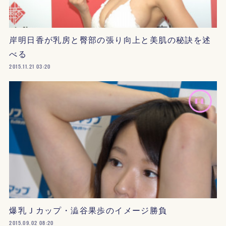
岸明日香が乳房と臀部の張り向上と美肌の秘訣を述
べる
2015.11.21 03:20
爆乳Ｊカップ・澁谷果歩のイメージ勝負
2015.09.02 08:20