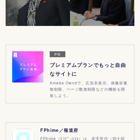
PR
プレミアムプランでもっと自由
なサイトに
Ameba Owndで、広告非表示、画像容量
無制限、ページ数無制限などの機能を開
放しよう。
FPhime／報道府
FPhime（ｴﾌﾋﾟｰﾊｲﾑ）は、若手世代（四十四