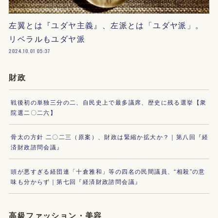
左翼とは『ユダヤ主義』、左派とは「ユダヤ派」。
リベラルもユダヤ派
2024.10.01 05:37
財政
戦後初の単独三分の二、自民史上で最多議席、歴史に残る選挙【衆
院選二〇二六】
骨太の方針 二〇二三（原案）、財政は緊縮か拡大か？｜第八回『経
済財政諮問会議』
頭が悪すぎる経団連「十倉雅和」等の四名の民間議員、“相殺”の意
味も分からず｜第七回『経済財政諮問会議』
高級ファッション・美容