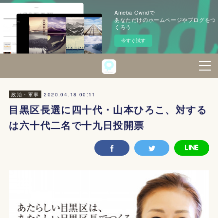
Ameba Owndで
あなただけのホームページやブログをつ
くろう
今すぐ試す
2020.04.18 00:11
政治・軍事
目黒区長選に四十代・山本ひろこ、対する
は六十代二名で十九日投開票