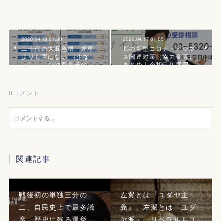
2020.04.18 01:30
2020.04.17 01:05
二十代の大麻急増「煙草
都の新型コロナ・ビジネ
よりも害はない （少な
ス関連対策（協力金等）
い）」、小池百合子の…
まとめ｜令和二年度四…
0
コメント
関連記事
戦後初の単独三分の
左翼とは『ユダヤ主
二、自民史上で最多議
義』、左派とは「ユダ
席、歴史に残る選挙
ヤ派」。リベラルもユ