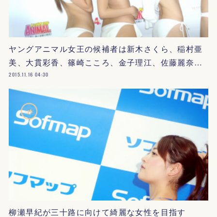
ヤングアニマル女王の候補者は新木さくら、稲村亜
美、大貫彩香、篠崎こころ、金子理江、佐藤麗奈…
2015.11.16 04:30
柳瀬早紀が三十路に向けて綺麗な女性を目指す