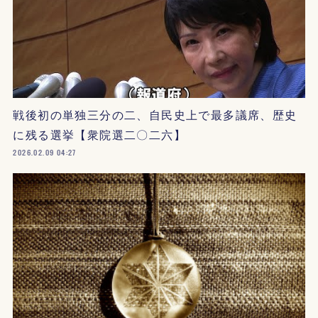
戦後初の単独三分の二、自民史上で最多議席、歴史
に残る選挙【衆院選二〇二六】
2026.02.09 04:27