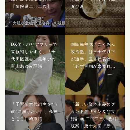
【衆院選二〇二六】
ダヤ派
DX化・バリアフリーで
国民民主党「こくみん
立候補しやすく、「千
政治塾」は三十代以下
代田区議会」最年少の
が過半、玉木代表は
富山あゆみ区議
「必ず宝物が含まれ…
「子育て世代の声を“市
「新しい資本主義のグ
政”に届けたい。」高戸
ランドデザイン及び実
ともこ川崎市議
行計画 二〇二三」改訂
版案｜第十九回『新…