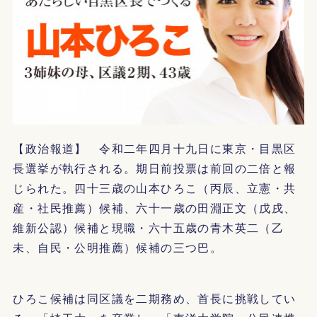
【政治報道】 令和二年四月十九日に東京・目黒区
長選挙が執行される。期日前投票は前回の二倍と報
じられた。四十三歳の山本ひろこ（丙辰、立憲・共
産・社民推薦）候補、六十一歳の田淵正文（戊戌、
維新公認）候補と現職・六十五歳の青木英二（乙
未、自民・公明推薦）候補の三つ巴。
ひろこ候補は同区議を二期務め、首長に挑戦してい