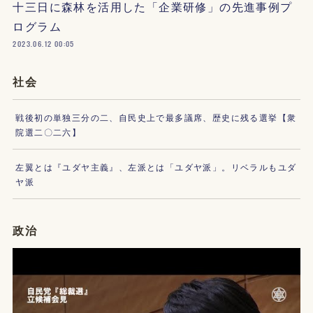
十三日に森林を活用した「企業研修」の先進事例プ
ログラム
2023.06.12 00:05
社会
戦後初の単独三分の二、自民史上で最多議席、歴史に残る選挙【衆
院選二〇二六】
左翼とは『ユダヤ主義』、左派とは「ユダヤ派」。リベラルもユダ
ヤ派
政治