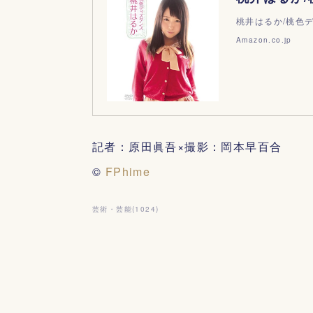
桃井はるか/桃色デ
Amazon.co.jp
記者：原田眞吾×撮影：岡本早百合
©
FPhime
芸術・芸能
(
1024
)