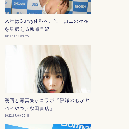
来年はCurvy体型へ、唯一無二の存在
を見据える柳瀬早紀
2016.12.16 03:25
漫画と写真集がコラボ『伊織の心がヤ
バイやつ／秋田書店』
2022.07.09 03:10