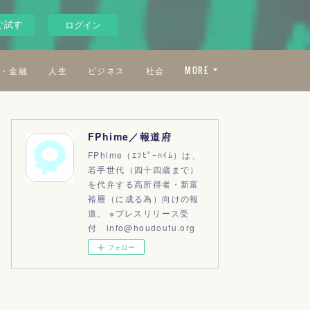
ぐ試す
ログイン
・金融
人生
ビジネス
社会
MORE
FPhime／報道府
FPhime（ｴﾌﾋﾟｰﾊｲﾑ）は、
若手世代（四十四歳まで）
を代弁する高所得者・新富
裕層（に成る為）向けの報
道。 ※プレスリリース受
付 info@houdoufu.org
フォロー