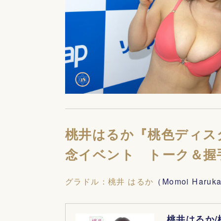
桃井はるか『桃色ディス
念イベント トーク＆握
グラドル：桃井 はるか
（Momoi Ha
桃井はるか/