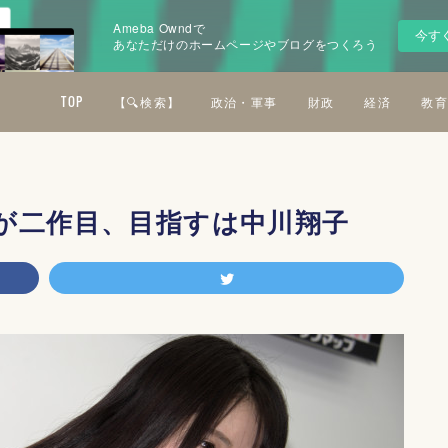
Ameba Owndで
今す
あなただけのホームページやブログをつくろう
TOP
【🔍検索】
政治・軍事
財政
経済
教育
が二作目、目指すは中川翔子