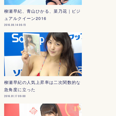
柳瀬早紀、青山ひかる、菜乃花｜ビジ
ュアルクイーン2016
2016.09.14 06:15
柳瀬早紀の人気上昇率は二次関数的な
急角度に立った
2016.01.17 09:00