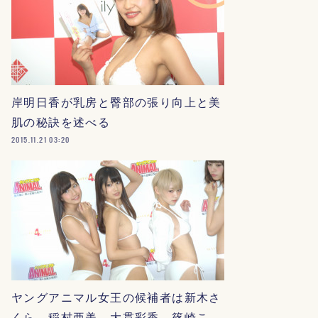
岸明日香が乳房と臀部の張り向上と美
肌の秘訣を述べる
2015.11.21 03:20
ヤングアニマル女王の候補者は新木さ
くら、稲村亜美、大貫彩香、篠崎こ…