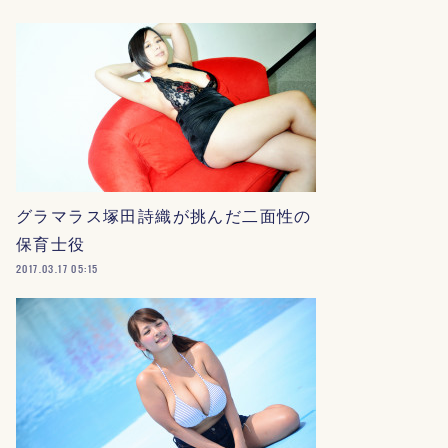
グラマラス塚田詩織が挑んだ二面性の
保育士役
2017.03.17 05:15