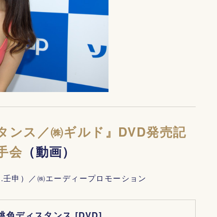
タンス／㈱ギルド』DVD発売記
手会
（動画）
ruka.壬申）／㈱エーディープロモーション
桃色ディスタンス [DVD]