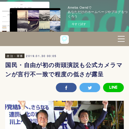
Ameba Owndで
あなただけのホームページやブログをつ
くろう
今すぐ試す
2019.01.30 00:05
政治・軍事
国民・自由が初の街頭演説も公式カメラマ
ンが言行不一致で程度の低さが露呈