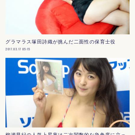
グラマラス塚田詩織が挑んだ二面性の保育士役
2017.03.17 05:15
柳瀬早紀の人気上昇率は二次関数的な急角度に立っ