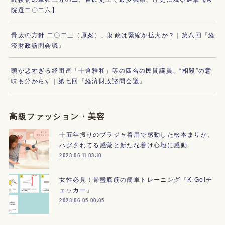
院選二〇二六】
骨太の方針 二〇二三（原案）、財政は緊縮か拡大か？｜第八回『経
済財政諮問会議』
頭が悪すぎる経団連「十倉雅和」等の四名の民間議員、“相殺”の意
味も分からず｜第七回『経済財政諮問会議』
高級ファッション・美容
十五年振りのブラジャ着用で感動した松本まりか、
ハグされてる感覚と新たな着け心地に感動
2023.06.11 03:10
女性必見！骨盤底筋の簡単トレーニング『K Gelチ
ェッカー』
2023.06.05 00:05