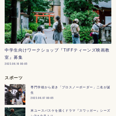
中学生向けワークショップ『TIFFティーンズ映画教
室』募集
2023.06.16 00:05
スポーツ
専門学校から若き「プロスノーボーダー」二名が誕
生
2023.06.07 00:05
米ユースバスケを描くドラマ『スワッガー』シーズ
ン2は六月より