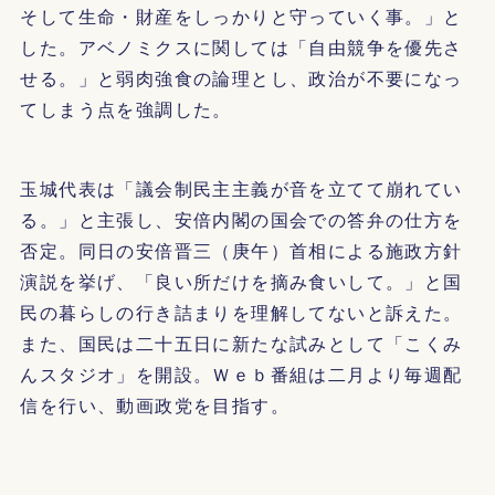
そして生命・財産をしっかりと守っていく事。」と
した。アベノミクスに関しては「自由競争を優先さ
せる。」と弱肉強食の論理とし、政治が不要になっ
てしまう点を強調した。
玉城代表は「議会制民主主義が音を立てて崩れてい
る。」と主張し、安倍内閣の国会での答弁の仕方を
否定。同日の安倍晋三（庚午）首相による施政方針
演説を挙げ、「良い所だけを摘み食いして。」と国
民の暮らしの行き詰まりを理解してないと訴えた。
また、国民は二十五日に新たな試みとして「こくみ
んスタジオ」を開設。Ｗｅｂ番組は二月より毎週配
信を行い、動画政党を目指す。