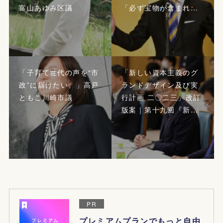
富山あゆみ区議
「必ず宝物が含まれ…
「子育て世代の声を“市
「新しい資本主義のグ
政”に届けたい。」高戸
ランドデザイン及び実
ともこ川崎市議
行計画 二〇二三」改訂
版案｜第十九回『新…
PR
プレミアムプランでもっと自由