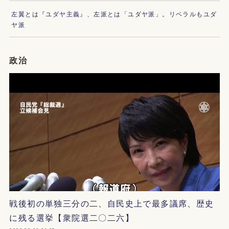
左翼とは『ユダヤ主義』、左派とは「ユダヤ派」。リベラルもユダ
ヤ派
政治
戦後初の単独三分の二、自民史上で最多議席、歴史
に残る選挙【衆院選二〇二六】