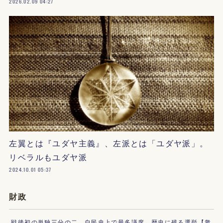
2026.02.09 04:27
左翼とは『ユダヤ主義』、左派とは「ユダヤ派」。
リベラルもユダヤ派
2024.10.01 05:37
財政
戦後初の単独三分の二、自民史上で最多議席、歴史に残る選挙【衆