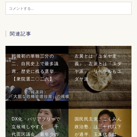
関連記事
戦後初の単独三分の
左翼とは『ユダヤ主
二、自民史上で最多議
義』、左派とは「ユダ
席、歴史に残る選挙
ヤ派」。リベラルもユ
【衆院選二〇二六】
ダヤ派
DX化・バリアフリーで
国民民主党「こくみん
立候補しやすく、「千
政治塾」は三十代以下
代田区議会」最年少の
が過半、玉木代表は