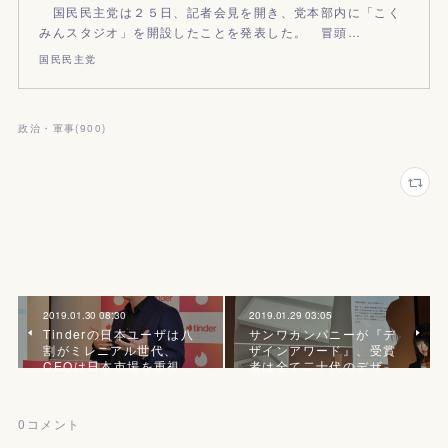
国民民主党は２５日、記者会見を開き、党本部内に「こく
みんスタジオ」を開設したことを発表した。 冒頭…
国民民主党
政治・軍事
(
900
)
2019.01.30 08:30
2019.01.29 03:05
Tinderの日本ユーザは八
サンワカンパニーが『デ
割がミレニアル世代、
ザインアワード』、受賞
CEOは日本市場を重視
者は全て二十代のデザ…
0
コメント