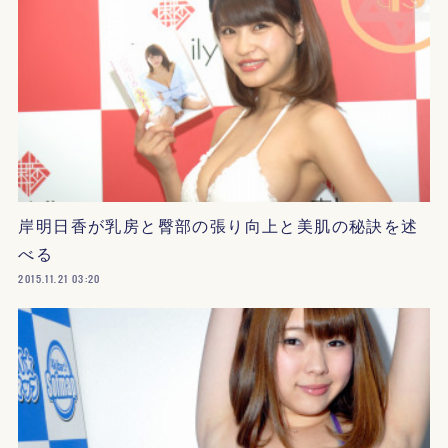
岸明日香が乳房と臀部の張り向上と美肌の秘訣を述
べる
2015.11.21 03:20