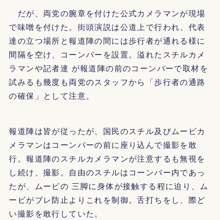
だが、両党の腕章を付けた公式カメラマンが現場
で味噌を付けた。街頭演説は公道上で行われ、代表
達の立つ場所と報道陣の間には歩行者が通れる様に
間隔を空け、コーンバーを設置。溢れたスチルカメ
ラマンや記者達 が報道陣の前のコーンバーで取材を
試みるも幾度も両党のスタッフから「歩行者の通路
の確保」として注意。
報道陣は皆が従ったが、国民のスチル及びムービカ
メラマンはコーンバーの前に座り込んで撮影を敢
行。報道陣のスチルカメラマンが注意するも無視を
し続け、撮影。自由のスチルはコーンバー内であっ
たが、ムービの 三脚に身体が接触する程に迫り、ム
ービがブレ防止よりこれを制御。舌打ちをし、際ど
い撮影を敢行していた。