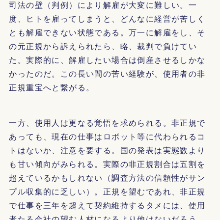
司法の壁（判例）により解雇が大変に難しい。一
度、ヒトを雇ってしまうと、どんなに経営が苦しく
とも解雇できない状態である。万一に解雇をし、そ
の元正規から訴えられたら、略、裁判で負けてい
た。実際的に、解雇したい場合は倒産させるしかな
かったのだ。この長い間の苦い経験が、使用者の非
正規重宝へと繋がる。
一方、使用人は更なる覚悟を求められる。非正規で
あっても、現在の仕事はロボット等に代わられるコ
トはないか、注意を要する。国の発表は実態数より
も甘い傾向がみられる。実際の非正規割合は五割を
超えているかもしれない（調査方法の信頼性がサン
プル収集的に乏しい）。正規を望むであれ、非正規
で仕事を三年を超えて契約維持するタメには、使用
者たる
会社の望む人材になる
より他はないだろう。