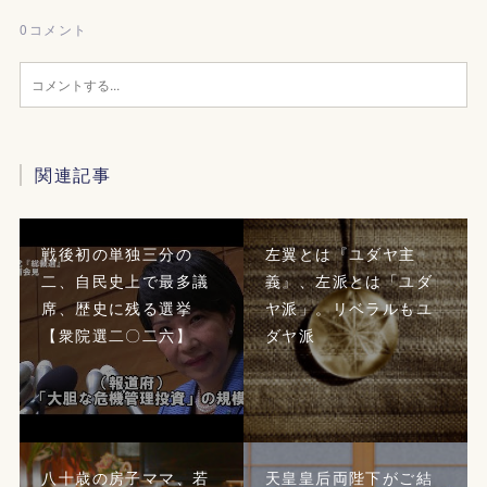
0
コメント
関連記事
戦後初の単独三分の
左翼とは『ユダヤ主
二、自民史上で最多議
義』、左派とは「ユダ
席、歴史に残る選挙
ヤ派」。リベラルもユ
【衆院選二〇二六】
ダヤ派
八十歳の房子ママ、若
天皇皇后両陛下がご結