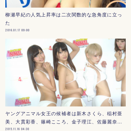
柳瀬早紀の人気上昇率は二次関数的な急角度に立っ
た
2016.01.17 09:00
ヤングアニマル女王の候補者は新木さくら、稲村亜
美、大貫彩香、篠崎こころ、金子理江、佐藤麗奈…
2015.11.16 04:30