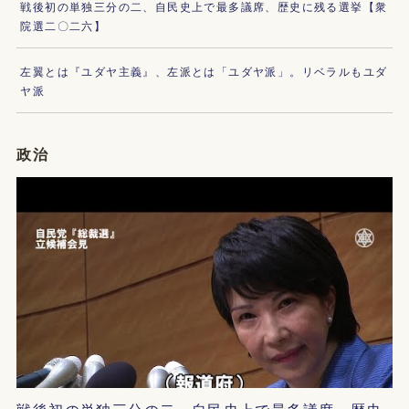
戦後初の単独三分の二、自民史上で最多議席、歴史に残る選挙【衆
院選二〇二六】
左翼とは『ユダヤ主義』、左派とは「ユダヤ派」。リベラルもユダ
ヤ派
政治