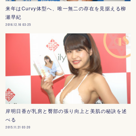
来年はCurvy体型へ、唯一無二の存在を見据える柳
瀬早紀
2016.12.16 03:25
岸明日香が乳房と臀部の張り向上と美肌の秘訣を述
べる
2015.11.21 03:20