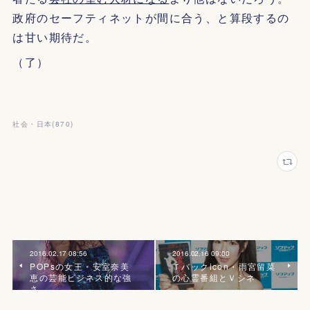
政府のセーフティネットが間に合う、と算段するの
は甘い期待だ。
（了）
社会・日本
(
870
)
2016.02.17 08:56
2016.02.16 09:00
POPsの女王・安室奈美
Ｔバックicon・雨宮留菜
恵の芸能ビジネス的な強
の心霊番組とＶシネ
さ