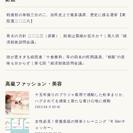
戦後初の単独三分の二、自民史上で最多議席、歴史に残る選挙【衆
院選二〇二六】
骨太の方針 二〇二三（原案）、財政は緊縮か拡大か？｜第八回『経
済財政諮問会議』
頭が悪すぎる経団連「十倉雅和」等の四名の民間議員、“相殺”の意
味も分からず｜第七回『経済財政諮問会議』
高級ファッション・美容
十五年振りのブラジャ着用で感動した松本まりか、
ハグされてる感覚と新たな着け心地に感動
2023.06.11 03:10
女性必見！骨盤底筋の簡単トレーニング『K Gelチ
ェッカー』