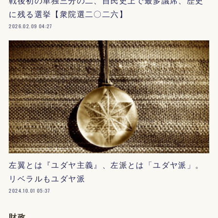
戦後初の単独三分の二、自民史上で最多議席、歴史
に残る選挙【衆院選二〇二六】
2026.02.09 04:27
左翼とは『ユダヤ主義』、左派とは「ユダヤ派」。
リベラルもユダヤ派
2024.10.01 05:37
財政