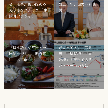
者・若手が集い始める
婚三十年、国民へも感
カラオケスナック 「東
謝
陽町ファジィ」
『日本語』が英語・中
岸田内閣へ。「若者・
国語を抑え、「覇権言
若手の所得増」「出生
語」の可能性
数増」を実現できる、
たった一つの方法