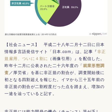
【社会ニュース】 平成二十八年二月十二日に日本
情報多言語発信サイト「日本.com」は、記事『
非正
規雇用、ついに４割に
（画像引用）』を配信した。
昨年十二月に公表された二十六年度の「
就業形態調
査
／厚労省」を基に非正規の割合が、調査開始後に
初となる四割超えを報じた。イマから三十五年前の
非正規の割合が二割程度だった点を踏まえ、増加の
一途を辿っていると記す。
非正規には能力開発の機会（チャンス）等が乏し