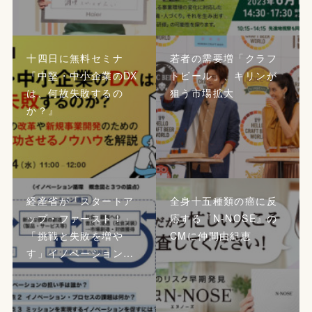
十四日に無料セミナ
若者の需要増「クラフ
『中堅・中小企業のDX
トビール」、キリンが
は、何故失敗するの
狙う市場拡大
か？』
経産省が「スタートア
全身十五種類の癌に反
ップ・ファースト！」
応する『N-NOSE』の
「挑戦と失敗を増や
CMに仲間由紀恵
す」イノベーション…