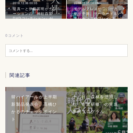
2018.12.06 00:05
2018.12.05 00:05
堤真一と伊藤英明がナレ
モデルプレスが二〇一九
ーションの『神社百景
年を予測、テーラード＆
DVDコレクション』が…
エレガンスやプレイ フ…
0
コメント
関連記事
韓ハイアールが上半期
十三日に森林を活用し
新製品発表会、髙橋ひ
た「企業研修」の先進
かるのチェックポイン
事例プログラム
ト