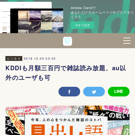
Ameba Owndで
あなただけのホームページやブログをつ
くろう
今すぐ試す
2018.12.05 03:05
ビジネス
KDDIも月額三百円で雑誌読み放題、au以
外のユーザも可