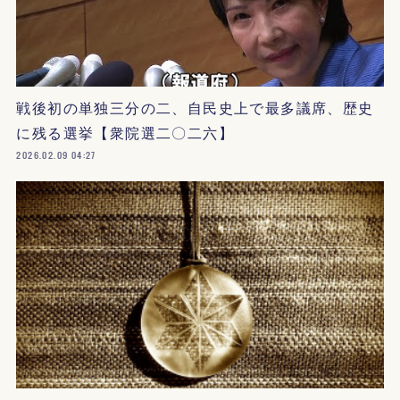
戦後初の単独三分の二、自民史上で最多議席、歴史
に残る選挙【衆院選二〇二六】
2026.02.09 04:27