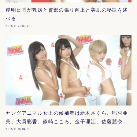
岸明日香が乳房と臀部の張り向上と美肌の秘訣を述
べる
2015.11.21 03:20
ヤングアニマル女王の候補者は新木さくら、稲村亜
美、大貫彩香、篠崎こころ、金子理江、佐藤麗奈…
2015.11.16 04:30