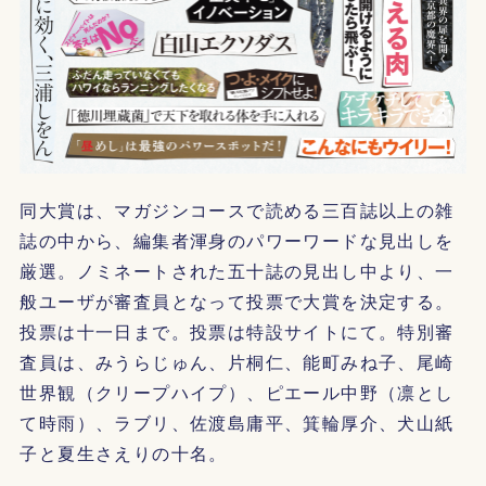
同大賞は、マガジンコースで読める三百誌以上の雑
誌の中から、編集者渾身のパワーワードな見出しを
厳選。ノミネートされた五十誌の見出し中より、一
般ユーザが審査員となって投票で大賞を決定する。
投票は十一日まで。投票は特設サイトにて。特別審
査員は、みうらじゅん、片桐仁、能町みね子、尾崎
世界観（クリープハイプ）、ピエール中野（凛とし
て時雨）、ラブリ、佐渡島庸平、箕輪厚介、犬山紙
子と夏生さえりの十名。