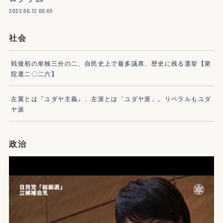
2023.06.12 00:05
社会
戦後初の単独三分の二、自民史上で最多議席、歴史に残る選挙【衆
院選二〇二六】
左翼とは『ユダヤ主義』、左派とは「ユダヤ派」。リベラルもユダ
ヤ派
政治