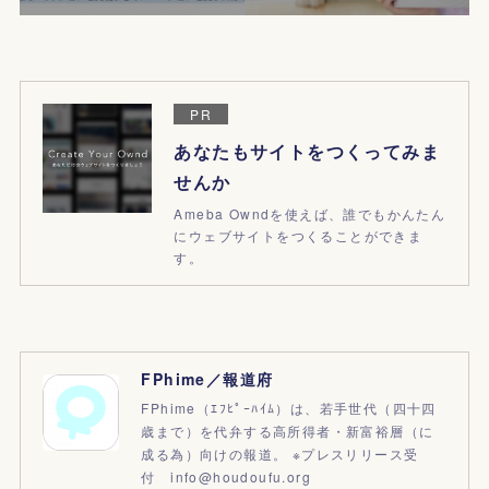
PR
あなたもサイトをつくってみま
せんか
Ameba Owndを使えば、誰でもかんたん
にウェブサイトをつくることができま
す。
FPhime／報道府
FPhime（ｴﾌﾋﾟｰﾊｲﾑ）は、若手世代（四十四
歳まで）を代弁する高所得者・新富裕層（に
成る為）向けの報道。 ※プレスリリース受
付 info@houdoufu.org