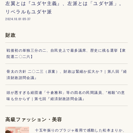
左翼とは『ユダヤ主義』、左派とは「ユダヤ派」。
リベラルもユダヤ派
2024.10.01 05:37
財政
戦後初の単独三分の二、自民史上で最多議席、歴史に残る選挙【衆
院選二〇二六】
骨太の方針 二〇二三（原案）、財政は緊縮か拡大か？｜第八回『経
済財政諮問会議』
頭が悪すぎる経団連「十倉雅和」等の四名の民間議員、“相殺”の意
味も分からず｜第七回『経済財政諮問会議』
高級ファッション・美容
十五年振りのブラジャ着用で感動した松本まりか、