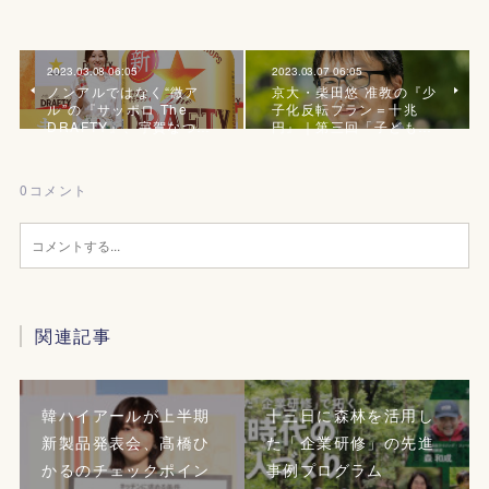
2023.03.08 06:05
2023.03.07 06:05
ノンアルではなく“微ア
京大・柴田悠 准教の『少
ル”の『サッポロ The
子化反転プラン＝十兆
DRAFTY』、宇賀なつ…
円』｜第三回「子ども…
0
コメント
関連記事
韓ハイアールが上半期
十三日に森林を活用し
新製品発表会、髙橋ひ
た「企業研修」の先進
かるのチェックポイン
事例プログラム