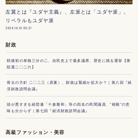
左翼とは『ユダヤ主義』、左派とは「ユダヤ派」。
リベラルもユダヤ派
2024.10.01 05:37
財政
戦後初の単独三分の二、自民史上で最多議席、歴史に残る選挙【衆
院選二〇二六】
骨太の方針 二〇二三（原案）、財政は緊縮か拡大か？｜第八回『経
済財政諮問会議』
頭が悪すぎる経団連「十倉雅和」等の四名の民間議員、“相殺”の意
味も分からず｜第七回『経済財政諮問会議』
高級ファッション・美容