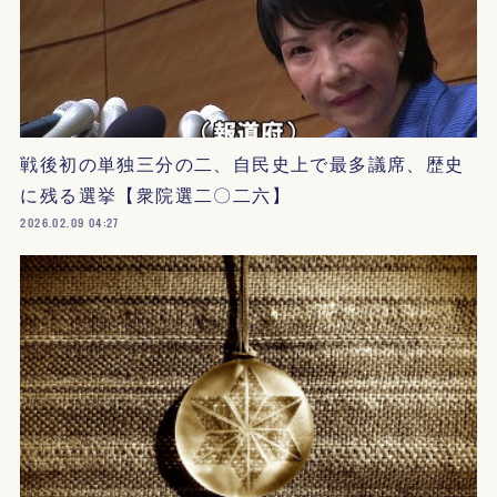
戦後初の単独三分の二、自民史上で最多議席、歴史
に残る選挙【衆院選二〇二六】
2026.02.09 04:27