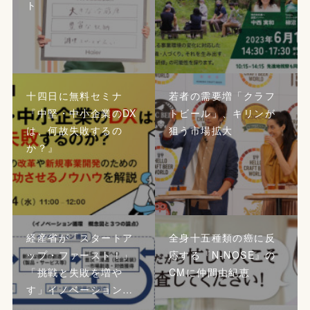
ト
十四日に無料セミナ
若者の需要増「クラフ
『中堅・中小企業のDX
トビール」、キリンが
は、何故失敗するの
狙う市場拡大
か？』
経産省が「スタートア
全身十五種類の癌に反
ップ・ファースト！」
応する『N-NOSE』の
「挑戦と失敗を増や
CMに仲間由紀恵
す」イノベーション…