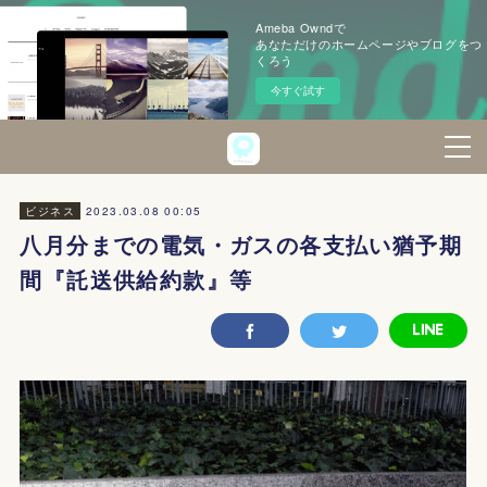
Ameba Owndで
あなただけのホームページやブログをつ
くろう
今すぐ試す
2023.03.08 00:05
ビジネス
八月分までの電気・ガスの各支払い猶予期
間『託送供給約款』等