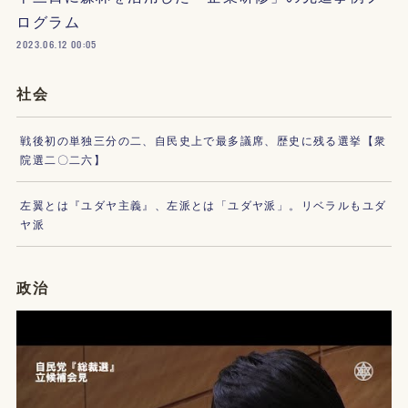
ログラム
2023.06.12 00:05
社会
戦後初の単独三分の二、自民史上で最多議席、歴史に残る選挙【衆
院選二〇二六】
左翼とは『ユダヤ主義』、左派とは「ユダヤ派」。リベラルもユダ
ヤ派
政治