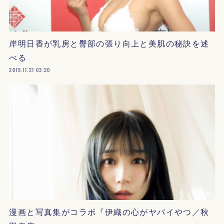
岸明日香が乳房と臀部の張り向上と美肌の秘訣を述
べる
2015.11.21 03:20
漫画と写真集がコラボ『伊織の心がヤバイやつ／秋