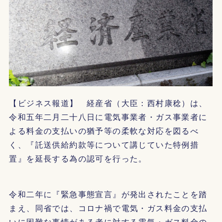
【ビジネス報道】 経産省（大臣：西村康稔）は、
令和五年二月二十八日に電気事業者・ガス事業者に
よる料金の支払いの猶予等の柔軟な対応を図るべ
く、『託送供給約款等について講じていた特例措
置』を延長する為の認可を行った。
令和二年に『緊急事態宣言』が発出されたことを踏
まえ、同省では、コロナ禍で電気・ガス料金の支払
いに困難な事情がある者に対する電気・ガス料金の