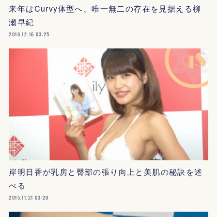
来年はCurvy体型へ、唯一無二の存在を見据える柳
瀬早紀
2016.12.16 03:25
岸明日香が乳房と臀部の張り向上と美肌の秘訣を述
べる
2015.11.21 03:20