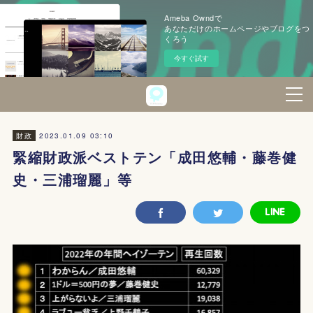
Ameba Owndで
あなただけのホームページやブログをつ
くろう
今すぐ試す
2023.01.09 03:10
財政
緊縮財政派ベストテン「成田悠輔・藤巻健
史・三浦瑠麗」等