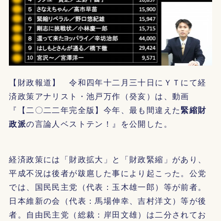
【財政報道】 令和四年十二月三十日にＹＴにて経
済政策アナリスト・池戸万作（癸亥）は、動画
『【二〇二二年完全版】今年、最も間違えた
緊縮財
政派
の言論人ベストテン！』を公開した。
経済政策には「財政拡大」と「財政緊縮」があり、
平成不況は後者が跋扈した事により起こった。公党
では、国民民主党（代表：玉木雄一郎）等が前者。
日本維新の会（代表：馬場伸幸、吉村洋文）等が後
者。自由民主党（総裁：岸田文雄）は二分されてお