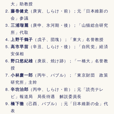
大」助教授
藤巻健史
（庚寅、しらけ・前）；元「日本維新の
会」参議
三浦瑠麗
（庚申、氷河期・後）；「山猫総合研究
所」代取
上野千鶴子
（戊子、団塊）；「東大」名誉教授
高市早苗
（辛丑、しらけ・後）；「自民党」経済
安保相
野口悠紀雄
（庚辰、焼け跡）；「一橋大」名誉教
授
小林慶一郎
（丙午、バブル）；「東京財団 政策
研究所」主幹
辛坊治郎
（丙申、しらけ・前）；元「読売テレ
ビ」報道局 局長待遇 解説委員長
橋下徹
（己酉、バブル）；元「日本維新の会」代
表