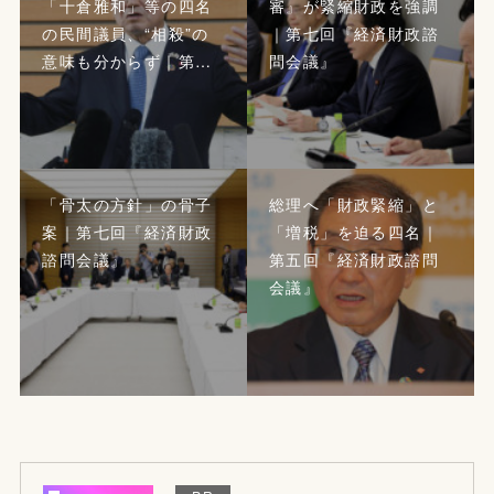
「十倉雅和」等の四名
審』が緊縮財政を強調
の民間議員、“相殺”の
｜第七回『経済財政諮
意味も分からず｜第…
問会議』
「骨太の方針」の骨子
総理へ「財政緊縮」と
案｜第七回『経済財政
「増税」を迫る四名｜
諮問会議』
第五回『経済財政諮問
会議』