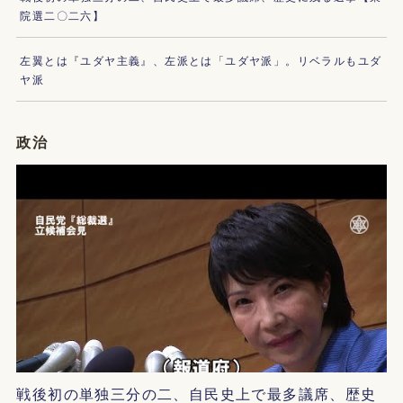
院選二〇二六】
左翼とは『ユダヤ主義』、左派とは「ユダヤ派」。リベラルもユダ
ヤ派
政治
戦後初の単独三分の二、自民史上で最多議席、歴史