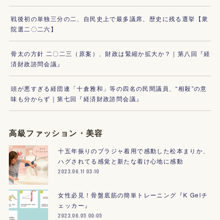
戦後初の単独三分の二、自民史上で最多議席、歴史に残る選挙【衆
院選二〇二六】
骨太の方針 二〇二三（原案）、財政は緊縮か拡大か？｜第八回『経
済財政諮問会議』
頭が悪すぎる経団連「十倉雅和」等の四名の民間議員、“相殺”の意
味も分からず｜第七回『経済財政諮問会議』
高級ファッション・美容
十五年振りのブラジャ着用で感動した松本まりか、
ハグされてる感覚と新たな着け心地に感動
2023.06.11 03:10
女性必見！骨盤底筋の簡単トレーニング『K Gelチ
ェッカー』
2023.06.05 00:05