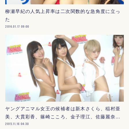
柳瀬早紀の人気上昇率は二次関数的な急角度に立っ
た
2016.01.17 09:00
ヤングアニマル女王の候補者は新木さくら、稲村亜
美、大貫彩香、篠崎こころ、金子理江、佐藤麗奈…
2015.11.16 04:30