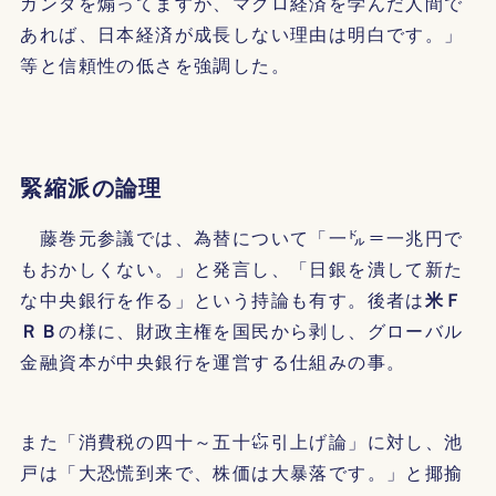
ガンダを煽ってますが、マクロ経済を学んだ人間で
あれば、日本経済が成長しない理由は明白です。」
等と信頼性の低さを強調した。
緊縮派の論理
藤巻元参議では、為替について「一㌦＝一兆円で
もおかしくない。」と発言し、「日銀を潰して新た
な中央銀行を作る」という持論も有す。後者は
米Ｆ
ＲＢ
の様に、財政主権を国民から剥し、グローバル
金融資本が中央銀行を運営する仕組みの事。
また「消費税の四十～五十㌫引上げ論」に対し、池
戸は「大恐慌到来で、株価は大暴落です。」と揶揄