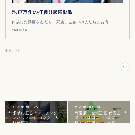
池戸万作の打倒!!緊縮財政
作成した動画を友だち、家族、世界中の人たちと共有
YouTube
財政
(
94
)
2023.01.10 00:05
2023.01.08 03:10
多岐に亘る「マッチング
報道府・金剛正臣 代表主
マネジメント コネクト人
筆『上級国民・中級国
財研究所」
民・下級国民』｜日本…