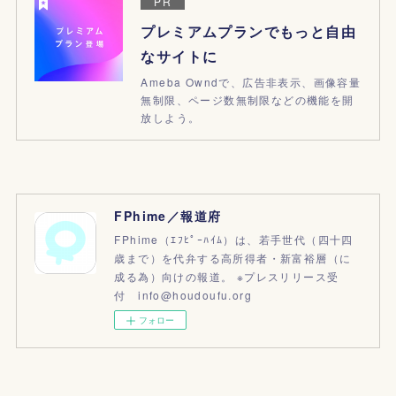
PR
プレミアムプランでもっと自由
なサイトに
Ameba Owndで、広告非表示、画像容量
無制限、ページ数無制限などの機能を開
放しよう。
FPhime／報道府
FPhime（ｴﾌﾋﾟｰﾊｲﾑ）は、若手世代（四十四
歳まで）を代弁する高所得者・新富裕層（に
成る為）向けの報道。 ※プレスリリース受
付 info@houdoufu.org
フォロー