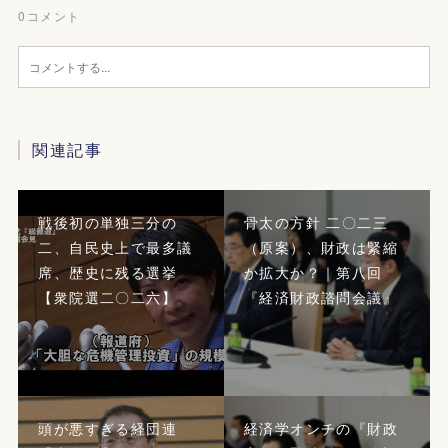
0
コメント
関連記事
戦後初の単独三分の
骨太の方針 二〇二三
二、自民史上で最多議
（原案）、財政は緊縮
席、歴史に残る選挙
か拡大か？｜第八回
【衆院選二〇二六】
『経済財政諮問会議』
頭が悪すぎる経団連
経済学オンチの『財政