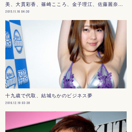
美、大貫彩香、篠崎こころ、金子理江、佐藤麗奈…
2015.11.16 04:30
十九歳で代取、結城ちかのビジネス夢
2016.12.19 03:38