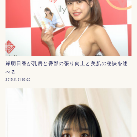
岸明日香が乳房と臀部の張り向上と美肌の秘訣を述
べる
2015.11.21 03:20