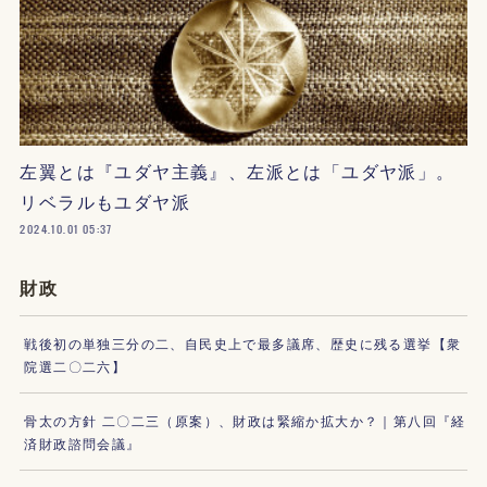
左翼とは『ユダヤ主義』、左派とは「ユダヤ派」。
リベラルもユダヤ派
2024.10.01 05:37
財政
戦後初の単独三分の二、自民史上で最多議席、歴史に残る選挙【衆
院選二〇二六】
骨太の方針 二〇二三（原案）、財政は緊縮か拡大か？｜第八回『経
済財政諮問会議』