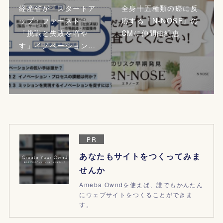
経産省が「スタートア
全身十五種類の癌に反
ップ・ファースト！」
応する『N-NOSE』の
「挑戦と失敗を増や
CMに仲間由紀恵
す」イノベーション…
PR
あなたもサイトをつくってみま
せんか
Ameba Owndを使えば、誰でもかんたん
にウェブサイトをつくることができま
す。