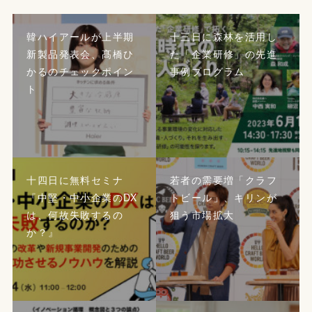
韓ハイアールが上半期
十三日に森林を活用し
新製品発表会、髙橋ひ
た「企業研修」の先進
かるのチェックポイン
事例プログラム
ト
十四日に無料セミナ
若者の需要増「クラフ
『中堅・中小企業のDX
トビール」、キリンが
は、何故失敗するの
狙う市場拡大
か？』