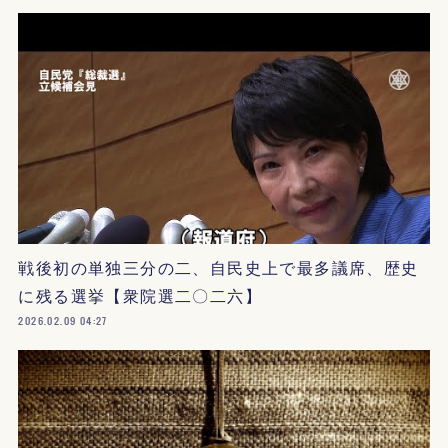
戦後初の単独三分の二、自民史上で最多議席、歴史
に残る選挙【衆院選二〇二六】
2026.02.09 04:27