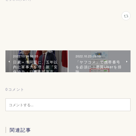
2022.10.24 06:05
2022.10.23 03:10
日豪＝準同盟に、五年以
「ヤフコメ」で携帯番号
内に軍事力を増｜新『安
を必須に！悪質Userを排
保協力・日豪共同宣言』
除
0
コメント
関連記事