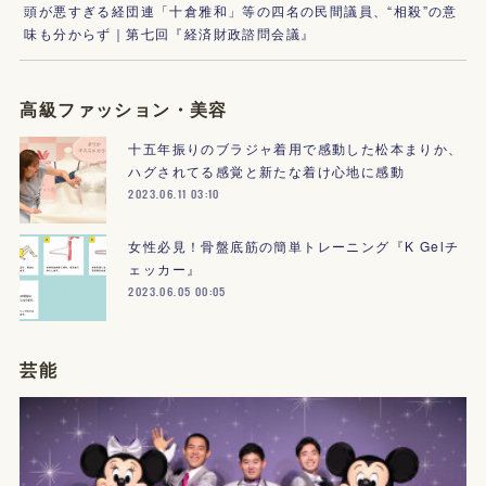
頭が悪すぎる経団連「十倉雅和」等の四名の民間議員、“相殺”の意
味も分からず｜第七回『経済財政諮問会議』
高級ファッション・美容
十五年振りのブラジャ着用で感動した松本まりか、
ハグされてる感覚と新たな着け心地に感動
2023.06.11 03:10
女性必見！骨盤底筋の簡単トレーニング『K Gelチ
ェッカー』
2023.06.05 00:05
芸能