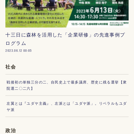
十三日に森林を活用した「企業研修」の先進事例プ
ログラム
2023.06.12 00:05
社会
戦後初の単独三分の二、自民史上で最多議席、歴史に残る選挙【衆
院選二〇二六】
左翼とは『ユダヤ主義』、左派とは「ユダヤ派」。リベラルもユダ
ヤ派
政治