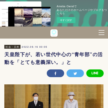
Ameba Owndで
あなただけのホームページやブログをつ
くろう
今すぐ試す
2022.09.16 00:05
社会・日本
天皇陛下が、若い世代中心の“青年部”の活
動を「とても意義深い。」と