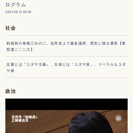
ログラム
2023.06.12 00:05
社会
戦後初の単独三分の二、自民史上で最多議席、歴史に残る選挙【衆
院選二〇二六】
左翼とは『ユダヤ主義』、左派とは「ユダヤ派」。リベラルもユダ
ヤ派
政治