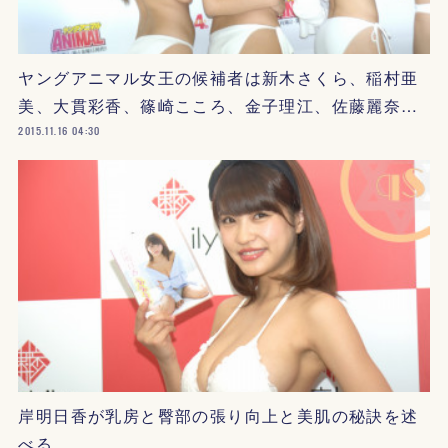
ヤングアニマル女王の候補者は新木さくら、稲村亜
美、大貫彩香、篠崎こころ、金子理江、佐藤麗奈…
2015.11.16 04:30
岸明日香が乳房と臀部の張り向上と美肌の秘訣を述
べる