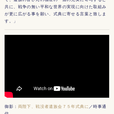
共に、戦争の無い平和な世界の実現に向けた取組み
が更に広がる事を願い、式典に寄せる言葉と致しま
す。」
御影：
両陛下、戦没者遺族会７５年式典に
／時事通
信