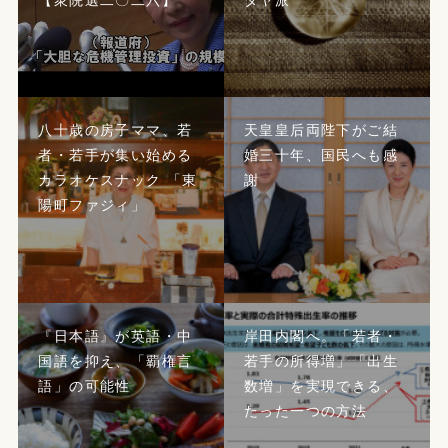
八十歳の房子ママ、若
天皇皇后両陛下がご結
者・若手が集い始める
婚三十年、国民へも感
カラオケスナック 「東
謝
陽町ファジィ」
『日本語』が英語・中
岸田内閣へ。「若者・
国語を抑え、「覇権言
若手の所得増」「出生
語」の可能性
数増」を実現できる、
たった一つの方法