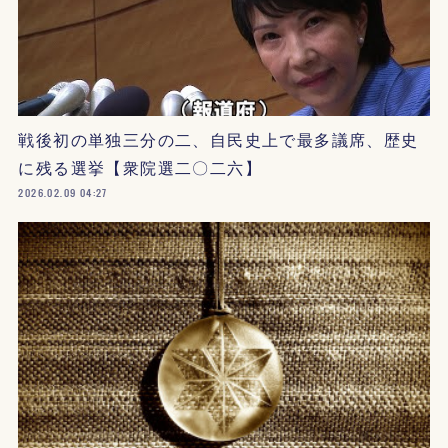
戦後初の単独三分の二、自民史上で最多議席、歴史
に残る選挙【衆院選二〇二六】
2026.02.09 04:27