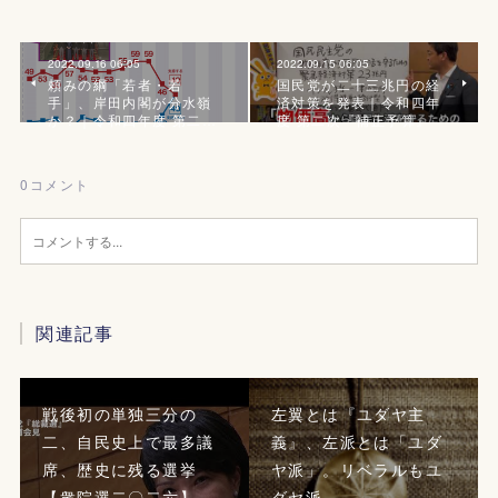
2022.09.16 06:05
2022.09.15 06:05
頼みの綱「若者・若
国民党が二十三兆円の経
手」、岸田内閣が分水嶺
済対策を発表｜令和四年
か？｜令和四年度 第二…
度 第二次『補正予算』
0
コメント
関連記事
戦後初の単独三分の
左翼とは『ユダヤ主
二、自民史上で最多議
義』、左派とは「ユダ
席、歴史に残る選挙
ヤ派」。リベラルもユ
【衆院選二〇二六】
ダヤ派