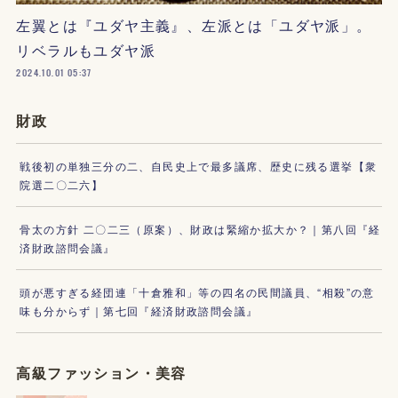
左翼とは『ユダヤ主義』、左派とは「ユダヤ派」。
リベラルもユダヤ派
2024.10.01 05:37
財政
戦後初の単独三分の二、自民史上で最多議席、歴史に残る選挙【衆
院選二〇二六】
骨太の方針 二〇二三（原案）、財政は緊縮か拡大か？｜第八回『経
済財政諮問会議』
頭が悪すぎる経団連「十倉雅和」等の四名の民間議員、“相殺”の意
味も分からず｜第七回『経済財政諮問会議』
高級ファッション・美容