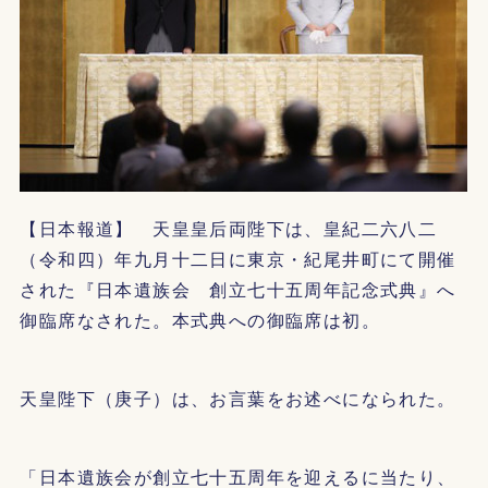
【日本報道】 天皇皇后両陛下は、皇紀二六八二
（令和四）年九月十二日に東京・紀尾井町にて開催
された『日本遺族会 創立七十五周年記念式典』へ
御臨席なされた。本式典への御臨席は初。
天皇陛下（庚子）は、お言葉をお述べになられた。
「日本遺族会が創立七十五周年を迎えるに当たり、