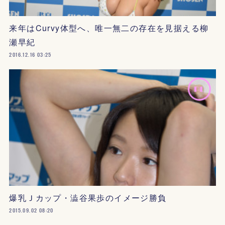
来年はCurvy体型へ、唯一無二の存在を見据える柳
瀬早紀
2016.12.16 03:25
爆乳Ｊカップ・澁谷果歩のイメージ勝負
2015.09.02 08:20