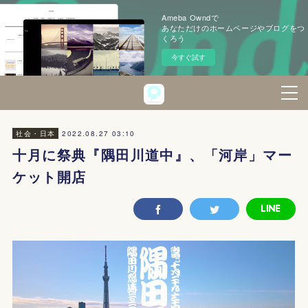
Ameba Owndで
あなただけのホームページやブログをつ
くろう
今すぐ試す
2022.08.27 03:10
社会・日本
十月に祭典『隅田川道中』、「河岸」マー
ケット開店