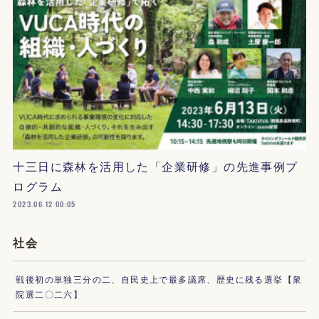
十三日に森林を活用した「企業研修」の先進事例プ
ログラム
2023.06.12 00:05
社会
戦後初の単独三分の二、自民史上で最多議席、歴史に残る選挙【衆
院選二〇二六】