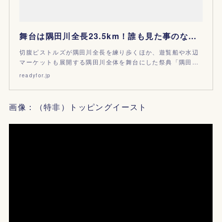
舞台は隅田川全長23.5km！誰も見た事のない景色を一緒に作りたい - クラウドファンディング READYFOR
切腹ピストルズが隅田川全長を練り歩くほか、遊覧船や水辺
マーケットも展開する隅田川全体を舞台にした祭典「隅田…
readyfor.jp
画像：（特非）トッピングイースト