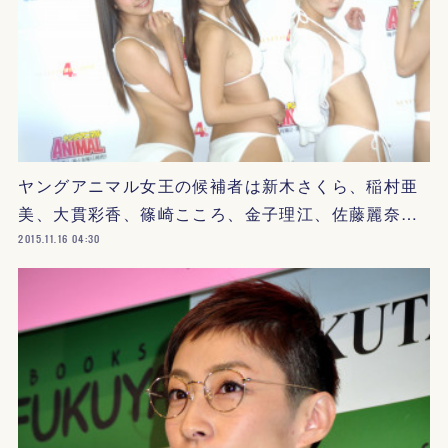
ヤングアニマル女王の候補者は新木さくら、稲村亜
美、大貫彩香、篠崎こころ、金子理江、佐藤麗奈…
2015.11.16 04:30