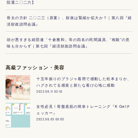
院選二〇二六】
骨太の方針 二〇二三（原案）、財政は緊縮か拡大か？｜第八回『経
済財政諮問会議』
頭が悪すぎる経団連「十倉雅和」等の四名の民間議員、“相殺”の意
味も分からず｜第七回『経済財政諮問会議』
高級ファッション・美容
十五年振りのブラジャ着用で感動した松本まりか、
ハグされてる感覚と新たな着け心地に感動
2023.06.11 03:10
女性必見！骨盤底筋の簡単トレーニング『K Gelチ
ェッカー』
2023.06.05 00:05