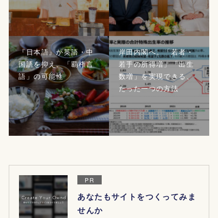
『日本語』が英語・中
岸田内閣へ。「若者・
国語を抑え、「覇権言
若手の所得増」「出生
語」の可能性
数増」を実現できる、
たった一つの方法
PR
あなたもサイトをつくってみま
せんか