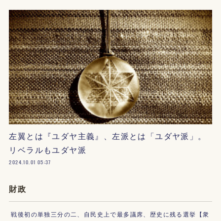
左翼とは『ユダヤ主義』、左派とは「ユダヤ派」。
リベラルもユダヤ派
2024.10.01 05:37
財政
戦後初の単独三分の二、自民史上で最多議席、歴史に残る選挙【衆