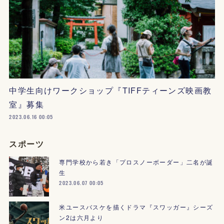
中学生向けワークショップ『TIFFティーンズ映画教
室』募集
2023.06.16 00:05
スポーツ
専門学校から若き「プロスノーボーダー」二名が誕
生
2023.06.07 00:05
米ユースバスケを描くドラマ『スワッガー』シーズ
ン2は六月より