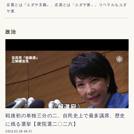
左翼とは『ユダヤ主義』、左派とは「ユダヤ派」。リベラルもユダ
ヤ派
政治
戦後初の単独三分の二、自民史上で最多議席、歴史
に残る選挙【衆院選二〇二六】
2026.02.09 04:27