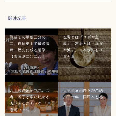
関連記事
戦後初の単独三分の
左翼とは『ユダヤ主
二、自民史上で最多議
義』、左派とは「ユダ
席、歴史に残る選挙
ヤ派」。リベラルもユ
【衆院選二〇二六】
ダヤ派
八十歳の房子ママ、若
天皇皇后両陛下がご結
者・若手が集い始める
婚三十年、国民へも感
カラオケスナック 「東
謝
陽町ファジィ」