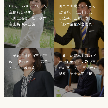
DX化・バリアフリーで
国民民主党「こくみん
立候補しやすく、「千
政治塾」は三十代以下
代田区議会」最年少の
が過半、玉木代表は
富山あゆみ区議
「必ず宝物が含まれ…
「子育て世代の声を“市
「新しい資本主義のグ
政”に届けたい。」高戸
ランドデザイン及び実
ともこ川崎市議
行計画 二〇二三」改訂
版案｜第十九回『新…