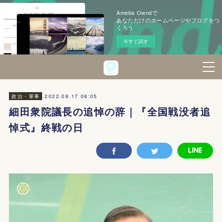
Ameba Owndで
あなただけのホームページやブログをつ
くろう
今すぐ試す
2022.08.17 06:05
政治・軍事
細田衆院議長の追悼の辞｜『全国戦没者追
悼式』終戦の日