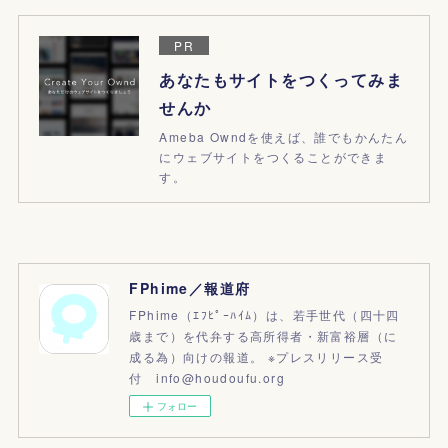
PR
あなたもサイトをつくってみま
せんか
Ameba Owndを使えば、誰でもかんたん
にウェブサイトをつくることができま
す。
FPhime／報道府
FPhime（ｴﾌﾋﾟｰﾊｲﾑ）は、若手世代（四十四
歳まで）を代弁する高所得者・新富裕層（に
成る為）向けの報道。 ※プレスリリース受
付 info@houdoufu.org
フォロー