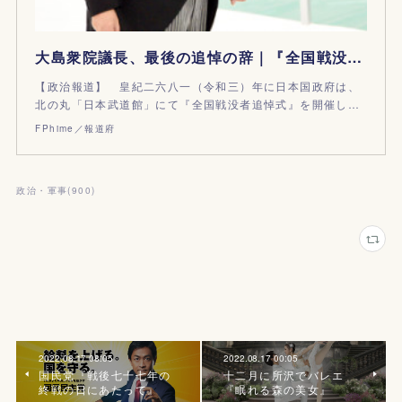
大島衆院議長、最後の追悼の辞｜『全国戦没者追悼式』終戦の日
【政治報道】 皇紀二六八一（令和三）年に日本国政府は、
北の丸「日本武道館」にて『全国戦没者追悼式』を開催し…
FPhime／報道府
政治・軍事
(
900
)
2022.08.17 08:05
2022.08.17 00:05
国民党『戦後七十七年の
十二月に所沢でバレエ
終戦の日にあたって』
『眠れる森の美女』