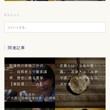
0
コメント
関連記事
戦後初の単独三分の
左翼とは『ユダヤ主
二、自民史上で最多議
義』、左派とは「ユダ
席、歴史に残る選挙
ヤ派」。リベラルもユ
【衆院選二〇二六】
ダヤ派