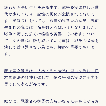
終戦から長い年月を経る中で、戦争を実体験した世
代が少なくなり、記憶の風化が危惧されておりま
す。衆議院においても、昨年の総選挙の結果、
戦前
生まれの議員
は
十名
を数えるばかりとなりました。
戦争の齎した多くの犠牲や苦難、その教訓につい
て、次の世代に語り継いでいく事は、戦争の惨禍を
決して繰り返さない為にも、極めて重要でありま
す。
我々国会議員は、改めて先の大戦に思いを致し、日
本国憲法の精神を体して、恒久平和の実現に全力を
尽くして参る所存です
。
結びに、戦没者の御霊の安らかならん事を心からお