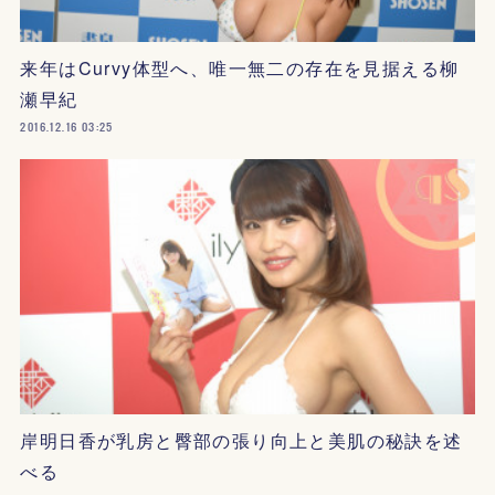
来年はCurvy体型へ、唯一無二の存在を見据える柳
瀬早紀
2016.12.16 03:25
岸明日香が乳房と臀部の張り向上と美肌の秘訣を述
べる