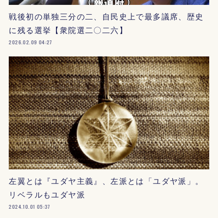
戦後初の単独三分の二、自民史上で最多議席、歴史
に残る選挙【衆院選二〇二六】
2026.02.09 04:27
左翼とは『ユダヤ主義』、左派とは「ユダヤ派」。
リベラルもユダヤ派
2024.10.01 05:37