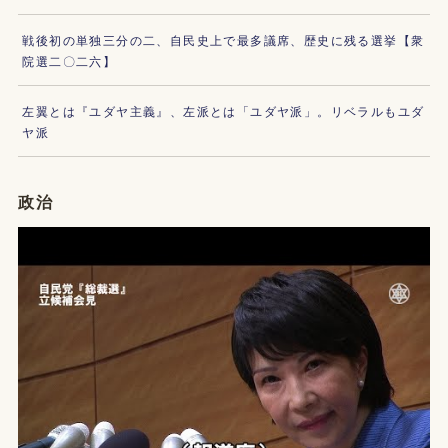
戦後初の単独三分の二、自民史上で最多議席、歴史に残る選挙【衆
院選二〇二六】
左翼とは『ユダヤ主義』、左派とは「ユダヤ派」。リベラルもユダ
ヤ派
政治