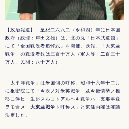
【政治報道】 皇紀二六八二（令和四）年に日本国
政府（総理：岸田文雄）は、北の丸「日本武道館」
にて『全国戦没者追悼式』を開催。既報。「大東亜
戦争」の戦没者数は三百十万人（軍人等；二百三十
万人、民間；八十万人）。
「太平洋戦争」は米国側の呼称。昭和十六年十二月
に枢密院にて「今次ノ対米英戦争 及今後情勢ノ推
移ニ伴ヒ 生起スルコトアルヘキ戦争ハ 支那事変
ヲモ含メ
大東亜戦争
ト呼称ス」と東條内閣は閣議
決定した。