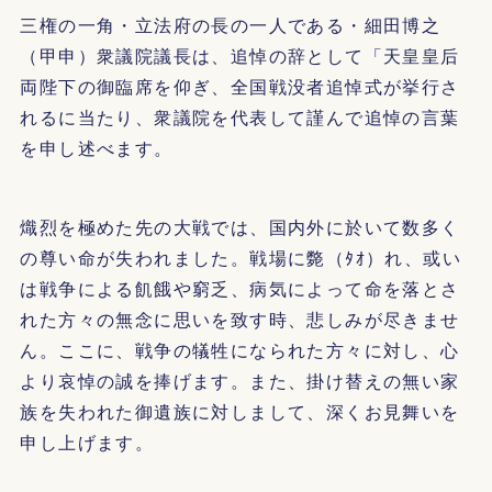
三権の一角・立法府の長の一人である・細田博之
（甲申）衆議院議長は、追悼の辞として「天皇皇后
両陛下の御臨席を仰ぎ、全国戦没者追悼式が挙行さ
れるに当たり、衆議院を代表して謹んで追悼の言葉
を申し述べます。
熾烈を極めた先の大戦では、国内外に於いて数多く
の尊い命が失われました。戦場に斃（ﾀｵ）れ、或い
は戦争による飢餓や窮乏、病気によって命を落とさ
れた方々の無念に思いを致す時、悲しみが尽きませ
ん。ここに、戦争の犠牲になられた方々に対し、心
より哀悼の誠を捧げます。また、掛け替えの無い家
族を失われた御遺族に対しまして、深くお見舞いを
申し上げます。