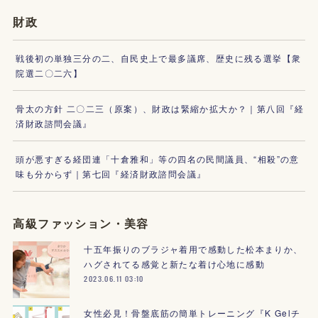
財政
戦後初の単独三分の二、自民史上で最多議席、歴史に残る選挙【衆
院選二〇二六】
骨太の方針 二〇二三（原案）、財政は緊縮か拡大か？｜第八回『経
済財政諮問会議』
頭が悪すぎる経団連「十倉雅和」等の四名の民間議員、“相殺”の意
味も分からず｜第七回『経済財政諮問会議』
高級ファッション・美容
十五年振りのブラジャ着用で感動した松本まりか、
ハグされてる感覚と新たな着け心地に感動
2023.06.11 03:10
女性必見！骨盤底筋の簡単トレーニング『K Gelチ