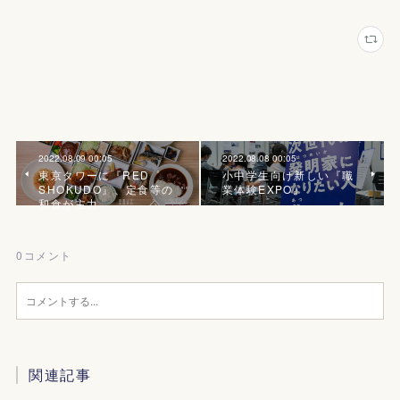
2022.08.09 00:05
2022.08.08 00:05
東京タワーに『RED゜
小中学生向け新しい『職
SHOKUDO』、定食等の
業体験EXPO』
和食が主力
0
コメント
関連記事