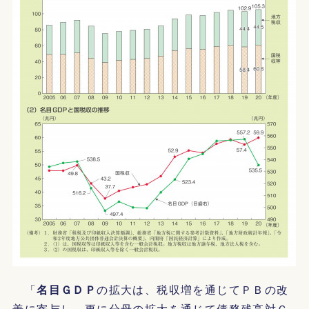
「
名目ＧＤＰ
の拡大は、税収増を通じてＰＢの改
善に寄与し、更に分母の拡大を通じて債務残高対Ｇ