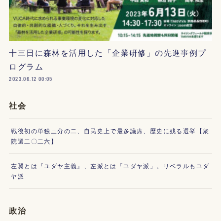
十三日に森林を活用した「企業研修」の先進事例プ
ログラム
2023.06.12 00:05
社会
戦後初の単独三分の二、自民史上で最多議席、歴史に残る選挙【衆
院選二〇二六】
左翼とは『ユダヤ主義』、左派とは「ユダヤ派」。リベラルもユダ
ヤ派
政治