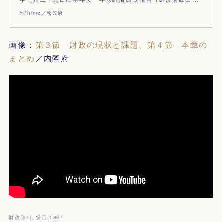
FPhime／報道府
画像：
第３節 財政の現状と課題、第４節 本章の
まとめ
／内閣府
財政
(
94
)
経済
(
186
)