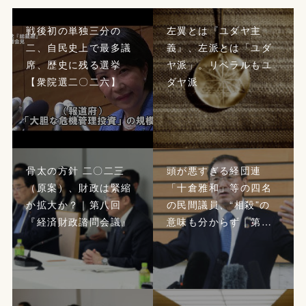
戦後初の単独三分の
左翼とは『ユダヤ主
二、自民史上で最多議
義』、左派とは「ユダ
席、歴史に残る選挙
ヤ派」。リベラルもユ
【衆院選二〇二六】
ダヤ派
骨太の方針 二〇二三
頭が悪すぎる経団連
（原案）、財政は緊縮
「十倉雅和」等の四名
か拡大か？｜第八回
の民間議員、“相殺”の
『経済財政諮問会議』
意味も分からず｜第…