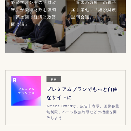
経済学オンチの『財政
「骨太の方針」の骨子
審』が緊縮財政を強調
案｜第七回『経済財政
｜第七回『経済財政諮
諮問会議』
問会議』
PR
プレミアムプランでもっと自由
なサイトに
Ameba Owndで、広告非表示、画像容量
無制限、ページ数無制限などの機能を開
放しよう。