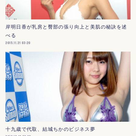
岸明日香が乳房と臀部の張り向上と美肌の秘訣を述
べる
2015.11.21 03:20
十九歳で代取、結城ちかのビジネス夢