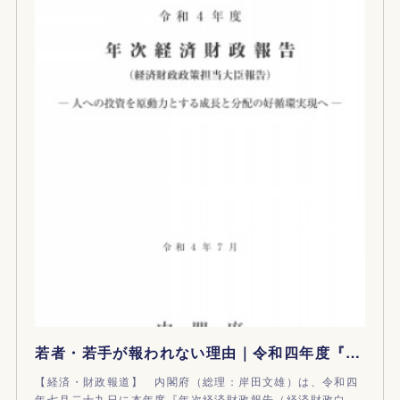
若者・若手が報われない理由｜令和四年度『年次経済財政報告（経済財政白書）』
【経済・財政報道】 内閣府（総理：岸田文雄）は、令和四
年七月二十九日に本年度『年次経済財政報告（経済財政白…