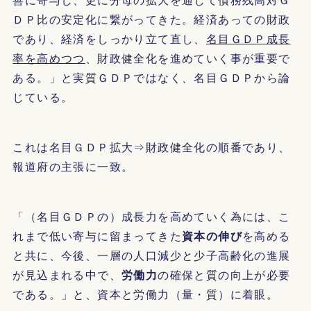
ＤＰ比の安定化に繋がってきた。経済あっての財政
であり、経済をしっかり立て直し、
名目ＧＤＰ成長
率を高めつつ
、財政健全化を進めていく事が重要で
ある。」と実質ＧＤＰではなく、名目ＧＤＰから論
じている。
これは名目ＧＤＰ拡大⇒財政健全化の順番であり、
報道府の主張に一致。
「（名目ＧＤＰの）成長力を高めていく為には、こ
れまで低い寄与に留まってきた
資本の伸び
を高める
と共に、今後、一層の人口減少と少子高齢化の進展
が見込まれる中で、
労働力
の確保と質の向上が必要
である。」と、資本と労働力（量・質）に着眼。