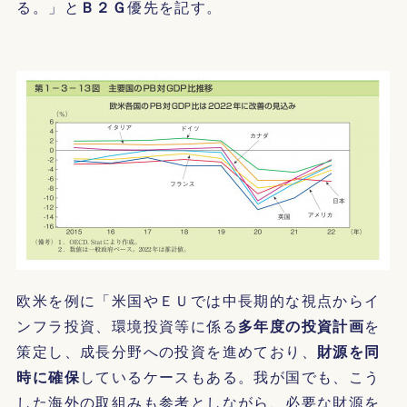
る。」と
Ｂ２Ｇ
優先を記す。
欧米を例に「米国やＥＵでは中長期的な視点からイ
ンフラ投資、環境投資等に係る
多年度の投資計画
を
策定し、成長分野への投資を進めており、
財源を同
時に確保
しているケースもある。我が国でも、こう
した海外の取組みも参考としながら、必要な財源を