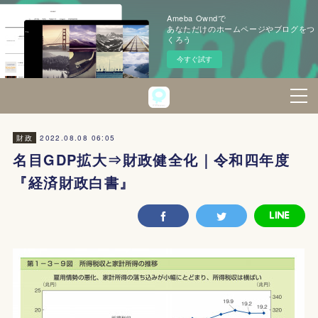
Ameba Owndで
あなただけのホームページやブログをつ
くろう
今すぐ試す
2022.08.08 06:05
財政
名目GDP拡大⇒財政健全化｜令和四年度
『経済財政白書』