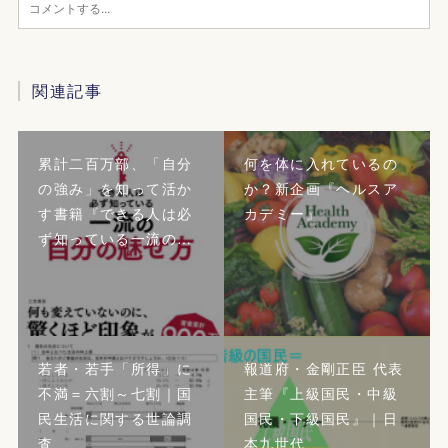
関連記事
累計二百万部、「自分
何を体に入れているの
の強み」を知って活か
か？新企画『ヘルスア
す書籍『できる人は必
カデミー』
ず知っている一流の…
若者・若手「所得」に
報道府・金剛正臣 代表
不満＝六割～七割｜国
主筆『上級国民・中級
民生活に関する世論調
国民・下級国民』｜日
査
本九世代