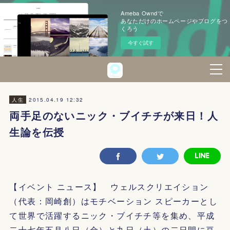
Ameba Owndで
あなただけのホームページやブログをつ
くろう
今すぐ試す
2015.04.19 12:32
人生
両手足のないニック・ブイチチが来日！人
生論を伝授
【イベント ニュース】 ウェルスクリエイション
（代表：岡崎創）はモチベーション スピーカーとし
て世界で活躍するニック・ブイチチ等を集め、平成
二十七年五月八日（金）と九日（土）の二日間に亘