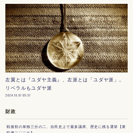
左翼とは『ユダヤ主義』、左派とは「ユダヤ派」。
リベラルもユダヤ派
2024.10.01 05:37
財政
戦後初の単独三分の二、自民史上で最多議席、歴史に残る選挙【衆
院選二〇二六】