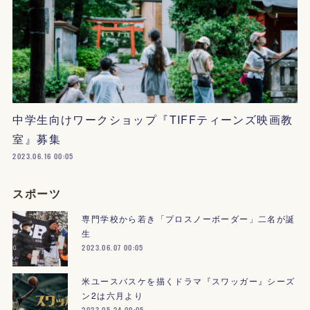
中学生向けワークショップ『TIFFティーンズ映画教
室』募集
2023.06.16 00:05
スポーツ
専門学校から若き「プロスノーボーダー」二名が誕
生
2023.06.07 00:05
米ユースバスケを描くドラマ『スワッガー』シーズ
ン2は六月より
2023.05.24 00:05