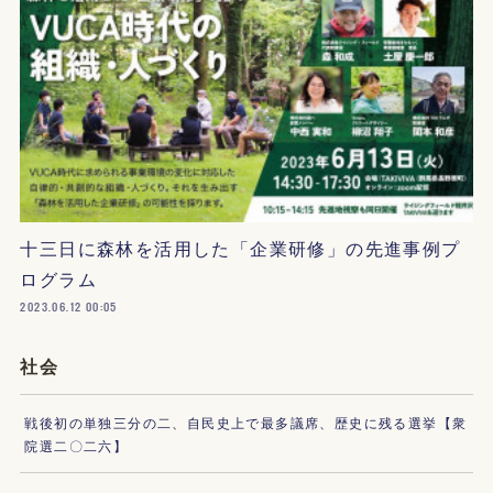
十三日に森林を活用した「企業研修」の先進事例プ
ログラム
2023.06.12 00:05
社会
戦後初の単独三分の二、自民史上で最多議席、歴史に残る選挙【衆
院選二〇二六】