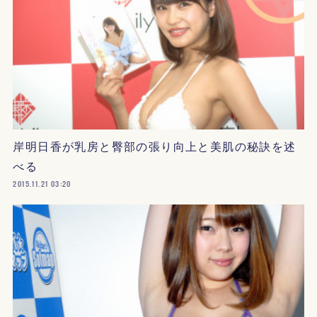
岸明日香が乳房と臀部の張り向上と美肌の秘訣を述
べる
2015.11.21 03:20