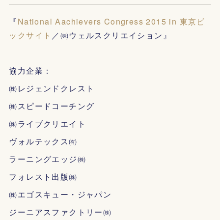
『
National Aachievers Congress 2015 in 東京ビ
ックサイト
／㈱ウェルスクリエイション』
協力企業：
㈱レジェンドクレスト
㈱スピードコーチング
㈱ライブクリエイト
ヴォルテックス㈲
ラーニングエッジ㈱
フォレスト出版㈱
㈱エゴスキュー・ジャパン
ジーニアスファクトリー㈱