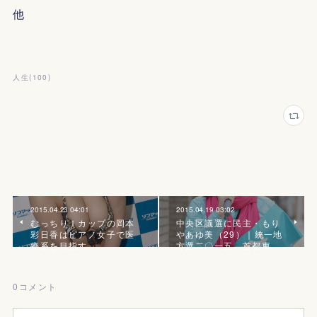
他
人生
(
100
)
2015.04.23 04:01
2015.04.19 03:02
むっちりＩカップの岡本
中央区議選に民主・もり
彩日香はピアノ女子で医
やあゆ美（29）｜統一地
療系を目指す
方選二〇一五 首都東…
0
コメント