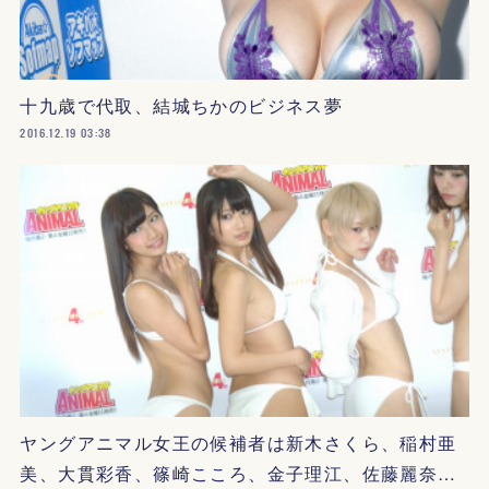
十九歳で代取、結城ちかのビジネス夢
2016.12.19 03:38
ヤングアニマル女王の候補者は新木さくら、稲村亜
美、大貫彩香、篠崎こころ、金子理江、佐藤麗奈…