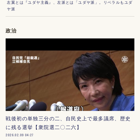
左翼とは『ユダヤ主義』、左派とは「ユダヤ派」。リベラルもユダ
ヤ派
政治
戦後初の単独三分の二、自民史上で最多議席、歴史
に残る選挙【衆院選二〇二六】
2026.02.09 04:27