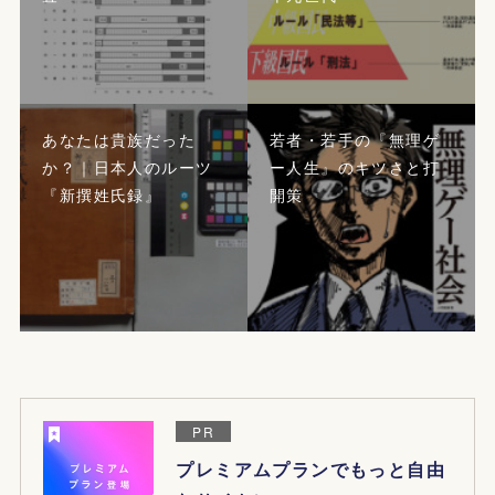
あなたは貴族だった
若者・若手の『無理ゲ
か？｜日本人のルーツ
ー人生』のキツさと打
『新撰姓氏録』
開策
PR
プレミアムプランでもっと自由