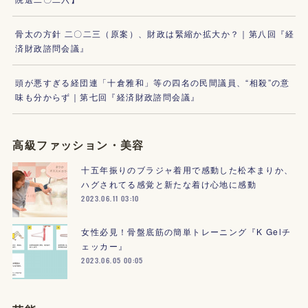
骨太の方針 二〇二三（原案）、財政は緊縮か拡大か？｜第八回『経
済財政諮問会議』
頭が悪すぎる経団連「十倉雅和」等の四名の民間議員、“相殺”の意
味も分からず｜第七回『経済財政諮問会議』
高級ファッション・美容
十五年振りのブラジャ着用で感動した松本まりか、
ハグされてる感覚と新たな着け心地に感動
2023.06.11 03:10
女性必見！骨盤底筋の簡単トレーニング『K Gelチ
ェッカー』
2023.06.05 00:05