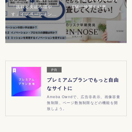
「挑戦と失敗を増や
CMに仲間由紀恵
す」イノベーション…
PR
プレミアムプランでもっと自由
なサイトに
Ameba Owndで、広告非表示、画像容量
無制限、ページ数無制限などの機能を開
放しよう。