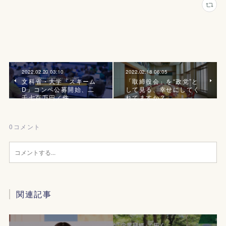
2022.02.20 03:10
2022.02.18 06:05
文科省・大学『スキーム
「取締役会」を“政党”と
D』コンペ公募開始、二
して見る、幸せにしてく
千七百万円／件
れてますか？
0
コメント
関連記事