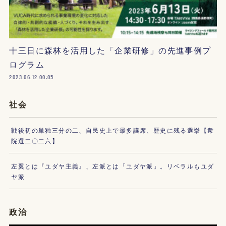
十三日に森林を活用した「企業研修」の先進事例プ
ログラム
2023.06.12 00:05
社会
戦後初の単独三分の二、自民史上で最多議席、歴史に残る選挙【衆
院選二〇二六】
左翼とは『ユダヤ主義』、左派とは「ユダヤ派」。リベラルもユダ
ヤ派
政治