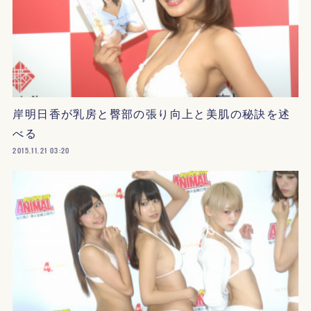
岸明日香が乳房と臀部の張り向上と美肌の秘訣を述
べる
2015.11.21 03:20