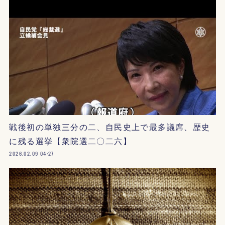
戦後初の単独三分の二、自民史上で最多議席、歴史
に残る選挙【衆院選二〇二六】
2026.02.09 04:27