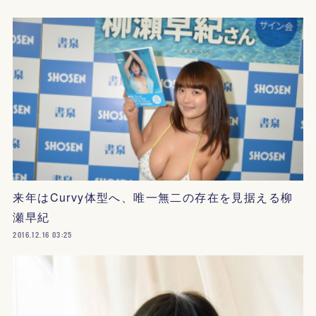
来年はCurvy体型へ、唯一無二の存在を見据える柳
瀬早紀
2016.12.16 03:25