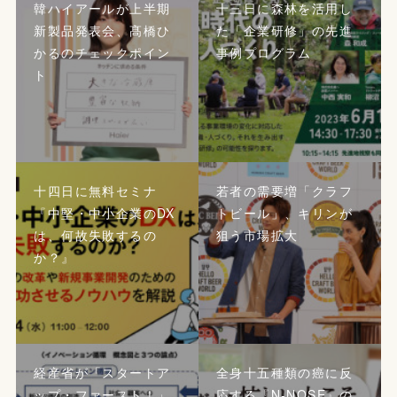
韓ハイアールが上半期
十三日に森林を活用し
新製品発表会、髙橋ひ
た「企業研修」の先進
かるのチェックポイン
事例プログラム
ト
十四日に無料セミナ
若者の需要増「クラフ
『中堅・中小企業のDX
トビール」、キリンが
は、何故失敗するの
狙う市場拡大
か？』
経産省が「スタートア
全身十五種類の癌に反
ップ・ファースト！」
応する『N-NOSE』の