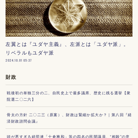
左翼とは『ユダヤ主義』、左派とは「ユダヤ派」。
リベラルもユダヤ派
2024.10.01 05:37
財政
戦後初の単独三分の二、自民史上で最多議席、歴史に残る選挙【衆
院選二〇二六】
骨太の方針 二〇二三（原案）、財政は緊縮か拡大か？｜第八回『経
済財政諮問会議』
頭が悪すぎる経団連「十倉雅和」等の四名の民間議員、“相殺”の意