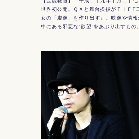
【芸能報道】 平成二十九年十月二十七
世界初公開。ＱＡと舞台挨拶がＴＩＦF
女の「虚像」を作り出す』。映像や情報
中にある邪悪な“欲望”をあぶり出すも