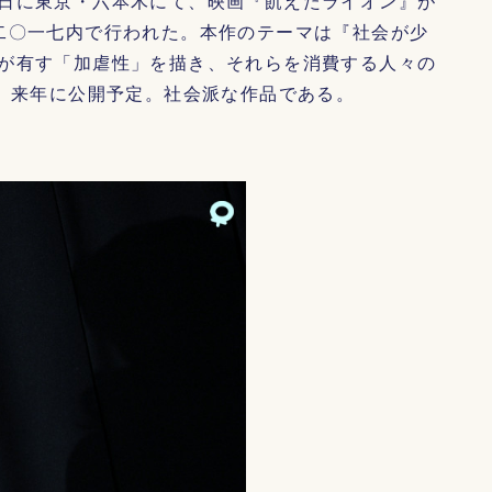
日に東京・六本木にて、映画『飢えたライオン』が
二〇一七内で行われた。本作のテーマは『社会が少
が有す「加虐性」を描き、それらを消費する人々の
の。来年に公開予定。社会派な作品である。