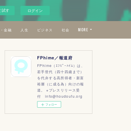
ぐ試す
ログイン
・金融
人生
ビジネス
社会
MORE
FPhime／報道府
FPhime（ｴﾌﾋﾟｰﾊｲﾑ）は、
若手世代（四十四歳まで）
を代弁する高所得者・新富
裕層（に成る為）向けの報
道。 ※プレスリリース受
付 info@houdoufu.org
フォロー