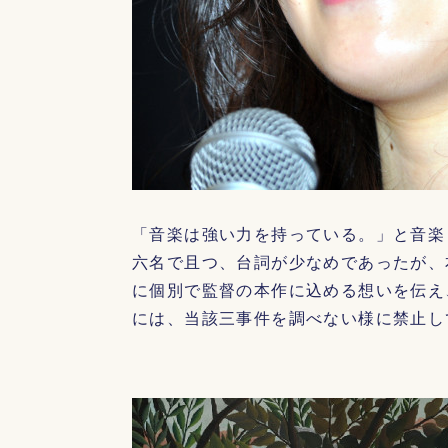
「音楽は強い力を持っている。」と音楽
六名で且つ、台詞が少なめであったが、
に個別で監督の本作に込める想いを伝え
には、当該三事件を調べない様に禁止し