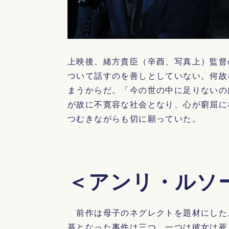
上映後、緒方貴臣（辛酉、写真上）監督
ついて話すのを善しとしていない。何故
まうからだ。「今の世の中に足りないの
が故に不寛容な社会となり、心が窮屈に
つむきながらも切に願っていた。
＜アンリ・ルソ
前作は母子のネグレクトを題材にした
基となった事件は三つ。一つは彼女は死