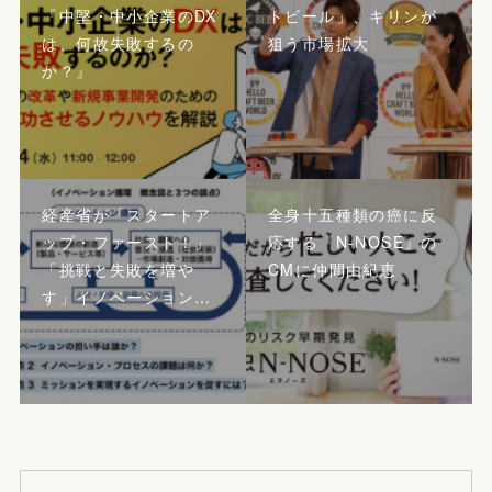
『中堅・中小企業のDX
トビール」、キリンが
は、何故失敗するの
狙う市場拡大
か？』
経産省が「スタートア
全身十五種類の癌に反
ップ・ファースト！」
応する『N-NOSE』の
「挑戦と失敗を増や
CMに仲間由紀恵
す」イノベーション…