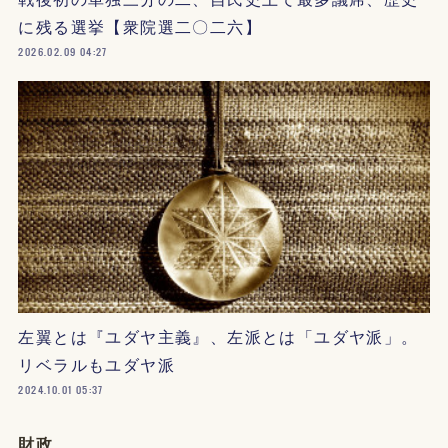
に残る選挙【衆院選二〇二六】
2026.02.09 04:27
左翼とは『ユダヤ主義』、左派とは「ユダヤ派」。
リベラルもユダヤ派
2024.10.01 05:37
財政