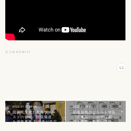
ビジネス
(
1311
)
2022.01.17 06:05
2022.01.16 03:10
国民民主党と都民ファー
全国屈指のエリート学区
ストの会の「合流報道」
『江東区』、小中（国
を伊藤孝恵 副代表が否定
語・算数・数学）で結…