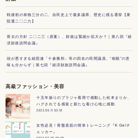
戦後初の単独三分の二、自民史上で最多議席、歴史に残る選挙【衆
院選二〇二六】
骨太の方針 二〇二三（原案）、財政は緊縮か拡大か？｜第八回『経
済財政諮問会議』
頭が悪すぎる経団連「十倉雅和」等の四名の民間議員、“相殺”の意
味も分からず｜第七回『経済財政諮問会議』
高級ファッション・美容
十五年振りのブラジャ着用で感動した松本まりか、
ハグされてる感覚と新たな着け心地に感動
2023.06.11 03:10
女性必見！骨盤底筋の簡単トレーニング『K Gelチ
ェッカー』
2023.06.05 00:05