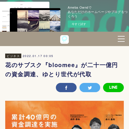
Ameba Owndで
あなただけのホームページやブログをつ
くろう
今すぐ試す
2022.01.17 00:05
ビジネス
花のサブスク『bloomee』が二十一億円
の資金調達、ゆとり世代が代取