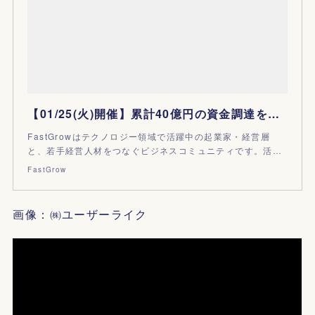
【01/25(火)開催】累計40億円の資金調達を実施！テクノロジーと仕組みで花き業界のアップデートを実現する、これまでと今後の事業戦略 | FastGrow
FastGrowはテクノロジー領域で活躍中の起業家・経営層
と、若手経営人材をつなぐビジネスコミュニティです。活…
FastGrow
画像：㈱ユーザーライク