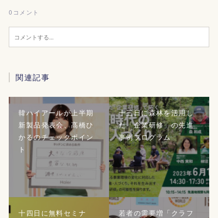
0
コメント
関連記事
韓ハイアールが上半期
十三日に森林を活用し
新製品発表会、髙橋ひ
た「企業研修」の先進
かるのチェックポイン
事例プログラム
ト
十四日に無料セミナ
若者の需要増「クラフ