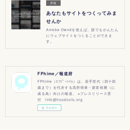
PR
あなたもサイトをつくってみま
せんか
Ameba Owndを使えば、誰でもかんたん
にウェブサイトをつくることができま
す。
FPhime／報道府
FPhime（ｴﾌﾋﾟｰﾊｲﾑ）は、若手世代（四十四
歳まで）を代弁する高所得者・新富裕層（に
成る為）向けの報道。 ※プレスリリース受
付 info@houdoufu.org
フォロー