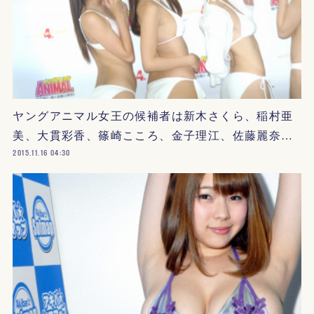
ヤングアニマル女王の候補者は新木さくら、稲村亜
美、大貫彩香、篠崎こころ、金子理江、佐藤麗奈…
2015.11.16 04:30