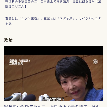
戦後初の単独三分の二、自民史上で最多議席、歴史に残る選挙【衆
院選二〇二六】
左翼とは『ユダヤ主義』、左派とは「ユダヤ派」。リベラルもユダ
ヤ派
政治
戦後初の単独三分の二、自民史上で最多議席、歴史