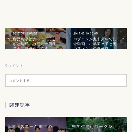
2017.09.11 00:05
2017.09.10 00:05
鹿児島県曽於市は「ふる
パブロンが九十周年で記
さと納税」の百六十四種
念動画、松嶋菜々子と阿
で十五億円を目指す
由葉さら紗の母子愛
0
コメント
関連記事
ディズニー百周年の
中学生向けワークショ