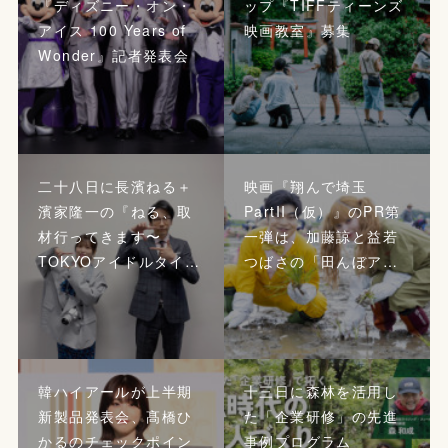
『ディズニー・オン・
ップ『TIFFティーンズ
アイス 100 Years of
映画教室』募集
Wonder』記者発表会
二十八日に長濱ねる＋
映画『翔んで埼玉
濱家隆一の『ねる、取
PartII（仮）』のPR第
材行ってきます〜
一弾は、加藤諒と益若
TOKYOアイドルタイ…
つばさの「田んぼア…
韓ハイアールが上半期
十三日に森林を活用し
新製品発表会、髙橋ひ
た「企業研修」の先進
かるのチェックポイン
事例プログラム