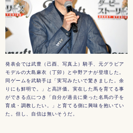
発表会では武豊（己酉、写真上）騎手、元グラビア
モデルの大島麻衣（丁卯）と中野アナが登壇した。
同ゲームを武騎手は「実写みたいで驚きました。余
りにも鮮明で。」と高評価。実在した馬を育てる事
ができる点につき「自分が過去に乗った名馬の子を
育成・調教したい。」と育てる側に興味を抱いてい
た。但し、自信は無いそうだ。