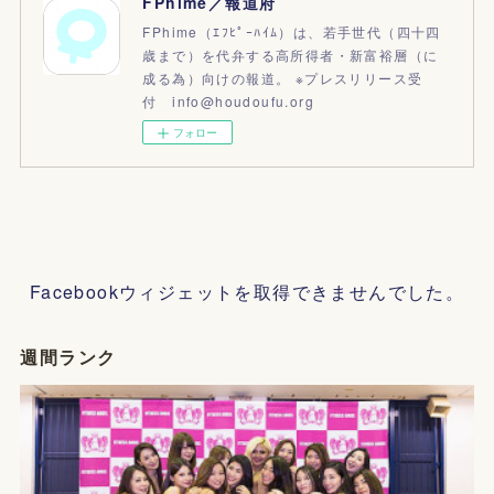
FPhime／報道府
FPhime（ｴﾌﾋﾟｰﾊｲﾑ）は、若手世代（四十四
歳まで）を代弁する高所得者・新富裕層（に
成る為）向けの報道。 ※プレスリリース受
付 info@houdoufu.org
フォロー
Facebookウィジェットを取得できませんでした。
週間ランク