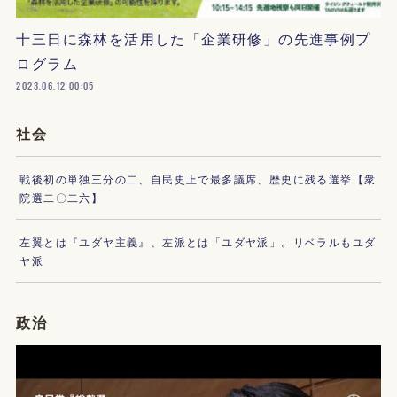
十三日に森林を活用した「企業研修」の先進事例プ
ログラム
2023.06.12 00:05
社会
戦後初の単独三分の二、自民史上で最多議席、歴史に残る選挙【衆
院選二〇二六】
左翼とは『ユダヤ主義』、左派とは「ユダヤ派」。リベラルもユダ
ヤ派
政治