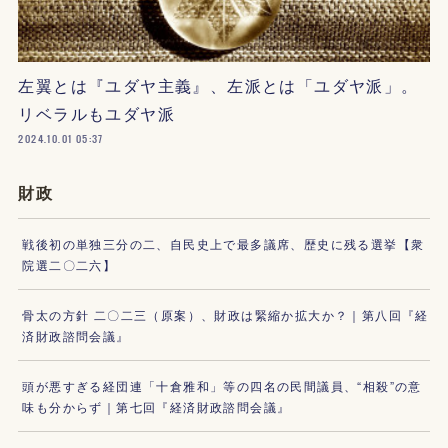
左翼とは『ユダヤ主義』、左派とは「ユダヤ派」。
リベラルもユダヤ派
2024.10.01 05:37
財政
戦後初の単独三分の二、自民史上で最多議席、歴史に残る選挙【衆
院選二〇二六】
骨太の方針 二〇二三（原案）、財政は緊縮か拡大か？｜第八回『経
済財政諮問会議』
頭が悪すぎる経団連「十倉雅和」等の四名の民間議員、“相殺”の意
味も分からず｜第七回『経済財政諮問会議』