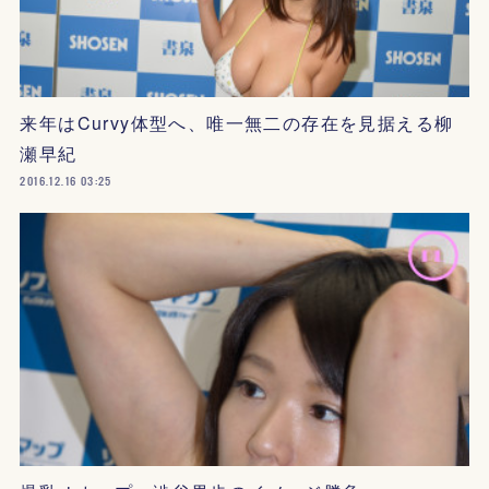
来年はCurvy体型へ、唯一無二の存在を見据える柳
瀬早紀
2016.12.16 03:25