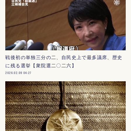
戦後初の単独三分の二、自民史上で最多議席、歴史
に残る選挙【衆院選二〇二六】
2026.02.09 04:27