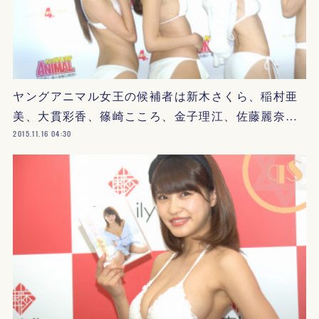
ヤングアニマル女王の候補者は新木さくら、稲村亜
美、大貫彩香、篠崎こころ、金子理江、佐藤麗奈…
2015.11.16 04:30