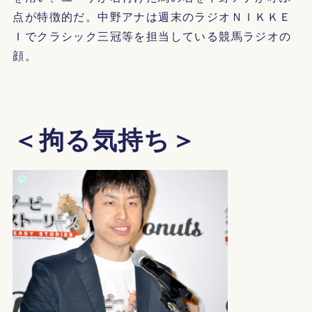
点が特徴的だ。中野アナは週末のラジオＮＩＫＫＥ
Ｉでクラシック三冠等を担当している競馬ラジオの
顔。
＜拘る気持ち＞