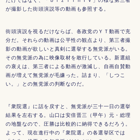
が撮影した街頭演説等の動画も参照する。
街頭演説を視るだけならば、各政党のＹＴ動画で充
分だ。それらの動画は公平性の観点より、第三者撮
影の動画が欲しいと真剣に選挙する無党派がいる。
その無党派の為に映像取材を敢行している。新選組
の衰えは、第三者による動画が激減し、自画自賛動
画が増えて無党派が毛嫌った。詰まり、「しつこ
い。」との無党派の判断なのだ。
『衆院選』に話を戻すと、無党派が三十一日の選挙
結果を左右する。山口は安倍晋三（甲午）元・総理
の地盤なので、圧勝は比較的に納得できるだろう。
よって、現在進行中の『衆院選』の各選挙区では