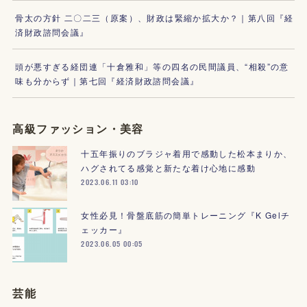
骨太の方針 二〇二三（原案）、財政は緊縮か拡大か？｜第八回『経
済財政諮問会議』
頭が悪すぎる経団連「十倉雅和」等の四名の民間議員、“相殺”の意
味も分からず｜第七回『経済財政諮問会議』
高級ファッション・美容
十五年振りのブラジャ着用で感動した松本まりか、
ハグされてる感覚と新たな着け心地に感動
2023.06.11 03:10
女性必見！骨盤底筋の簡単トレーニング『K Gelチ
ェッカー』
2023.06.05 00:05
芸能