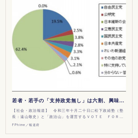
若者・若手の「支持政党無し」は六割、興味のある政策は？
【社会・政治報道】 令和三年十月二十日に松下政経塾（塾
長：遠山敬史）と「政治山」を運営するＶＯＴＥ ＦＯＲ…
FPhime／報道府