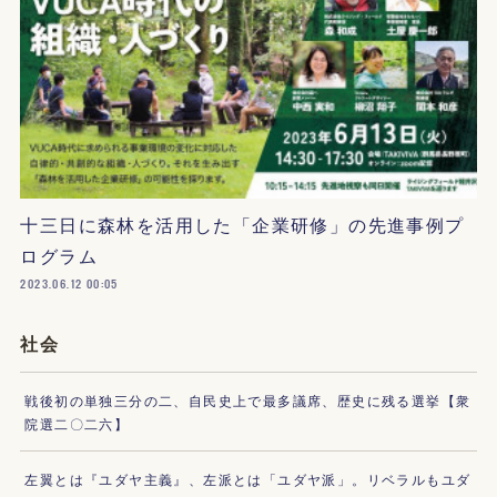
十三日に森林を活用した「企業研修」の先進事例プ
ログラム
2023.06.12 00:05
社会
戦後初の単独三分の二、自民史上で最多議席、歴史に残る選挙【衆
院選二〇二六】
左翼とは『ユダヤ主義』、左派とは「ユダヤ派」。リベラルもユダ