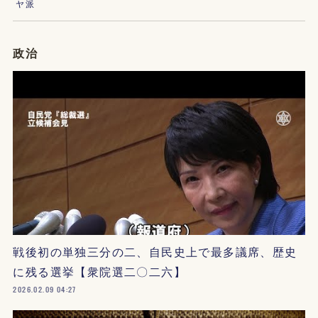
ヤ派
政治
戦後初の単独三分の二、自民史上で最多議席、歴史
に残る選挙【衆院選二〇二六】
2026.02.09 04:27