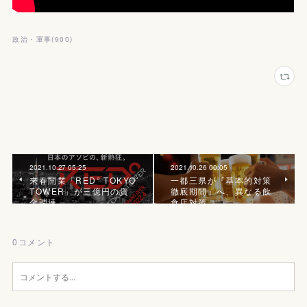
政治・軍事
(
900
)
2021.10.27 05:25
2021.10.26 00:05
来春開業「RED° TOKYO
一都三県が『基本的対策
TOWER」が三億円の資
徹底期間』へ、異なる飲
金調達
食店対策
0
コメント