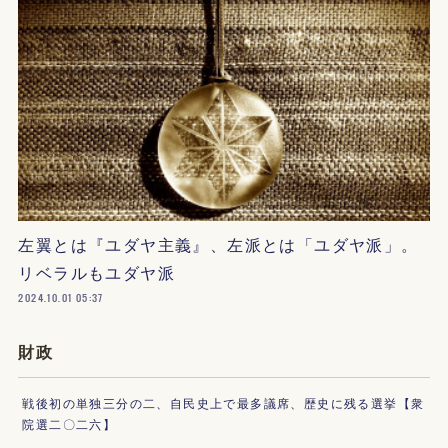
左翼とは『ユダヤ主義』、左派とは「ユダヤ派」。
リベラルもユダヤ派
2024.10.01 05:37
財政
戦後初の単独三分の二、自民史上で最多議席、歴史に残る選挙【衆
院選二〇二六】