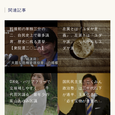
関連記事
戦後初の単独三分の
左翼とは『ユダヤ主
二、自民史上で最多議
義』、左派とは「ユダ
席、歴史に残る選挙
ヤ派」。リベラルもユ
【衆院選二〇二六】
ダヤ派
DX化・バリアフリーで
国民民主党「こくみん
立候補しやすく、「千
政治塾」は三十代以下
代田区議会」最年少の
が過半、玉木代表は
富山あゆみ区議
「必ず宝物が含まれ…