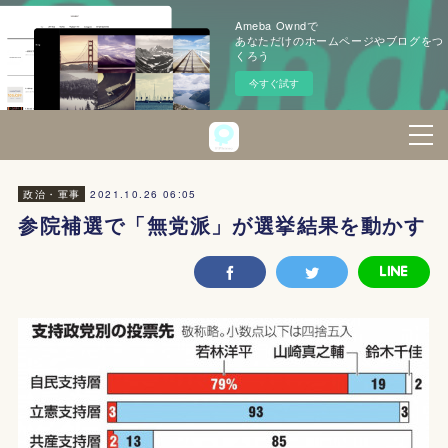
Ameba Owndで
あなただけのホームページやブログをつ
くろう
今すぐ試す
2021.10.26 06:05
政治・軍事
参院補選で「無党派」が選挙結果を動かす