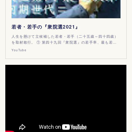
若者・若手の『衆院選2021』
人生を懸けて立候補した若者・若手（二十五歳～四十四歳）
を取材敢行。 ① 第四十九回『衆院選』の若手率、最も若…
YouTube