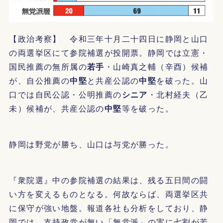
【政治考察】 令和三年十月二十四日に静岡と山口
の両選挙区にて参院補選が投開票。静岡では立憲・
国民推薦の無所属の
若手
・山崎真之輔（辛酉）候補
が、自公推薦の
中堅
と共産公認の
中堅
を破った。山
口では自民公認・公明推薦の
シニア
・北村経夫（乙
未）候補が、共産公認の
中堅
等を破った。
静岡は野党が勝ち、山口は与党が勝った。
『衆院選』中の参院補選の結果は、残る五日間の闘
い方を変えるものとなる。何故ならば、両選挙区共
に保守が強い地盤。報道各社も分析をしており、静
岡では、支持政党が無い「無党派」の実に七割が若