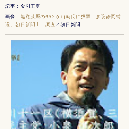
記事：金剛正臣
画像：
無党派層の69%が山崎氏に投票 参院静岡補
選、朝日新聞出口調査
／朝日新聞