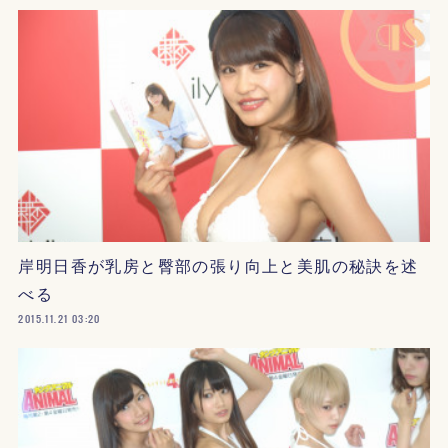
岸明日香が乳房と臀部の張り向上と美肌の秘訣を述
べる
2015.11.21 03:20