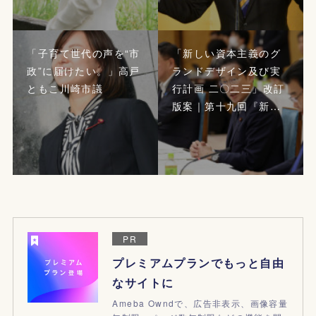
「子育て世代の声を“市
「新しい資本主義のグ
政”に届けたい。」高戸
ランドデザイン及び実
ともこ川崎市議
行計画 二〇二三」改訂
版案｜第十九回『新…
PR
プレミアムプランでもっと自由
なサイトに
Ameba Owndで、広告非表示、画像容量