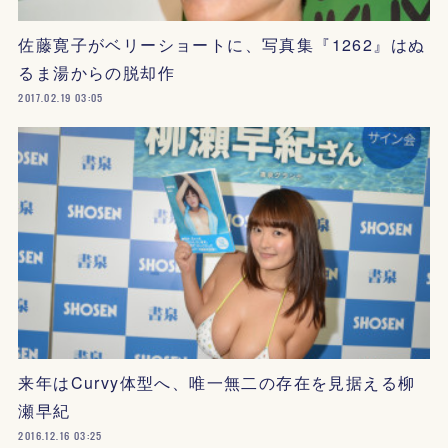
佐藤寛子がベリーショートに、写真集『1262』はぬ
るま湯からの脱却作
2017.02.19 03:05
来年はCurvy体型へ、唯一無二の存在を見据える柳
瀬早紀
2016.12.16 03:25