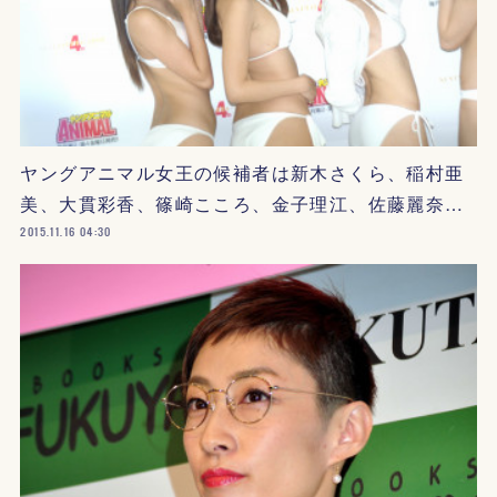
ヤングアニマル女王の候補者は新木さくら、稲村亜
美、大貫彩香、篠崎こころ、金子理江、佐藤麗奈…
2015.11.16 04:30