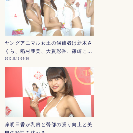
ヤングアニマル女王の候補者は新木さ
くら、稲村亜美、大貫彩香、篠崎こ…
2015.11.16 04:30
岸明日香が乳房と臀部の張り向上と美
肌の秘訣を述べる