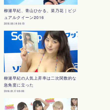
柳瀬早紀、青山ひかる、菜乃花｜ビジ
ュアルクイーン2016
2016.09.14 06:15
柳瀬早紀の人気上昇率は二次関数的な
急角度に立った
2016.01.17 09:00