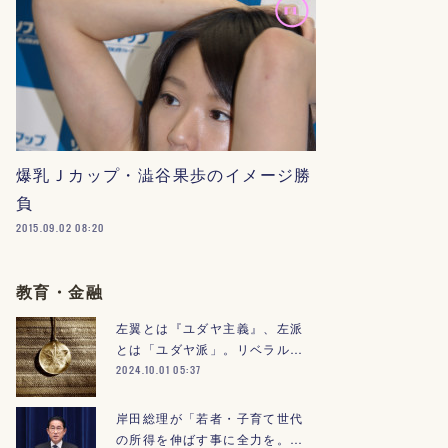
爆乳Ｊカップ・澁谷果歩のイメージ勝
負
2015.09.02 08:20
教育・金融
左翼とは『ユダヤ主義』、左派
とは「ユダヤ派」。リベラル…
2024.10.01 05:37
岸田総理が「若者・子育て世代
の所得を伸ばす事に全力を。…