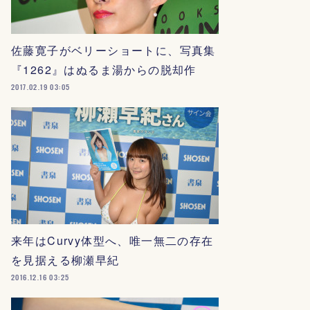
佐藤寛子がベリーショートに、写真集
『1262』はぬるま湯からの脱却作
2017.02.19 03:05
来年はCurvy体型へ、唯一無二の存在
を見据える柳瀬早紀
2016.12.16 03:25