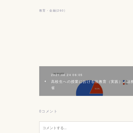
教育・金融
(
260
)
2021.08.24 06:05
高校生への授業における法教育（実践）／法
省
0
コメント