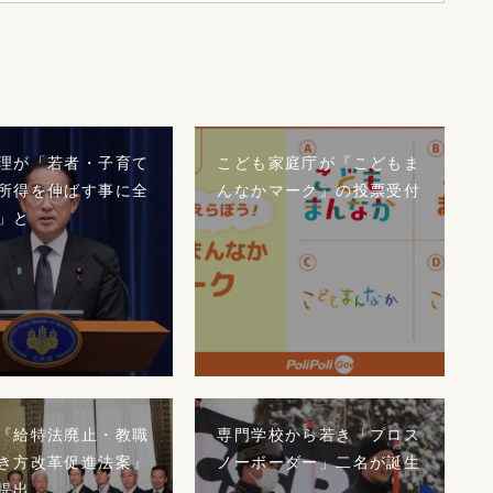
理が「若者・子育て
こども家庭庁が『こどもま
所得を伸ばす事に全
んなかマーク』の投票受付
」と
『給特法廃止・教職
専門学校から若き「プロス
き方改革促進法案』
ノーボーダー」二名が誕生
提出