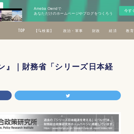
Ameba Owndで
今す
あなただけのホームページやブログをつくろう
TOP
【🔍検索】
政治・軍事
財政
経済
教育
ン』｜財務省「シリーズ日本経