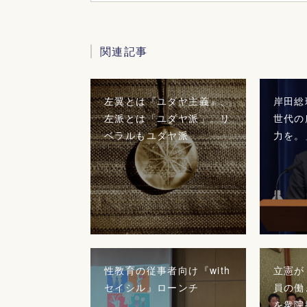
関連記事
左翼とは『ユダヤ主義』、
岸田総
左派とは「ユダヤ派」。リ
世代の
ベラルもユダヤ派
力を。
性教育の従事者向け『with
立憲が
セイシル』ローンチ
員の働
を衆院