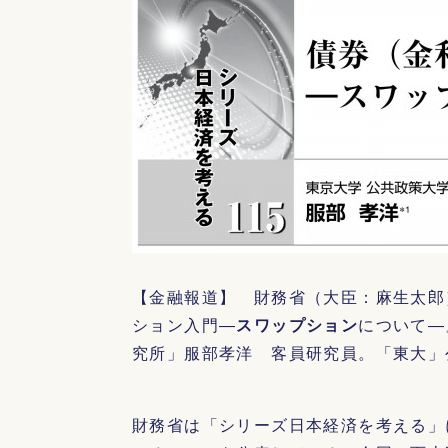
【金融報道】 財務省（大臣：麻生太郎
ション入門―
スワップション
について―
究所」服部孝洋 客員研究員。「東大」
財務省は「シリーズ日本経済を考える」