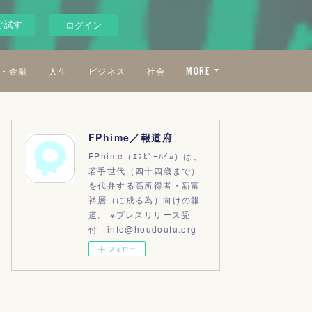
ぐ試す
ログイン
・金融
人生
ビジネス
社会
MORE
FPhime／報道府
FPhime（ｴﾌﾋﾟｰﾊｲﾑ）は、
若手世代（四十四歳まで）
を代弁する高所得者・新富
裕層（に成る為）向けの報
道。 ※プレスリリース受
付 info@houdoufu.org
フォロー