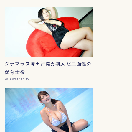
グラマラス塚田詩織が挑んだ二面性の
保育士役
2017.03.17 05:15