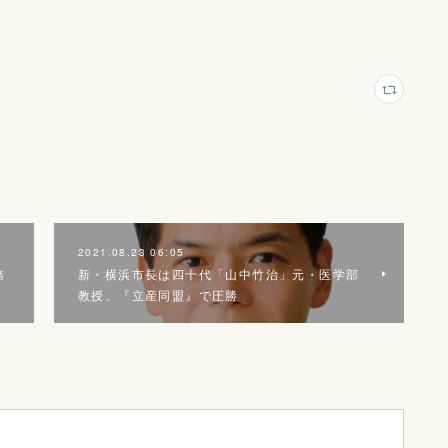
2021.08.23 06:05
務
新・横浜市長は四十代「山中竹治」元・医学部
教授、『立産同盟』で圧勝