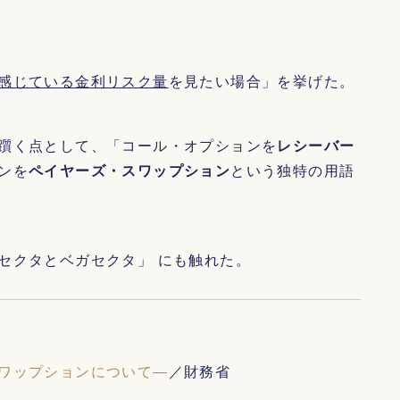
感じている金利リスク量
を見たい場合」を挙げた。
躓く点として、「コール・オプションを
レシーバー
ンを
ペイヤーズ・スワップション
という独特の用語
セクタとベガセクタ」 にも触れた。
ワップションについて―
／財務省