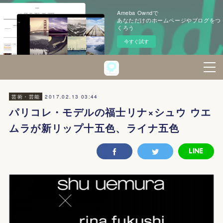
Ameba Owndで
あなただけのホームページやブログをつ
くろう
今すぐ試す
2017.02.13 03:44
芸術・芸能
パリコレ・モデルの福士リナ×シュウ ウエ
ムラが新リップ十五色、ライナ五色