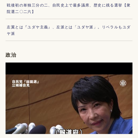
戦後初の単独三分の二、自民史上で最多議席、歴史に残る選挙【衆
院選二〇二六】
左翼とは『ユダヤ主義』、左派とは「ユダヤ派」。リベラルもユダ
ヤ派
政治