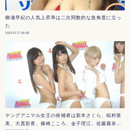
柳瀬早紀の人気上昇率は二次関数的な急角度に立っ
た
2016.01.17 09:00
ヤングアニマル女王の候補者は新木さくら、稲村亜
美、大貫彩香、篠崎こころ、金子理江、佐藤麗奈…