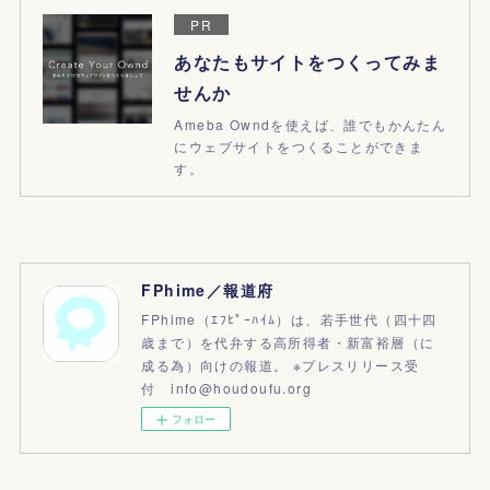
PR
あなたもサイトをつくってみま
せんか
Ameba Owndを使えば、誰でもかんたん
にウェブサイトをつくることができま
す。
FPhime／報道府
FPhime（ｴﾌﾋﾟｰﾊｲﾑ）は、若手世代（四十四
歳まで）を代弁する高所得者・新富裕層（に
成る為）向けの報道。 ※プレスリリース受
付 info@houdoufu.org
フォロー