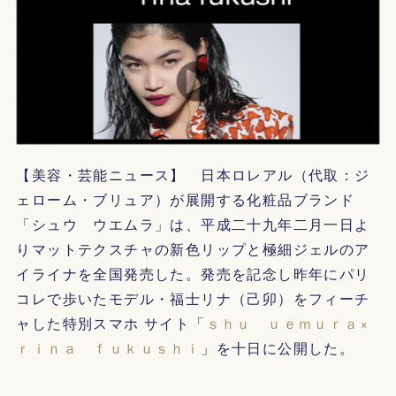
【美容・芸能ニュース】 日本ロレアル（代取：ジ
ェローム・ブリュア）が展開する化粧品ブランド
「シュウ ウエムラ」は、平成二十九年二月一日よ
りマットテクスチャの新色リップと極細ジェルのア
イライナを全国発売した。発売を記念し昨年にパリ
コレで歩いたモデル・福士リナ（己卯）をフィーチ
ャした特別スマホ サイト「
ｓｈｕ ｕｅｍｕｒａ×
ｒｉｎａ ｆｕｋｕｓｈｉ
」を十日に公開した。