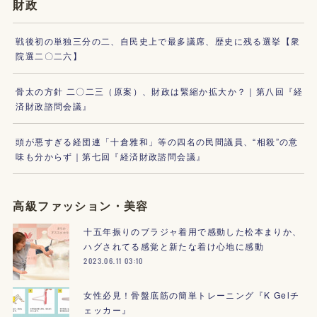
財政
戦後初の単独三分の二、自民史上で最多議席、歴史に残る選挙【衆
院選二〇二六】
骨太の方針 二〇二三（原案）、財政は緊縮か拡大か？｜第八回『経
済財政諮問会議』
頭が悪すぎる経団連「十倉雅和」等の四名の民間議員、“相殺”の意
味も分からず｜第七回『経済財政諮問会議』
高級ファッション・美容
十五年振りのブラジャ着用で感動した松本まりか、
ハグされてる感覚と新たな着け心地に感動
2023.06.11 03:10
女性必見！骨盤底筋の簡単トレーニング『K Gelチ
ェッカー』