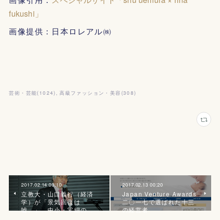
fukushi」
画像提供：日本ロレアル㈱
芸術・芸能
(
1024
)
高級ファッション・美容
(
308
)
2017.02.14 00:10
2017.02.13 00:20
立教大・山口義行（経済
Japan Venture Awards
学）が「景気回復は
二〇一七で選ばれた十三
嘘。」、中小・零細の…
の経営者