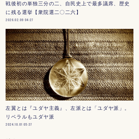
戦後初の単独三分の二、自民史上で最多議席、歴史
に残る選挙【衆院選二〇二六】
2026.02.09 04:27
左翼とは『ユダヤ主義』、左派とは「ユダヤ派」。
リベラルもユダヤ派
2024.10.01 05:37