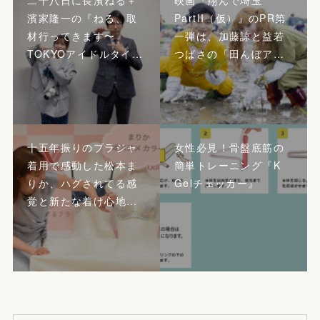
二十八日に長濱ねる＋
映画『翔んで埼玉
濱家隆一の『ねる、取
PartII（仮）』のPR第
材行ってきます〜
一弾は、加藤諒と益若
TOKYOアイドルタイ…
つばさの「田んぼア…
十五年振りのブラジャ
女性必見！骨盤底筋の
着用で感動した松本ま
簡単トレーニング『K
りか、ハグされてる感
Gelチェッカー』
覚と新たな着け心地…