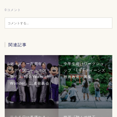
0
コメント
関連記事
ディズニー百周年の
中学生向けワークショ
『ディズニー・オン・
ップ『TIFFティーンズ
アイス 100 Years of
映画教室』募集
Wonder』記者発表会