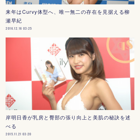
来年はCurvy体型へ、唯一無二の存在を見据える柳
瀬早紀
2016.12.16 03:25
岸明日香が乳房と臀部の張り向上と美肌の秘訣を述
べる
2015.11.21 03:20