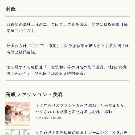
財政
戦後初の単独三分の二、自民史上で最多議席、歴史に残る選挙【衆
院選二〇二六】
骨太の方針 二〇二三（原案）、財政は緊縮か拡大か？｜第八回『経
済財政諮問会議』
頭が悪すぎる経団連「十倉雅和」等の四名の民間議員、“相殺”の意
味も分からず｜第七回『経済財政諮問会議』
高級ファッション・美容
十五年振りのブラジャ着用で感動した松本まりか、
ハグされてる感覚と新たな着け心地に感動
2023.06.11 03:10
女性必見！骨盤底筋の簡単トレーニング『K Gelチ