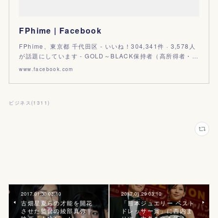
FPhime | Facebook
FPhime、東京都 千代田区 - いいね！304,341件 · 3,578人
が話題にしています - GOLD～BLACK保持者（高所得者・…
www.facebook.com
ビジネス
(
1311
)
2017.01.30 03:10
2017.01.29 03:10
古畑星夏らの才能を開花
「日本ジュエリー ベスト
させた監督の綾部真弥｜
ドレッサー賞」に西内ま