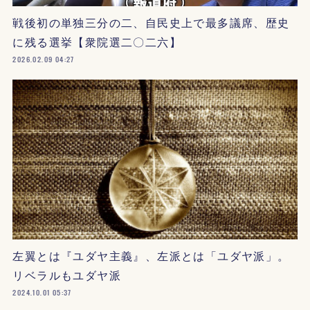
戦後初の単独三分の二、自民史上で最多議席、歴史
に残る選挙【衆院選二〇二六】
2026.02.09 04:27
左翼とは『ユダヤ主義』、左派とは「ユダヤ派」。
リベラルもユダヤ派
2024.10.01 05:37