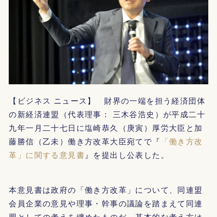
【ビジネス ニュース】 財界の一端を担う経済団体
の新経済連盟（代表理事： 三木谷浩史）が平成二十
九年一月二十七日に塩崎恭久（庚寅）厚労大臣と加
藤勝信（乙未）働き方改革大臣宛てで『
「働き方改
革」に関する意見書
』を提出し公表した。
本意見書は政府の「働き方改革」について、同連盟
会員企業の意見や理事・幹事の議論を踏まえて同連
盟としての考えを纏めたものだ。基本的な考え方は