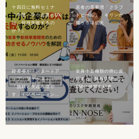
十四日に無料セミナ
若者の需要増「クラフ
『中堅・中小企業のDX
トビール」、キリンが
は、何故失敗するの
狙う市場拡大
か？』
経産省が「スタートア
全身十五種類の癌に反
ップ・ファースト！」
応する『N-NOSE』の
「挑戦と失敗を増や
CMに仲間由紀恵
す」イノベーション…