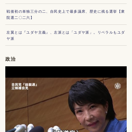
戦後初の単独三分の二、自民史上で最多議席、歴史に残る選挙【衆
院選二〇二六】
左翼とは『ユダヤ主義』、左派とは「ユダヤ派」。リベラルもユダ
ヤ派
政治