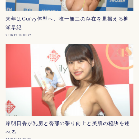
来年はCurvy体型へ、唯一無二の存在を見据える柳
瀬早紀
2016.12.16 03:25
岸明日香が乳房と臀部の張り向上と美肌の秘訣を述
べる