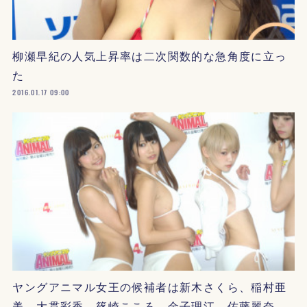
柳瀬早紀の人気上昇率は二次関数的な急角度に立っ
た
2016.01.17 09:00
ヤングアニマル女王の候補者は新木さくら、稲村亜
美、大貫彩香、篠崎こころ、金子理江、佐藤麗奈…