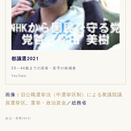
都議選2021
25～44歳までの若者・若手の候補者
YouTube
画像：
旧公職選挙法（中選挙区制）による衆議院議
員選挙区
、
選挙・政治資金
／総務省
政治・軍事
(
900
)