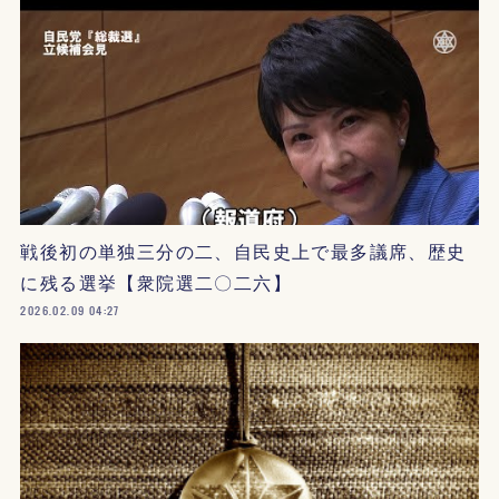
戦後初の単独三分の二、自民史上で最多議席、歴史
に残る選挙【衆院選二〇二六】
2026.02.09 04:27