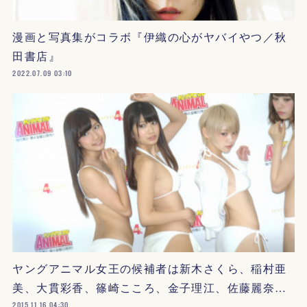
漫画と写真集がコラボ『伊織の心がヤバイやつ／秋
田書店』
2022.07.09 03:10
ヤングアニマル女王の候補者は新木さくら、稲村亜
美、大貫彩香、篠崎こころ、金子理江、佐藤麗奈…
2015.11.16 04:30