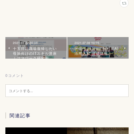
2021.07.07 00:05
2021.07.06 00:05
十五日に職場復帰したい
ドコモgaccoに無料『AI
母親向けのITスキル講座
活用人材 育成講座』
｜ママワーク研究所
0
コメント
関連記事