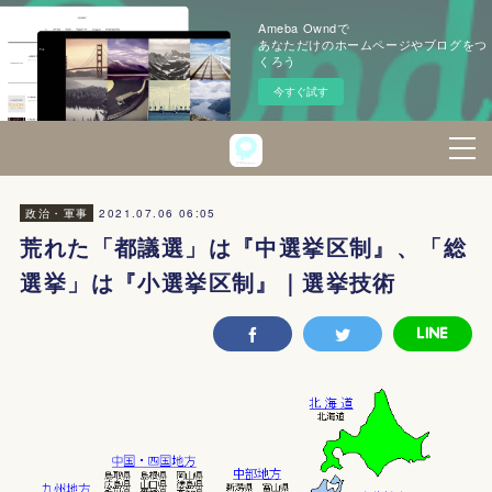
Ameba Owndで
あなただけのホームページやブログをつ
くろう
今すぐ試す
2021.07.06 06:05
政治・軍事
荒れた「都議選」は『中選挙区制』、「総
選挙」は『小選挙区制』｜選挙技術