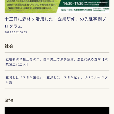
十三日に森林を活用した「企業研修」の先進事例プ
ログラム
2023.06.12 00:05
社会
戦後初の単独三分の二、自民史上で最多議席、歴史に残る選挙【衆
院選二〇二六】
左翼とは『ユダヤ主義』、左派とは「ユダヤ派」。リベラルもユダ
ヤ派
政治