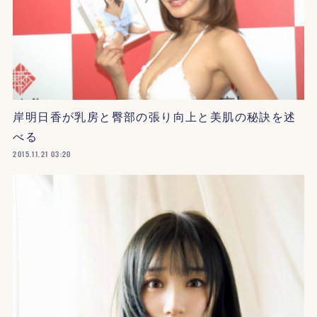
岸明日香が乳房と臀部の張り向上と美肌の秘訣を述
べる
2015.11.21 03:20