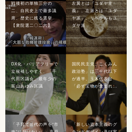
戦後初の単独三分の
左翼とは『ユダヤ主
二、自民史上で最多議
義』、左派とは「ユダ
席、歴史に残る選挙
ヤ派」。リベラルもユ
【衆院選二〇二六】
ダヤ派
DX化・バリアフリーで
国民民主党「こくみん
立候補しやすく、「千
政治塾」は三十代以下
代田区議会」最年少の
が過半、玉木代表は
富山あゆみ区議
「必ず宝物が含まれ…
「子育て世代の声を“市
「新しい資本主義のグ
政”に届けたい。」高戸
ランドデザイン及び実