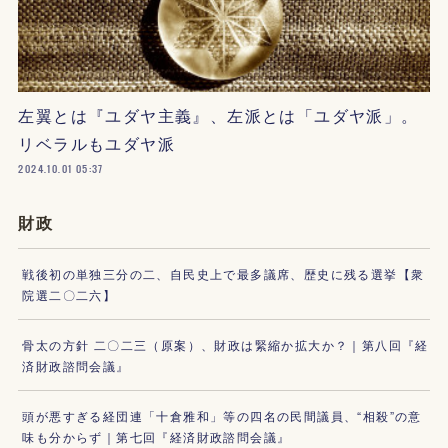
左翼とは『ユダヤ主義』、左派とは「ユダヤ派」。
リベラルもユダヤ派
2024.10.01 05:37
財政
戦後初の単独三分の二、自民史上で最多議席、歴史に残る選挙【衆
院選二〇二六】
骨太の方針 二〇二三（原案）、財政は緊縮か拡大か？｜第八回『経
済財政諮問会議』
頭が悪すぎる経団連「十倉雅和」等の四名の民間議員、“相殺”の意
味も分からず｜第七回『経済財政諮問会議』