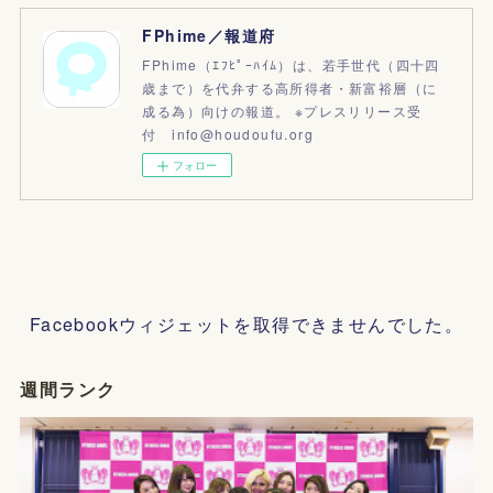
FPhime／報道府
FPhime（ｴﾌﾋﾟｰﾊｲﾑ）は、若手世代（四十四
歳まで）を代弁する高所得者・新富裕層（に
成る為）向けの報道。 ※プレスリリース受
付 info@houdoufu.org
フォロー
Facebookウィジェットを取得できませんでした。
週間ランク