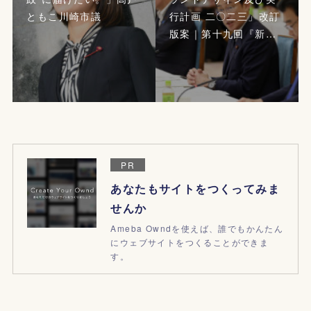
ともこ川崎市議
行計画 二〇二三」改訂
版案｜第十九回『新…
PR
あなたもサイトをつくってみま
せんか
Ameba Owndを使えば、誰でもかんたん
にウェブサイトをつくることができま
す。