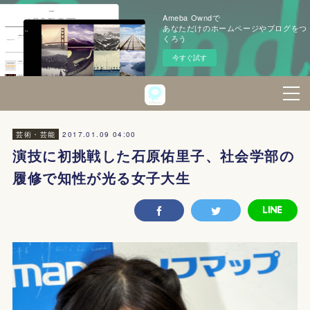
Ameba Owndで
あなただけのホームページやブログをつ
くろう
今すぐ試す
2017.01.09 04:00
芸術・芸能
演技に初挑戦した石原佑里子、社会学部の
履修で知性が光る女子大生