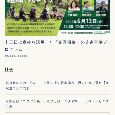
十三日に森林を活用した「企業研修」の先進事例プ
ログラム
2023.06.12 00:05
社会
戦後初の単独三分の二、自民史上で最多議席、歴史に残る選挙【衆
院選二〇二六】
左翼とは『ユダヤ主義』、左派とは「ユダヤ派」。リベラルもユダ
ヤ派