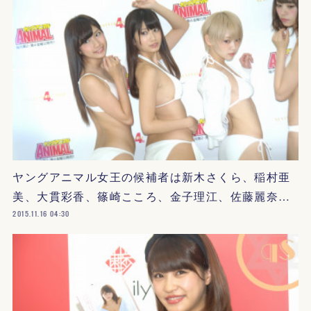
ヤングアニマル女王の候補者は新木さくら、稲村亜
美、大貫彩香、篠崎こころ、金子理江、佐藤麗奈…
2015.11.16 04:30