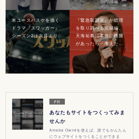
米ユースバスケを描く
『緊急取調室』が総理
ドラマ『スワッガー』
を取り調べる完結編、
シーズン2は六月より
天海祐希に本当に権限
があったら「考えた…
PR
あなたもサイトをつくってみま
せんか
Ameba Owndを使えば、誰でもかんたん
にウェブサイトをつくることができま