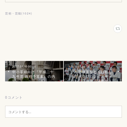
芸術・芸能
(
1024
)
2017.01.10 00:00
2017.01.09 00:00
中小零細向け『平成二十
プロ野球選手とも対戦し
九年度 政府予算案』の内
た『パワプロフェスティ
容
バル二〇一六 決勝大…
0
コメント