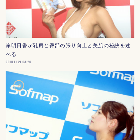
岸明日香が乳房と臀部の張り向上と美肌の秘訣を述
べる
2015.11.21 03:20