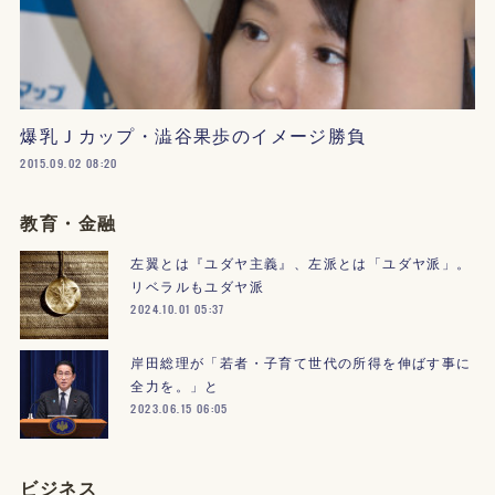
爆乳Ｊカップ・澁谷果歩のイメージ勝負
2015.09.02 08:20
教育・金融
左翼とは『ユダヤ主義』、左派とは「ユダヤ派」。
リベラルもユダヤ派
2024.10.01 05:37
岸田総理が「若者・子育て世代の所得を伸ばす事に
全力を。」と
2023.06.15 06:05
ビジネス