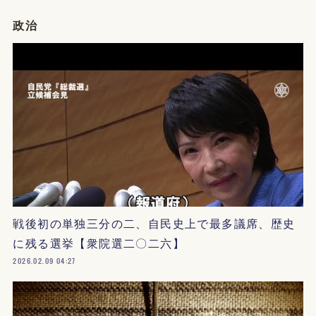
政治
戦後初の単独三分の二、自民史上で最多議席、歴史
に残る選挙【衆院選二〇二六】
2026.02.09 04:27