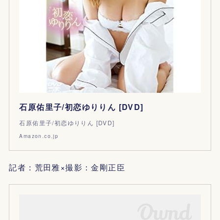
石原佑里子/初恋ゆりりん [DVD]
石原佑里子/初恋ゆりりん [DVD]
Amazon.co.jp
記者：荒田雅×撮影：金剛正臣