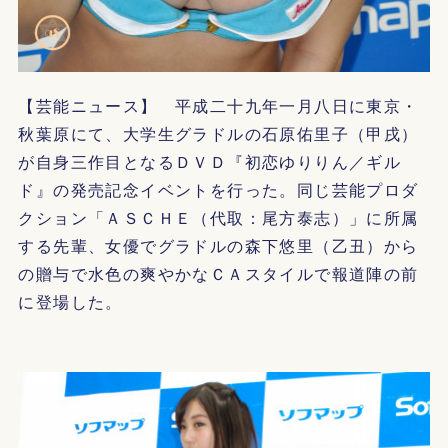
【芸能ニュース】 平成二十九年一月八日に東京・
秋葉原にて、大学生グラドルの石原佑里子（甲戌）
が自身三作目となるＤＶＤ『初恋ゆりりん／ギル
ド』の発売記念イベントを行った。同じ芸能プロダ
クション「ＡＳＣＨＥ（代取：尾方泰志）」に所属
する先輩、女優でグラドルの森下悠里（乙丑）から
の贈与で水色の爽やかなＣＡスタイルで報道陣の前
に登場した。