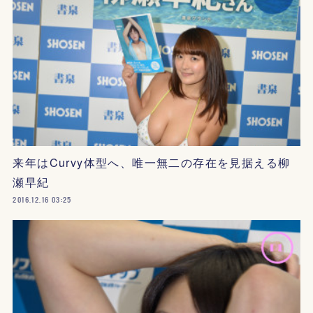
来年はCurvy体型へ、唯一無二の存在を見据える柳
瀬早紀
2016.12.16 03:25