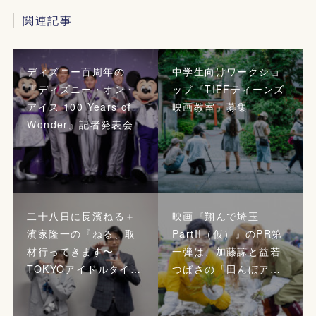
関連記事
ディズニー百周年の
中学生向けワークショ
『ディズニー・オン・
ップ『TIFFティーンズ
アイス 100 Years of
映画教室』募集
Wonder』記者発表会
二十八日に長濱ねる＋
映画『翔んで埼玉
濱家隆一の『ねる、取
PartII（仮）』のPR第
材行ってきます〜
一弾は、加藤諒と益若
TOKYOアイドルタイ…
つばさの「田んぼア…