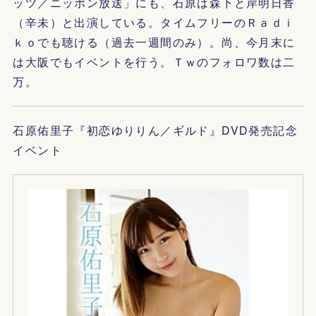
ッツ／ニッポン放送」にも、石原は森下と岸明日香
（辛未）と出演している。タイムフリーのＲａｄｉ
ｋｏでも聴ける（過去一週間のみ）。尚、今月末に
は大阪でもイベントを行う。Ｔｗのフォロワ数は二
万。
石原佑里子『初恋ゆりりん／ギルド』DVD発売記念
イベント