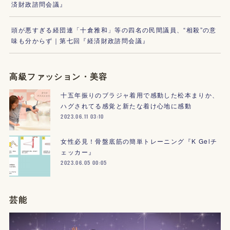
済財政諮問会議』
頭が悪すぎる経団連「十倉雅和」等の四名の民間議員、“相殺”の意
味も分からず｜第七回『経済財政諮問会議』
高級ファッション・美容
十五年振りのブラジャ着用で感動した松本まりか、
ハグされてる感覚と新たな着け心地に感動
2023.06.11 03:10
女性必見！骨盤底筋の簡単トレーニング『K Gelチ
ェッカー』
2023.06.05 00:05
芸能