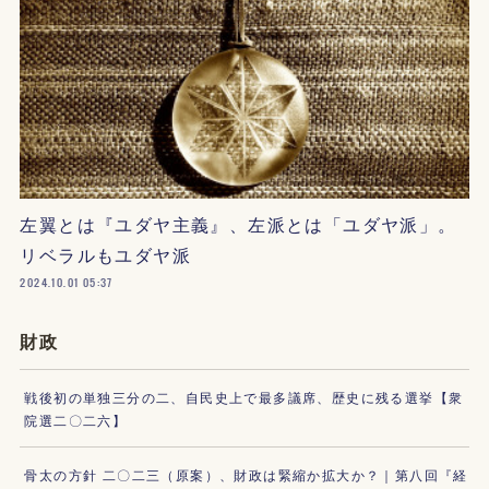
左翼とは『ユダヤ主義』、左派とは「ユダヤ派」。
リベラルもユダヤ派
2024.10.01 05:37
財政
戦後初の単独三分の二、自民史上で最多議席、歴史に残る選挙【衆
院選二〇二六】
骨太の方針 二〇二三（原案）、財政は緊縮か拡大か？｜第八回『経