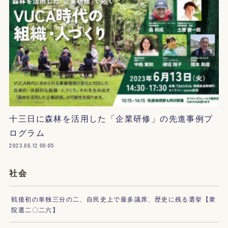
十三日に森林を活用した「企業研修」の先進事例プ
ログラム
2023.06.12 00:05
社会
戦後初の単独三分の二、自民史上で最多議席、歴史に残る選挙【衆
院選二〇二六】