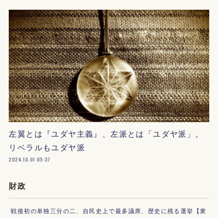
左翼とは『ユダヤ主義』、左派とは「ユダヤ派」。
リベラルもユダヤ派
2024.10.01 05:37
財政
戦後初の単独三分の二、自民史上で最多議席、歴史に残る選挙【衆