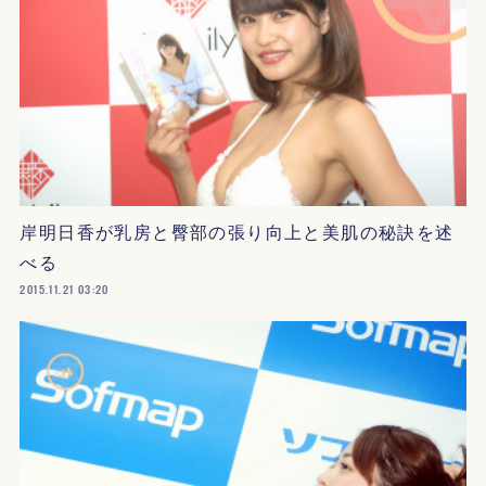
岸明日香が乳房と臀部の張り向上と美肌の秘訣を述
べる
2015.11.21 03:20