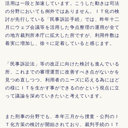
活用は一段と加速しています。こうした動きは司法
の分野においても例外ではありません。ＩＴ化の検
討が先行している「民事訴訟手続」では、昨年十二
月にウェブ会議等を活用した争点整理の運用が全て
の地方裁判所本庁に拡大した所ですが、利用件数は
着実に増加し、徐々に定着していると感じます。
「民事訴訟法」等の改正に向けた検討も進んでいる
所、これまでの審理運営に改善すべき点がないかを
見つめ直しつつ、利用者のニーズに応える為にはど
の様にＩＴを生かす事ができるのかという視点に立
って議論を深めていきたいと考えています。
また刑事の分野でも、本年三月から捜査・公判のＩ
Ｔ化方策の検討が開始されており、裁判手続のＩＴ