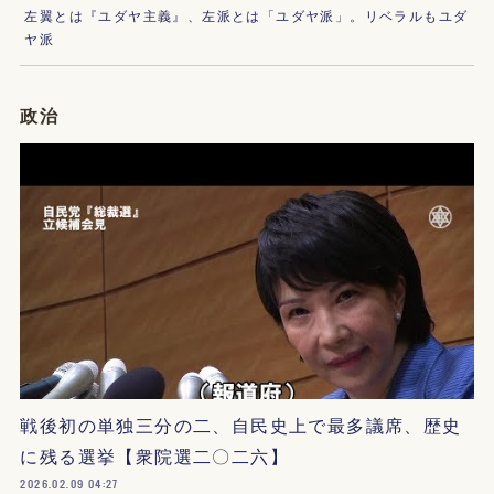
左翼とは『ユダヤ主義』、左派とは「ユダヤ派」。リベラルもユダ
ヤ派
政治
戦後初の単独三分の二、自民史上で最多議席、歴史
に残る選挙【衆院選二〇二六】
2026.02.09 04:27