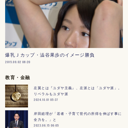
爆乳Ｊカップ・澁谷果歩のイメージ勝負
2015.09.02 08:20
教育・金融
左翼とは『ユダヤ主義』、左派とは「ユダヤ派」。
リベラルもユダヤ派
2024.10.01 05:37
岸田総理が「若者・子育て世代の所得を伸ばす事に
全力を。」と
2023.06.15 06:05