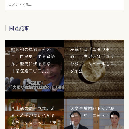
関連記事
戦後初の単独三分の
左翼とは『ユダヤ主
二、自民史上で最多議
義』、左派とは「ユダ
席、歴史に残る選挙
ヤ派」。リベラルもユ
【衆院選二〇二六】
ダヤ派
八十歳の房子ママ、若
天皇皇后両陛下がご結
者・若手が集い始める
婚三十年、国民へも感
カラオケスナック 「東
謝