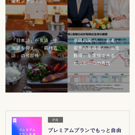
陽町ファジィ」
『日本語』が英語・中
岸田内閣へ。「若者・
国語を抑え、「覇権言
若手の所得増」「出生
語」の可能性
数増」を実現できる、
たった一つの方法
PR
プレミアムプランでもっと自由