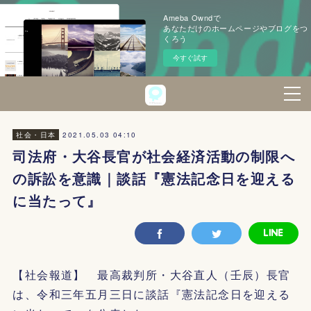
Ameba Owndで
あなただけのホームページやブログをつ
くろう
今すぐ試す
2021.05.03 04:10
社会・日本
司法府・大谷長官が社会経済活動の制限へ
の訴訟を意識｜談話『憲法記念日を迎える
に当たって』
【社会報道】 最高裁判所・大谷直人（壬辰）長官
は、令和三年五月三日に談話『憲法記念日を迎える