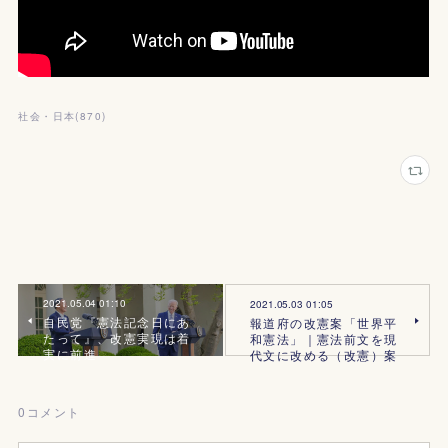
社会・日本
(
870
)
2021.05.04 01:10
2021.05.03 01:05
自民党『憲法記念日にあ
報道府の改憲案「世界平
たって』、改憲実現は着
和憲法」｜憲法前文を現
実に前進
代文に改める（改憲）案
0
コメント