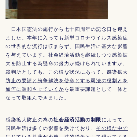
日本国憲法の施行から七十四周年の記念日を迎え
ました。本年に入っても新型コロナウイルス感染症
の世界的な流行は収まらず、国民生活に甚大な影響
を与えています。社会経済活動を継続しつつ感染拡
大を防止する為懸命の努力が続けられていますが、
裁判所としても、この様な状況にあって、
感染拡大
防止の要請と紛争解決を使命とする司法の役割とを
如何に調和させていくか
を最重要課題として一体と
なって取組んできました。
感染拡大防止の為の
社会経済活動の制限
によって、
国民生活は多くの影響を受けており、
その様な中で
生じている葛藤が今後、法的紛争として現れてくる