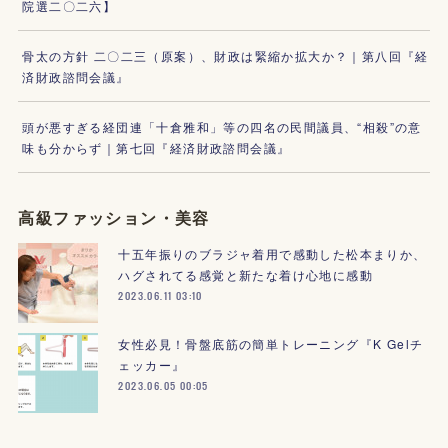
院選二〇二六】
骨太の方針 二〇二三（原案）、財政は緊縮か拡大か？｜第八回『経
済財政諮問会議』
頭が悪すぎる経団連「十倉雅和」等の四名の民間議員、“相殺”の意
味も分からず｜第七回『経済財政諮問会議』
高級ファッション・美容
十五年振りのブラジャ着用で感動した松本まりか、
ハグされてる感覚と新たな着け心地に感動
2023.06.11 03:10
女性必見！骨盤底筋の簡単トレーニング『K Gelチ
ェッカー』
2023.06.05 00:05