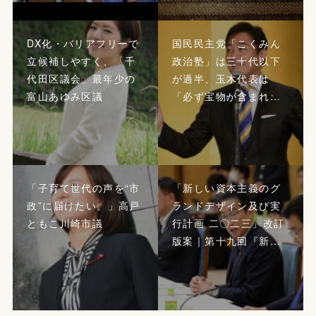
DX化・バリアフリーで
国民民主党「こくみん
立候補しやすく、「千
政治塾」は三十代以下
代田区議会」最年少の
が過半、玉木代表は
富山あゆみ区議
「必ず宝物が含まれ…
「子育て世代の声を“市
「新しい資本主義のグ
政”に届けたい。」高戸
ランドデザイン及び実
ともこ川崎市議
行計画 二〇二三」改訂
版案｜第十九回『新…