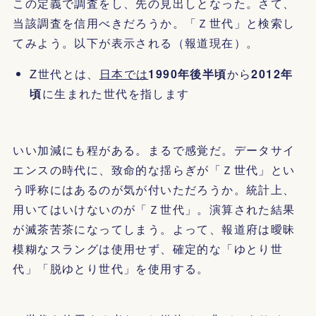
この定義で調査をし、先の見出しとなった。さて、
当該調査を信用べきだろうか。「Ｚ世代」と検索し
てみよう。以下が表示される（報道現在）。
Z世代とは、
日本では
1990年後半頃
から
2012年
頃
に生まれた世代を指します
いい加減にも程がある。まるで感覚だ。データサイ
エンスの時代に、致命的な揺らぎが「Ｚ世代」とい
う呼称にはあるのが気が付いただろうか。統計上、
用いてはいけないのが「Ｚ世代」。演算された結果
が滅茶苦茶になってしまう。よって、報道府は曖昧
模糊なスラングは使用せず、確定的な「ゆとり世
代」「脱ゆとり世代」を使用する。