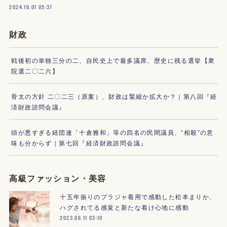
2024.10.01 05:37
財政
戦後初の単独三分の二、自民史上で最多議席、歴史に残る選挙【衆
院選二〇二六】
骨太の方針 二〇二三（原案）、財政は緊縮か拡大か？｜第八回『経
済財政諮問会議』
頭が悪すぎる経団連「十倉雅和」等の四名の民間議員、“相殺”の意
味も分からず｜第七回『経済財政諮問会議』
高級ファッション・美容
十五年振りのブラジャ着用で感動した松本まりか、
ハグされてる感覚と新たな着け心地に感動
2023.06.11 03:10