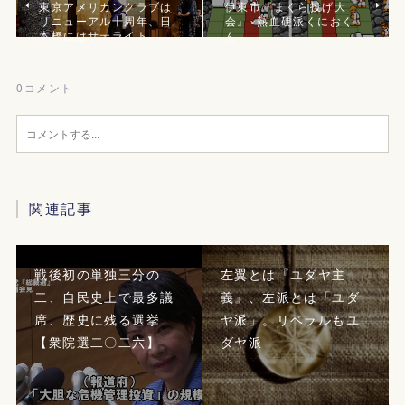
東京アメリカンクラブは
伊東市『まくら投げ大
リニューアル十周年、日
会』×熱血硬派くにおく
本橋にはサテライト
ん
0
コメント
関連記事
戦後初の単独三分の
左翼とは『ユダヤ主
二、自民史上で最多議
義』、左派とは「ユダ
席、歴史に残る選挙
ヤ派」。リベラルもユ
【衆院選二〇二六】
ダヤ派