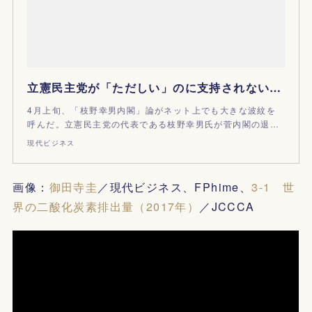
立憲民主党が「ただしい」のに支持されない理由（御田寺 圭） @gendai_biz
4月上旬、「枝野幸男内閣」論がネット上でも大きな波紋を
呼んだ。立憲民主党の代表である枝野幸男氏が菅内閣の退…
現代ビジネス
画像：
御田寺圭
／現代ビジネス、FPhime、
3-1 世
界の二酸化炭素排出量（2017年）
／JCCCA