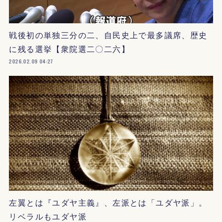
戦後初の単独三分の二、自民史上で最多議席、歴史
に残る選挙【衆院選二〇二六】
2026.02.09 04:27
左翼とは『ユダヤ主義』、左派とは「ユダヤ派」。
リベラルもユダヤ派