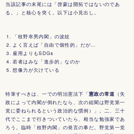
当該記事の末尾には「啓蒙は開拓ではないのであ
る。」と核心を突く。以下は小見出し。
「枝野幸男内閣」の波紋
よく言えば「自由で個性的」だが…
雇用よりもSDGs
若者はみな「進歩的」なのか
想像力が欠けている
特筆すべきは、一での明治憲法下「
憲政の常道
（失
政によって内閣が倒れたなら、次の組閣は野党第一
党に委ねられるという政治的な慣例）」。二、三十
代でここまで行きついていたら、相当な勉強家であ
ろう。臨時「枝野内閣」の発言の事だ。野党第一党