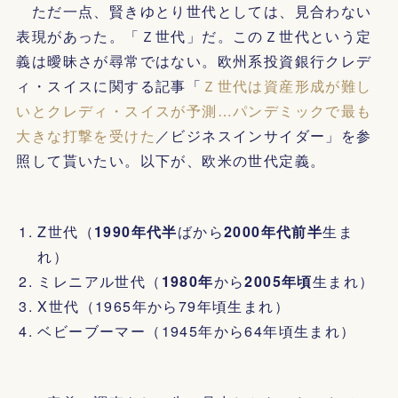
ただ一点、賢きゆとり世代としては、見合わない
表現があった。「Ｚ世代」だ。このＺ世代という定
義は曖昧さが尋常ではない。欧州系投資銀行クレデ
ィ・スイスに関する記事「
Ｚ世代は資産形成が難し
いとクレディ・スイスが予測…パンデミックで最も
大きな打撃を受けた
／ビジネスインサイダー」を参
照して貰いたい。以下が、欧米の世代定義。
Z世代（
1990年代半
ばから
2000年代前半
生ま
れ）
ミレニアル世代（
1980年
から
2005年頃
生まれ）
X世代（1965年から79年頃生まれ）
ベビーブーマー（1945年から64年頃生まれ）