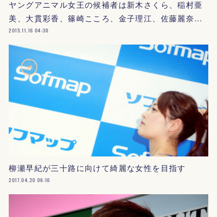
ヤングアニマル女王の候補者は新木さくら、稲村亜
美、大貫彩香、篠崎こころ、金子理江、佐藤麗奈…
2015.11.16 04:30
柳瀬早紀が三十路に向けて綺麗な女性を目指す
2017.04.20 06:10