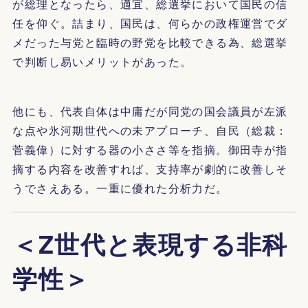
が総理となったら、適宜、総選挙において国民の信
任を仰ぐ。詰まり、国民は、何らかの政権運営でダ
メだった与党と臨時の野党を比較できる為、総選挙
で判断し易いメリットがあった。
他にも、代表自体は中庸だが同党の国会議員が左派
な点や氷河期世代への未アプローチ、自民（総裁：
菅義偉）に対する器の小ささ等を指摘。御田寺が指
摘する内容を改善すれば、支持率が劇的に改善しそ
うでさえある。一重に優れた分析力だ。
＜Z世代と表現する非科
学性＞