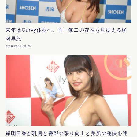
来年はCurvy体型へ、唯一無二の存在を見据える柳
瀬早紀
2016.12.16 03:25
岸明日香が乳房と臀部の張り向上と美肌の秘訣を述