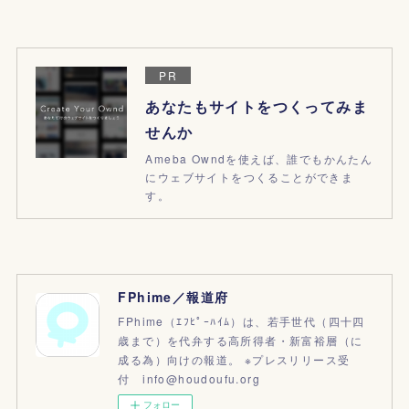
PR
あなたもサイトをつくってみま
せんか
Ameba Owndを使えば、誰でもかんたん
にウェブサイトをつくることができま
す。
FPhime／報道府
FPhime（ｴﾌﾋﾟｰﾊｲﾑ）は、若手世代（四十四
歳まで）を代弁する高所得者・新富裕層（に
成る為）向けの報道。 ※プレスリリース受
付 info@houdoufu.org
フォロー