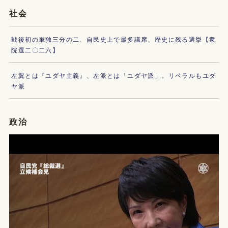
社会
戦後初の単独三分の二、自民史上で最多議席、歴史に残る選挙【衆
院選二〇二六】
左翼とは『ユダヤ主義』、左派とは「ユダヤ派」。リベラルもユダ
ヤ派
政治