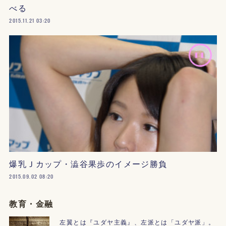
べる
2015.11.21 03:20
爆乳Ｊカップ・澁谷果歩のイメージ勝負
2015.09.02 08:20
教育・金融
左翼とは『ユダヤ主義』、左派とは「ユダヤ派」。