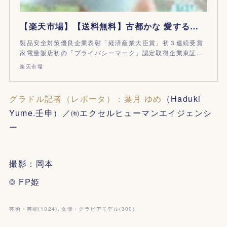
【楽天市場】【送料無料】古都かな 愛するコト/古都かな[DVD]【返品種別A】：Joshin web CD／DVD楽天市場店
製品安全対策優良企業表彰「経済産業大臣賞」初３連続受賞
家電量販店初の「プライバシーマーク」認定取得企業東証…
楽天市場
グラドル記者（レポータ）：葉月 ゆめ
（Haduki
Yume.壬申）／㈲エクセルヒューマンエイジェンシ
ー
撮影：岡本
© FP姫
芸術・芸能
(
1024
)
女優・グラビアモデル
(
300
)