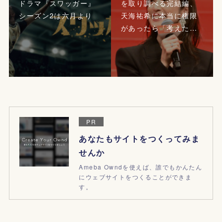
ドラマ『スワッガー』
を取り調べる完結編、
シーズン2は六月より
天海祐希に本当に権限
があったら「考えた…
PR
あなたもサイトをつくってみま
せんか
Ameba Owndを使えば、誰でもかんたん
にウェブサイトをつくることができま
す。