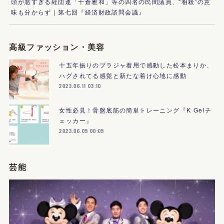
頭が悪すぎる経団連「十倉雅和」等の四名の民間議員、“相殺”の意
味も分からず｜第七回『経済財政諮問会議』
高級ファッション・美容
十五年振りのブラジャ着用で感動した松本まりか、
ハグされてる感覚と新たな着け心地に感動
2023.06.11 03:10
女性必見！骨盤底筋の簡単トレーニング『K Gelチ
ェッカー』
2023.06.05 00:05
芸能