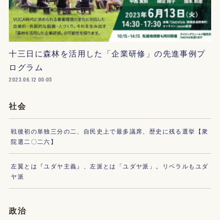
十三日に森林を活用した「企業研修」の先進事例プ
ログラム
2023.06.12 00:05
社会
戦後初の単独三分の二、自民史上で最多議席、歴史に残る選挙【衆
院選二〇二六】
左翼とは『ユダヤ主義』、左派とは「ユダヤ派」。リベラルもユダ
ヤ派
政治