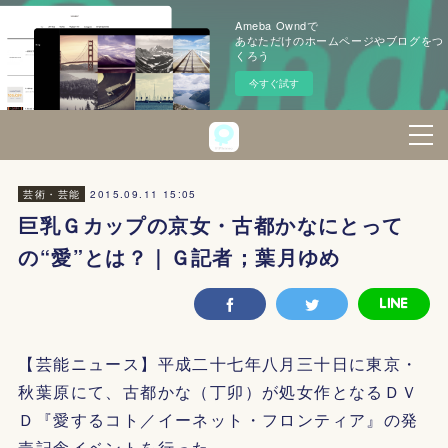
Ameba Owndで
あなただけのホームページやブログをつ
くろう
今すぐ試す
2015.09.11 15:05
芸術・芸能
巨乳Ｇカップの京女・古都かなにとって
の“愛”とは？｜Ｇ記者；葉月ゆめ
【芸能ニュース】平成二十七年八月三十日に東京・
秋葉原にて、古都かな（丁卯）が処女作となるＤＶ
Ｄ『愛するコト／イーネット・フロンティア』の発
売記念イベントを行った。