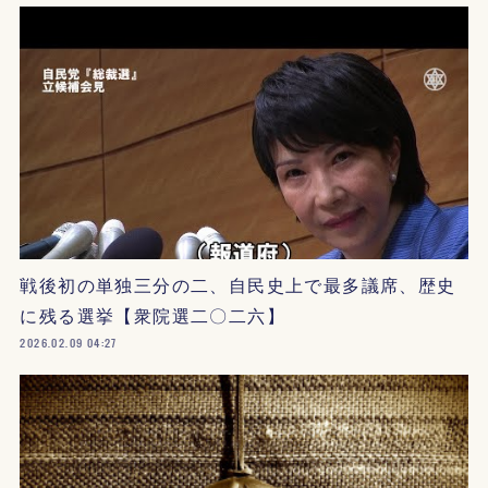
戦後初の単独三分の二、自民史上で最多議席、歴史
に残る選挙【衆院選二〇二六】
2026.02.09 04:27