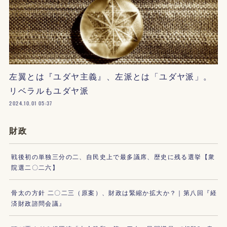
左翼とは『ユダヤ主義』、左派とは「ユダヤ派」。
リベラルもユダヤ派
2024.10.01 05:37
財政
戦後初の単独三分の二、自民史上で最多議席、歴史に残る選挙【衆
院選二〇二六】
骨太の方針 二〇二三（原案）、財政は緊縮か拡大か？｜第八回『経
済財政諮問会議』