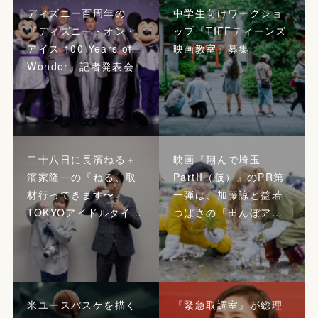
ディズニー百周年の
中学生向けワークショ
『ディズニー・オン・
ップ『TIFFティーンズ
アイス 100 Years of
映画教室』募集
Wonder』記者発表会
二十八日に長濱ねる＋
映画『翔んで埼玉
濱家隆一の『ねる、取
PartII（仮）』のPR第
材行ってきます〜
一弾は、加藤諒と益若
TOKYOアイドルタイ…
つばさの「田んぼア…
米ユースバスケを描く
『緊急取調室』が総理