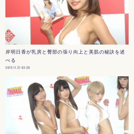
岸明日香が乳房と臀部の張り向上と美肌の秘訣を述
べる
2015.11.21 03:20