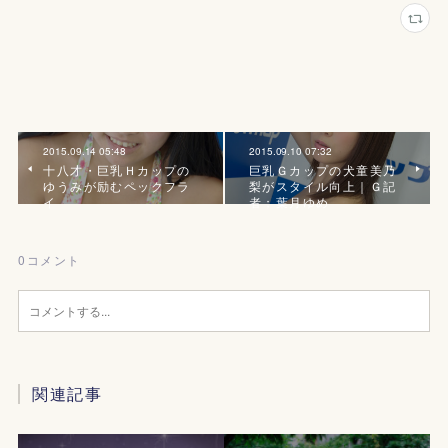
2015.09.14 05:48
2015.09.10 07:32
十八才・巨乳Ｈカップの
巨乳Ｇカップの犬童美乃
ゆうみが励むペックフラ
梨がスタイル向上｜Ｇ記
イ
者；葉月ゆめ
0
コメント
関連記事