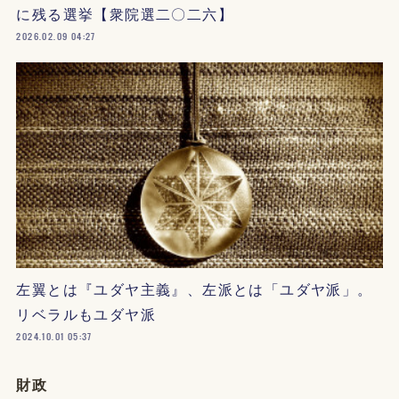
に残る選挙【衆院選二〇二六】
2026.02.09 04:27
左翼とは『ユダヤ主義』、左派とは「ユダヤ派」。
リベラルもユダヤ派
2024.10.01 05:37
財政