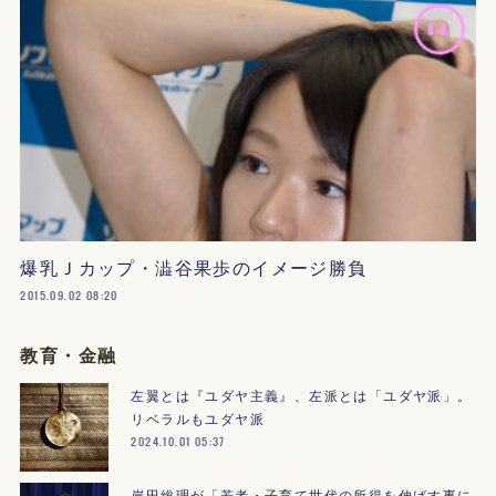
爆乳Ｊカップ・澁谷果歩のイメージ勝負
2015.09.02 08:20
教育・金融
左翼とは『ユダヤ主義』、左派とは「ユダヤ派」。
リベラルもユダヤ派
2024.10.01 05:37
岸田総理が「若者・子育て世代の所得を伸ばす事に