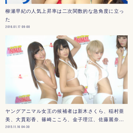
柳瀬早紀の人気上昇率は二次関数的な急角度に立っ
た
2016.01.17 09:00
ヤングアニマル女王の候補者は新木さくら、稲村亜
美、大貫彩香、篠崎こころ、金子理江、佐藤麗奈…
2015.11.16 04:30