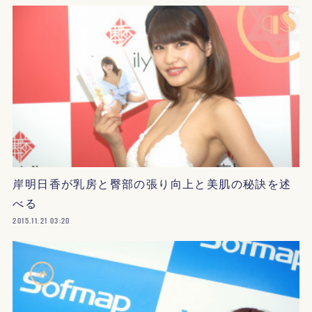
岸明日香が乳房と臀部の張り向上と美肌の秘訣を述
べる
2015.11.21 03:20