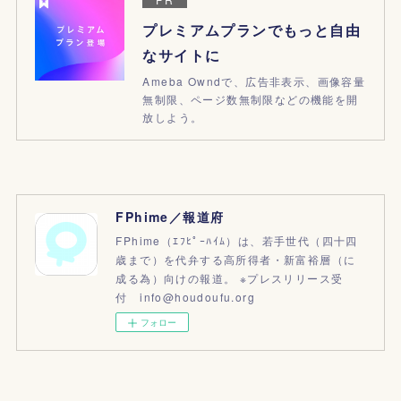
プレミアムプランでもっと自由
なサイトに
Ameba Owndで、広告非表示、画像容量
無制限、ページ数無制限などの機能を開
放しよう。
FPhime／報道府
FPhime（ｴﾌﾋﾟｰﾊｲﾑ）は、若手世代（四十四
歳まで）を代弁する高所得者・新富裕層（に
成る為）向けの報道。 ※プレスリリース受
付 info@houdoufu.org
フォロー