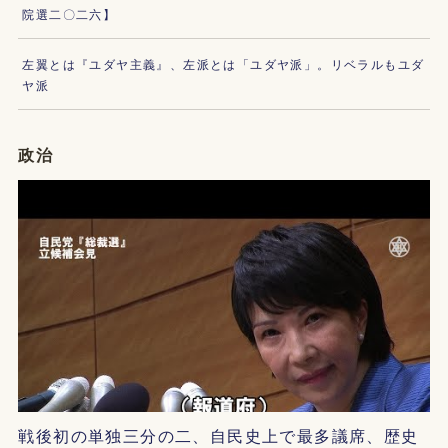
院選二〇二六】
左翼とは『ユダヤ主義』、左派とは「ユダヤ派」。リベラルもユダ
ヤ派
政治
戦後初の単独三分の二、自民史上で最多議席、歴史