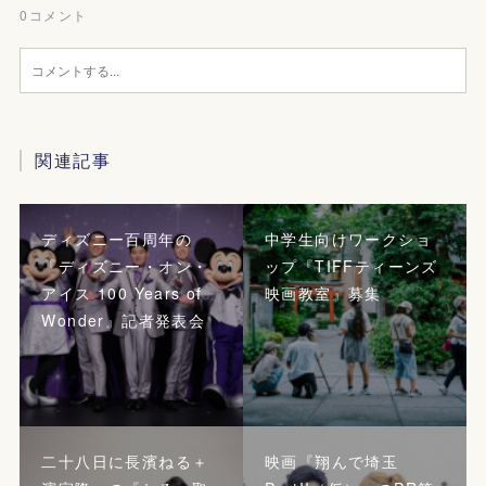
0
コメント
関連記事
ディズニー百周年の
中学生向けワークショ
『ディズニー・オン・
ップ『TIFFティーンズ
アイス 100 Years of
映画教室』募集
Wonder』記者発表会
二十八日に長濱ねる＋
映画『翔んで埼玉