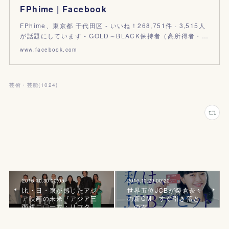
FPhime | Facebook
FPhime、東京都 千代田区 - いいね！268,751件 · 3,515人
が話題にしています - GOLD～BLACK保持者（高所得者・…
www.facebook.com
芸術・芸能
(
1024
)
2016.10.30 00:05
2016.10.29 00:20
比・日・柬が感じたアジ
世界五位JCBが榮倉奈々
ア映画の未来『アジア三
の新CM「すぐ引き落と
面鏡二〇一六：リフク…
しの女」