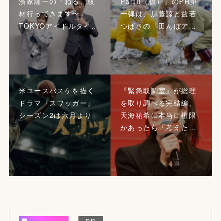
濱家隆一の『ねる、取
PartII（仮）』のPR第
材行ってきます〜
一弾は、加藤諒と益若
TOKYOアイドルタイ…
つばさの「田んぼア…
米ユースバスケを描く
『緊急取調室』が総理
ドラマ『スワッガー』
を取り調べる完結編、
シーズン2は六月より
天海祐希に本当に権限
があったら「考えた…
PR