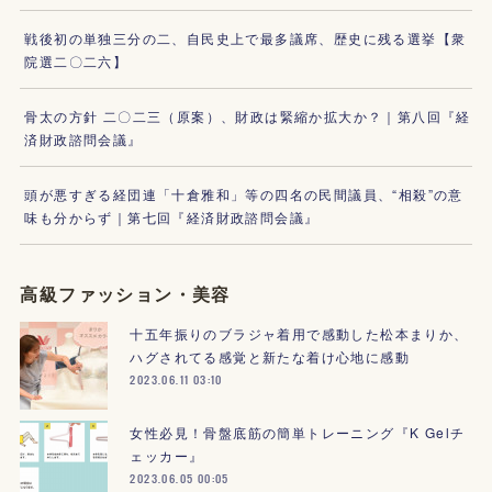
戦後初の単独三分の二、自民史上で最多議席、歴史に残る選挙【衆
院選二〇二六】
骨太の方針 二〇二三（原案）、財政は緊縮か拡大か？｜第八回『経
済財政諮問会議』
頭が悪すぎる経団連「十倉雅和」等の四名の民間議員、“相殺”の意
味も分からず｜第七回『経済財政諮問会議』
高級ファッション・美容
十五年振りのブラジャ着用で感動した松本まりか、
ハグされてる感覚と新たな着け心地に感動
2023.06.11 03:10
女性必見！骨盤底筋の簡単トレーニング『K Gelチ
ェッカー』
2023.06.05 00:05