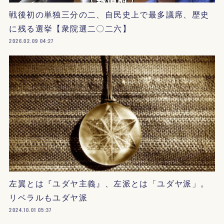
戦後初の単独三分の二、自民史上で最多議席、歴史
に残る選挙【衆院選二〇二六】
2026.02.09 04:27
左翼とは『ユダヤ主義』、左派とは「ユダヤ派」。
リベラルもユダヤ派
2024.10.01 05:37