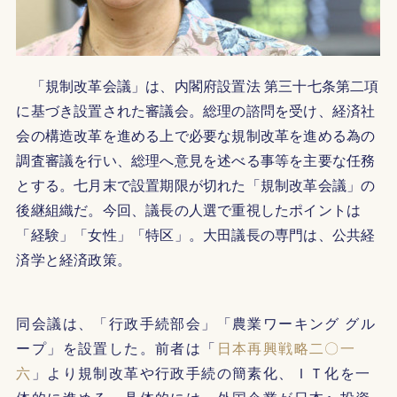
「規制改革会議」は、内閣府設置法 第三十七条第二項
に基づき設置された審議会。総理の諮問を受け、経済社
会の構造改革を進める上で必要な規制改革を進める為の
調査審議を行い、総理へ意見を述べる事等を主要な任務
とする。七月末で設置期限が切れた「規制改革会議」の
後継組織だ。今回、議長の人選で重視したポイントは
「経験」「女性」「特区」。大田議長の専門は、公共経
済学と経済政策。
同会議は、「行政手続部会」「農業ワーキング グル
ープ」を設置した。前者は「
日本再興戦略二〇一
六
」より規制改革や行政手続の簡素化、ＩＴ化を一