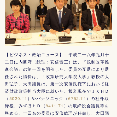
【ビジネス・政治ニュース】 平成二十八年九月十
二日に内閣府（総理：安倍晋三）は、『規制改革推
進会議』の第一回を開催した。委員の互選により選
任された議長は、「政策研究大学院大学」教授の大
田弘子。大田議長は、第一次安倍政権下において経
済財政政策担当大臣に就いた。報道現在でＪＸＨＤ
（
5020.T1
）やパナソニック（
6752.T1
）の社外取
締役、みずほＨＤ（
8411.T1
）の取締役会議長等を
務める。十四名の委員は安倍総理が任命し、大田議