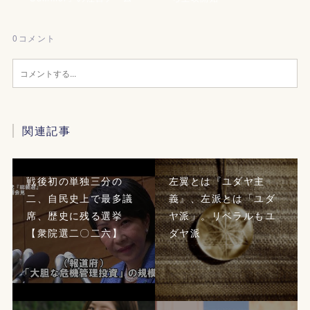
0
コメント
関連記事
戦後初の単独三分の
左翼とは『ユダヤ主
二、自民史上で最多議
義』、左派とは「ユダ
席、歴史に残る選挙
ヤ派」。リベラルもユ
【衆院選二〇二六】
ダヤ派