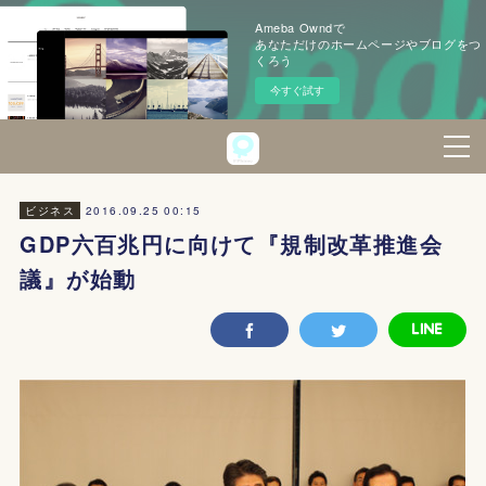
Ameba Owndで
あなただけのホームページやブログをつ
くろう
今すぐ試す
2016.09.25 00:15
ビジネス
GDP六百兆円に向けて『規制改革推進会
議』が始動