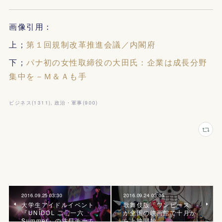
画像引用：
上；
第１回規制改革推進会議／内閣府
下；
パナ初の女性取締役の大田氏：企業は成長分野
集中を－Ｍ＆Ａも手
ビジネス
(
1311
)
政治・軍事
(
900
)
2016.09.25 03:30
2016.09.24 03:05
大学生アイドルイベント
歌舞伎版「ワンピース」
『UNIDOL 二〇一六
が全国の映画館で十月か
Summer』の注目チーム
ら上映開始