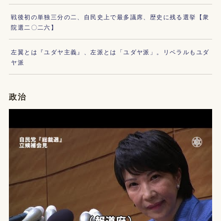
戦後初の単独三分の二、自民史上で最多議席、歴史に残る選挙【衆
院選二〇二六】
左翼とは『ユダヤ主義』、左派とは「ユダヤ派」。リベラルもユダ
ヤ派
政治