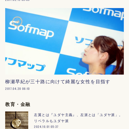
柳瀬早紀が三十路に向けて綺麗な女性を目指す
2017.04.20 06:10
教育・金融
左翼とは『ユダヤ主義』、左派とは「ユダヤ派」。
リベラルもユダヤ派
2024.10.01 05:37