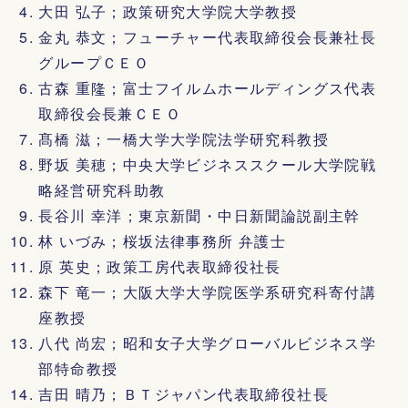
大田 弘子；政策研究大学院大学教授
金丸 恭文；フューチャー代表取締役会長兼社長
グループＣＥＯ
古森 重隆；富士フイルムホールディングス代表
取締役会長兼ＣＥＯ
髙橋 滋；一橋大学大学院法学研究科教授
野坂 美穂；中央大学ビジネススクール大学院戦
略経営研究科助教
長谷川 幸洋；東京新聞・中日新聞論説副主幹
林 いづみ；桜坂法律事務所 弁護士
原 英史；政策工房代表取締役社長
森下 竜一；大阪大学大学院医学系研究科寄付講
座教授
八代 尚宏；昭和女子大学グローバルビジネス学
部特命教授
吉田 晴乃；ＢＴジャパン代表取締役社長