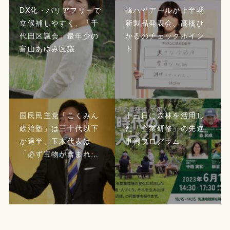
DX化・バリアフリーで
韓ハイアールが上半期
立候補しやすく、「千
新製品発表会、髙橋ひ
代田区議会」最年少の
かるのチェックポイン
富山あゆみ区議
ト
国民民主党「こくみん
十三日に森林を活用し
政治塾」は三十代以下
た「企業研修」の先進
が過半、玉木代表は
事例プログラム
「必ず宝物が含まれ…