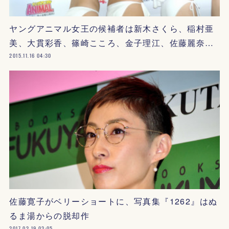
ヤングアニマル女王の候補者は新木さくら、稲村亜
美、大貫彩香、篠崎こころ、金子理江、佐藤麗奈…
2015.11.16 04:30
佐藤寛子がベリーショートに、写真集『1262』はぬ
るま湯からの脱却作
2017.02.19 03:05