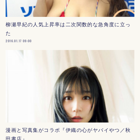
柳瀬早紀の人気上昇率は二次関数的な急角度に立っ
た
2016.01.17 09:00
漫画と写真集がコラボ『伊織の心がヤバイやつ／秋
田書店』