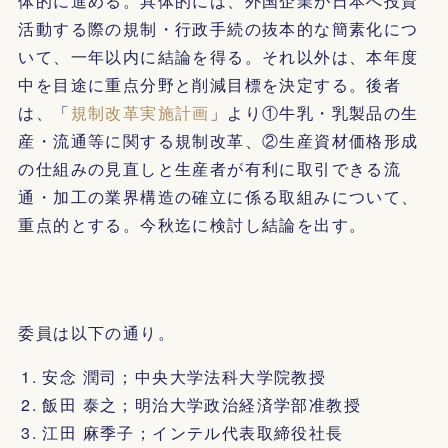
体的に進める。具体的には、外国企業が日本へ投資
活動する際の規制・行政手続の抜本的な簡素化につ
いて、一年以内に結論を得る。それ以外は、本年度
中を目途に重点分野と削減目標を決定する。後者
は、「
規制改革実施計画
」より①牛乳・乳製品の生
産・流通等に関する規制改革、②生産資材価格形成
の仕組みの見直しと生産者が有利に取引できる流
通・加工の業界構造の確立に係る取組みについて、
重点的とする。今秋迄に検討し結論を出す。
委員は以下の通り。
安念 潤司；中央大学法科大学院教授
飯田 泰之；明治大学政治経済学部准教授
江田 麻季子；インテル代表取締役社長