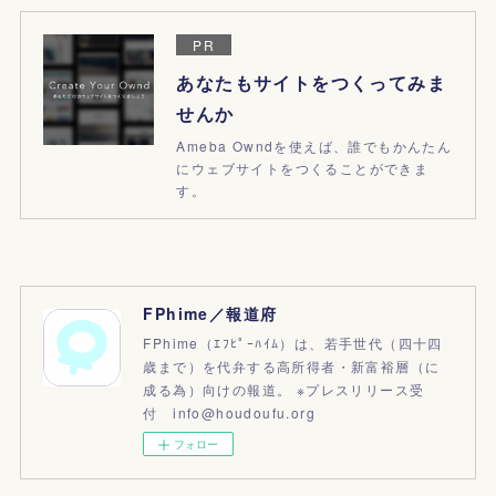
PR
あなたもサイトをつくってみま
せんか
Ameba Owndを使えば、誰でもかんたん
にウェブサイトをつくることができま
す。
FPhime／報道府
FPhime（ｴﾌﾋﾟｰﾊｲﾑ）は、若手世代（四十四
歳まで）を代弁する高所得者・新富裕層（に
成る為）向けの報道。 ※プレスリリース受
付 info@houdoufu.org
フォロー