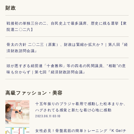
財政
戦後初の単独三分の二、自民史上で最多議席、歴史に残る選挙【衆
院選二〇二六】
骨太の方針 二〇二三（原案）、財政は緊縮か拡大か？｜第八回『経
済財政諮問会議』
頭が悪すぎる経団連「十倉雅和」等の四名の民間議員、“相殺”の意
味も分からず｜第七回『経済財政諮問会議』
高級ファッション・美容
十五年振りのブラジャ着用で感動した松本まりか、
ハグされてる感覚と新たな着け心地に感動
2023.06.11 03:10
女性必見！骨盤底筋の簡単トレーニング『K Gelチ