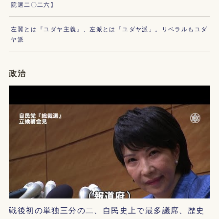
院選二〇二六】
左翼とは『ユダヤ主義』、左派とは「ユダヤ派」。リベラルもユダ
ヤ派
政治
戦後初の単独三分の二、自民史上で最多議席、歴史