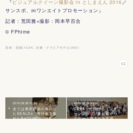
『
ビジュアルクイーン撮影会 in としまえん 2016
／
サンスポ、㈱ワンエイトプロモーション』
記者：荒田雅×撮影：岡本早百合
© FPhime
芸術・芸能
(
1024
)
女優・グラビアモデル
(
300
)
2016.08.26 01:50
2016.08.25 00:30
全ては奥田愛基の為だっ
CESAが仕掛けるインタ
たSEALDs、寄付金を集
ーンシップ、未経験から
めたReDEMOSのHP…
のゲーム界入りを支援