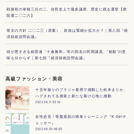
戦後初の単独三分の二、自民史上で最多議席、歴史に残る選挙【衆
院選二〇二六】
骨太の方針 二〇二三（原案）、財政は緊縮か拡大か？｜第八回『経
済財政諮問会議』
頭が悪すぎる経団連「十倉雅和」等の四名の民間議員、“相殺”の意
味も分からず｜第七回『経済財政諮問会議』
高級ファッション・美容
十五年振りのブラジャ着用で感動した松本まりか、
ハグされてる感覚と新たな着け心地に感動
2023.06.11 03:10
女性必見！骨盤底筋の簡単トレーニング『K Gelチ
ェッカー』
2023.06.05 00:05