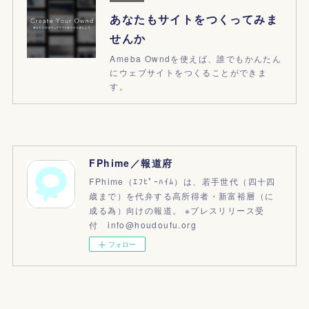
あなたもサイトをつくってみま
せんか
Ameba Owndを使えば、誰でもかんたん
にウェブサイトをつくることができま
す。
FPhime／報道府
FPhime（ｴﾌﾋﾟｰﾊｲﾑ）は、若手世代（四十四
歳まで）を代弁する高所得者・新富裕層（に
成る為）向けの報道。 ※プレスリリース受
付 info@houdoufu.org
フォロー