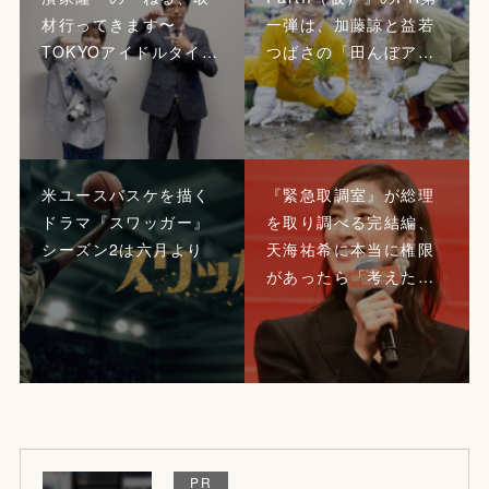
材行ってきます〜
一弾は、加藤諒と益若
TOKYOアイドルタイ…
つばさの「田んぼア…
米ユースバスケを描く
『緊急取調室』が総理
ドラマ『スワッガー』
を取り調べる完結編、
シーズン2は六月より
天海祐希に本当に権限
があったら「考えた…
PR