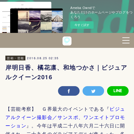
Ameba Owndで
あなただけのホームページやブログをつ
くろう
今すぐ試す
2016.08.25 02:35
芸術・芸能
岸明日香、橘花凛、和地つかさ｜ビジュア
ルクイーン2016
【芸能考察】 Ｇ界最大のイベントである『
ビジュ
アルクイーン撮影会／サンスポ、ワンエイトプロモ
ーション
』。今年は平成二十八年六月二十六日に開
催され、二十九名のグラビアモデルが集まった。多