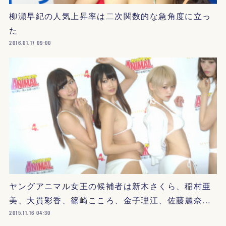
柳瀬早紀の人気上昇率は二次関数的な急角度に立っ
た
2016.01.17 09:00
ヤングアニマル女王の候補者は新木さくら、稲村亜
美、大貫彩香、篠崎こころ、金子理江、佐藤麗奈…
2015.11.16 04:30