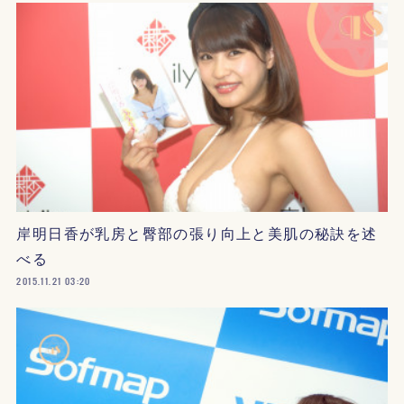
岸明日香が乳房と臀部の張り向上と美肌の秘訣を述
べる
2015.11.21 03:20