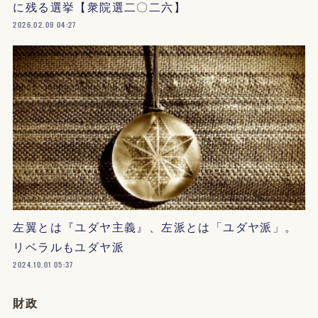
に残る選挙【衆院選二〇二六】
2026.02.09 04:27
左翼とは『ユダヤ主義』、左派とは「ユダヤ派」。
リベラルもユダヤ派
2024.10.01 05:37
財政