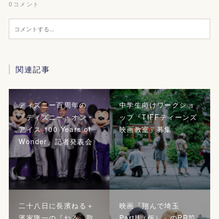
0
コメント
関連記事
ディズニー百周年の
中学生向けワークショ
『ディズニー・オン・
ップ『TIFFティーンズ
アイス 100 Years of
映画教室』募集
Wonder』記者発表会
二十八日に長濱ねる＋
映画『翔んで埼玉
濱家隆一の『ねる、取
PartII（仮）』のPR第