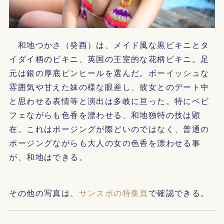
和地つかさ（癸酉）は、メイド風な黒ビキニとタ
イダイ柄のビキニ、英国の王室的な花柄ビキニ。足
元は銀の厚底ピンヒールを選んだ。ボーイッシュな
雰囲気や甘えた妹の様な眼差し、彼女とのデート中
と思わせる表情等と演出は多岐に亘った。特にベビ
フェながらも色香を漂わせる、和地独特の技は顕
在。これはポージングが際どいのではなく、普通の
ポージングながらも大人の女の色香を漂わせる事
が、和地はできる。
その他の写真は、
サンスポの特集頁
で確認できる。