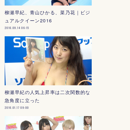
柳瀬早紀、青山ひかる、菜乃花｜ビジ
ュアルクイーン2016
2016.09.14 06:15
柳瀬早紀の人気上昇率は二次関数的な
急角度に立った
2016.01.17 09:00