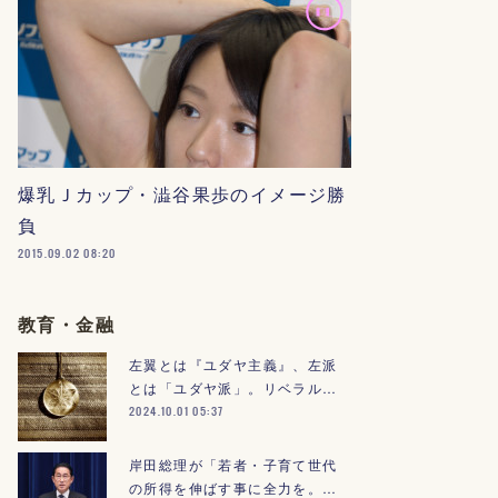
爆乳Ｊカップ・澁谷果歩のイメージ勝
負
2015.09.02 08:20
教育・金融
左翼とは『ユダヤ主義』、左派
とは「ユダヤ派」。リベラル…
2024.10.01 05:37
岸田総理が「若者・子育て世代
の所得を伸ばす事に全力を。…