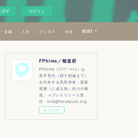
ぐ試す
ログイン
・金融
人生
ビジネス
社会
MORE
FPhime／報道府
FPhime（ｴﾌﾋﾟｰﾊｲﾑ）は、
若手世代（四十四歳まで）
を代弁する高所得者・新富
裕層（に成る為）向けの報
道。 ※プレスリリース受
付 info@houdoufu.org
フォロー