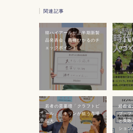
関連記事
韓ハイアールが上半期新製
十三日
品発表会、髙橋ひかるのチ
「企業
ェックポイント
ログラ
若者の需要増「クラフトビ
経産省
ール」、キリンが狙う市場
プ・フ
拡大
と失敗
ション