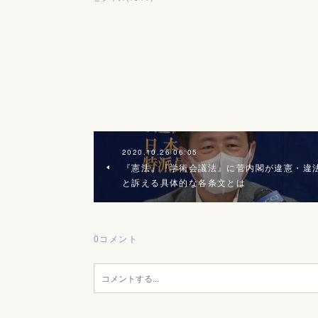
2020.10.26 06:05
『憲法』『学術会議法』に菅内閣が違憲・違
と訴える具体的な各条文とは
0
コメント