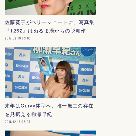
佐藤寛子がベリーショートに、写真集
『1262』はぬるま湯からの脱却作
2017.02.19 03:05
来年はCurvy体型へ、唯一無二の存在
を見据える柳瀬早紀
2016.12.16 03:25