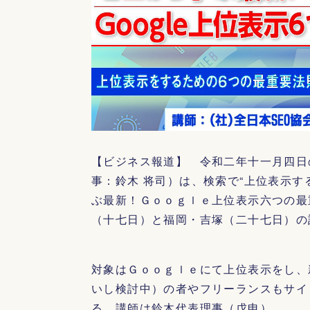
【ビジネス報道】 令和二年十一月四日
事：鈴木 将司）は、検索で“上位表示す
ぶ最新！Ｇｏｏｇｌｅ上位表示六つの最
（十七日）と福岡・吉塚（二十七日）の
対象はＧｏｏｇｌｅにて上位表示をし、
いし検討中）の者やフリーランスもサイ
る。講師は鈴木代表理事（戊申）。