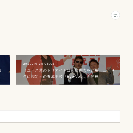
2020.10.25 06:05
法
リユース業のトリアイナは新庄剛志を起用、三
年に鑑定士の養成学校『Eye Job』も開校