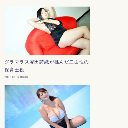
グラマラス塚田詩織が挑んだ二面性の
保育士役
2017.03.17 05:15