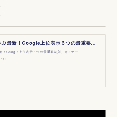
方
か
『ゼロから学ぶ最新！Google上位表示６つの最重要法則』セミナー | 鈴木将司のSEOセミナー
新！Google上位表示６つの最重要法則』セミナー
.net