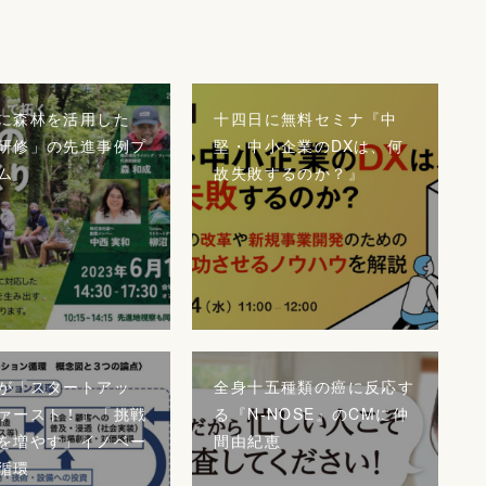
に森林を活用した
十四日に無料セミナ『中
研修」の先進事例プ
堅・中小企業のDXは、何
ム
故失敗するのか？』
が「スタートアッ
全身十五種類の癌に反応す
ァースト！」「挑戦
る『N-NOSE』のCMに仲
を増やす」イノベー
間由紀恵
循環