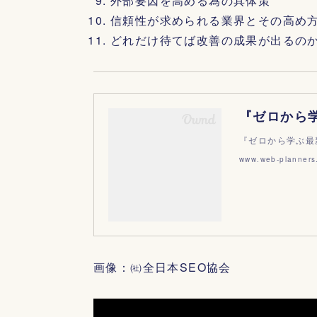
外部要因を高める為の具体策
信頼性が求められる業界とその高め
どれだけ待てば改善の成果が出るの
『ゼロから学ぶ最
www.web-planners
画像：㈳全日本SEO協会