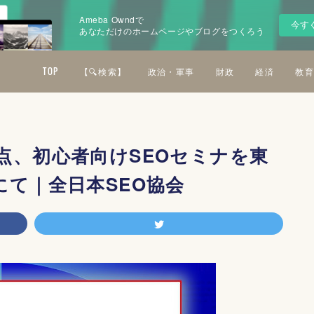
Ameba Owndで
今す
あなただけのホームページやブログをつくろう
TOP
【🔍検索】
政治・軍事
財政
経済
教育
点、初心者向けSEOセミナを東
にて｜全日本SEO協会