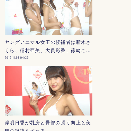
ヤングアニマル女王の候補者は新木さ
くら、稲村亜美、大貫彩香、篠崎こ…
2015.11.16 04:30
岸明日香が乳房と臀部の張り向上と美
肌の秘訣を述べる