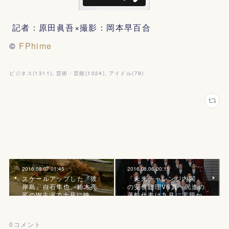
記者：原田眞吾×撮影：岡本早百合
©
FPhime
ビジネス
(
1311
)
芸術・芸能
(
1024
)
アイドル
(
79
)
2016.08.07 01:45
2016.08.06 00:15
スケールアップした『彼
「未来チャレンジ内閣」
岸島』白石隼也、鈴木亮
の安倍総理VS真・民進の
平のW主演で十月に映…
蓮舫代表は九月に実現か
0
コメント