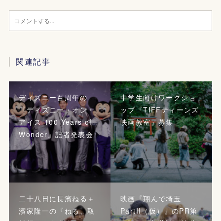
関連記事
ディズニー百周年の
中学生向けワークショ
『ディズニー・オン・
ップ『TIFFティーンズ
アイス 100 Years of
映画教室』募集
Wonder』記者発表会
二十八日に長濱ねる＋
映画『翔んで埼玉
濱家隆一の『ねる、取
PartII（仮）』のPR第