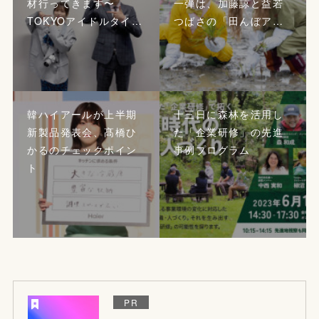
材行ってきます〜
一弾は、加藤諒と益若
TOKYOアイドルタイ…
つばさの「田んぼア…
韓ハイアールが上半期
十三日に森林を活用し
新製品発表会、髙橋ひ
た「企業研修」の先進
かるのチェックポイン
事例プログラム
ト
PR