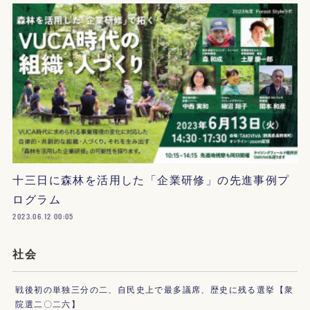
十三日に森林を活用した「企業研修」の先進事例プ
ログラム
2023.06.12 00:05
社会
戦後初の単独三分の二、自民史上で最多議席、歴史に残る選挙【衆
院選二〇二六】