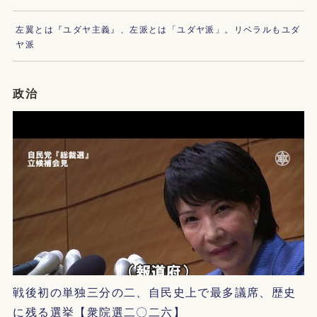
左翼とは『ユダヤ主義』、左派とは「ユダヤ派」。リベラルもユダ
ヤ派
政治
戦後初の単独三分の二、自民史上で最多議席、歴史
に残る選挙【衆院選二〇二六】