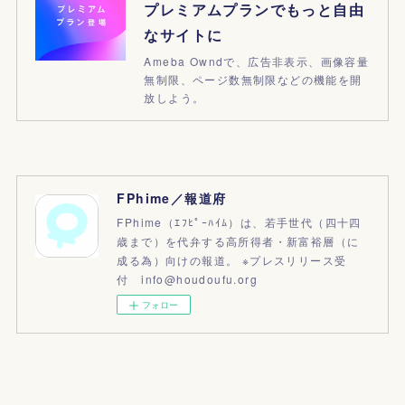
プレミアムプランでもっと自由
なサイトに
Ameba Owndで、広告非表示、画像容量
無制限、ページ数無制限などの機能を開
放しよう。
FPhime／報道府
FPhime（ｴﾌﾋﾟｰﾊｲﾑ）は、若手世代（四十四
歳まで）を代弁する高所得者・新富裕層（に
成る為）向けの報道。 ※プレスリリース受
付 info@houdoufu.org
フォロー