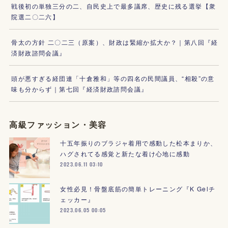
戦後初の単独三分の二、自民史上で最多議席、歴史に残る選挙【衆
院選二〇二六】
骨太の方針 二〇二三（原案）、財政は緊縮か拡大か？｜第八回『経
済財政諮問会議』
頭が悪すぎる経団連「十倉雅和」等の四名の民間議員、“相殺”の意
味も分からず｜第七回『経済財政諮問会議』
高級ファッション・美容
十五年振りのブラジャ着用で感動した松本まりか、
ハグされてる感覚と新たな着け心地に感動
2023.06.11 03:10
女性必見！骨盤底筋の簡単トレーニング『K Gelチ
ェッカー』
2023.06.05 00:05