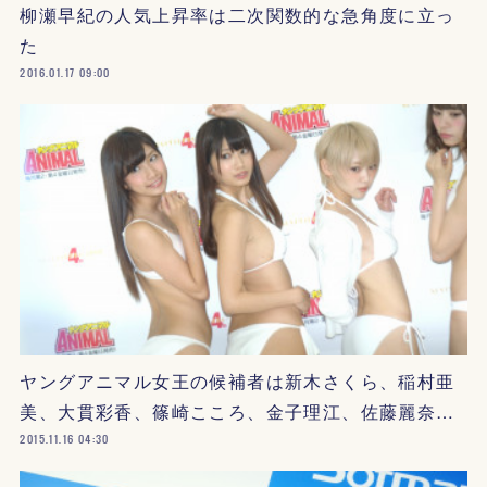
柳瀬早紀の人気上昇率は二次関数的な急角度に立っ
た
2016.01.17 09:00
ヤングアニマル女王の候補者は新木さくら、稲村亜
美、大貫彩香、篠崎こころ、金子理江、佐藤麗奈…
2015.11.16 04:30