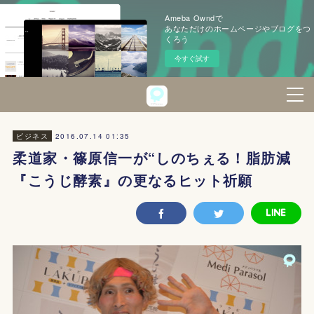
Ameba Owndで
あなただけのホームページやブログをつ
くろう
今すぐ試す
2016.07.14 01:35
ビジネス
柔道家・篠原信一が“しのちぇる！脂肪減
『こうじ酵素』の更なるヒット祈願