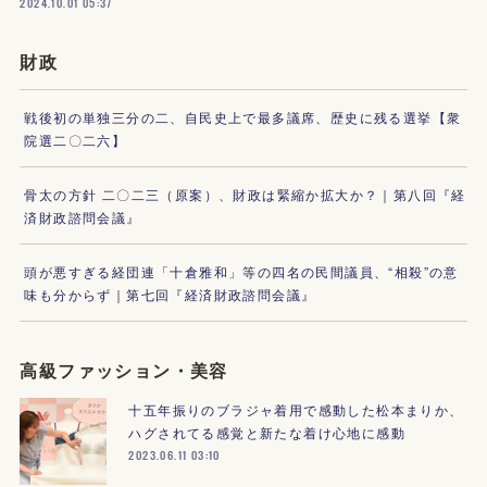
2024.10.01 05:37
財政
戦後初の単独三分の二、自民史上で最多議席、歴史に残る選挙【衆
院選二〇二六】
骨太の方針 二〇二三（原案）、財政は緊縮か拡大か？｜第八回『経
済財政諮問会議』
頭が悪すぎる経団連「十倉雅和」等の四名の民間議員、“相殺”の意
味も分からず｜第七回『経済財政諮問会議』
高級ファッション・美容
十五年振りのブラジャ着用で感動した松本まりか、
ハグされてる感覚と新たな着け心地に感動
2023.06.11 03:10