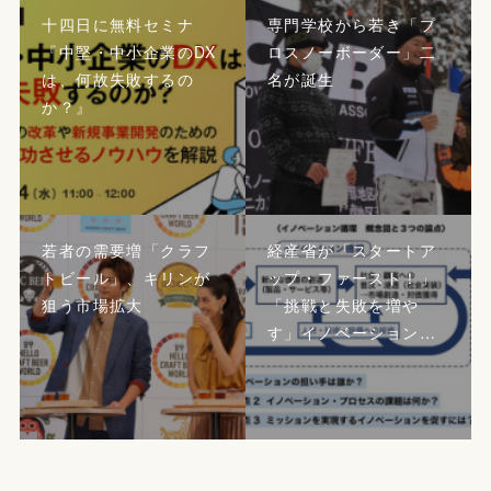
十四日に無料セミナ
専門学校から若き「プ
『中堅・中小企業のDX
ロスノーボーダー」二
は、何故失敗するの
名が誕生
か？』
若者の需要増「クラフ
経産省が「スタートア
トビール」、キリンが
ップ・ファースト！」
狙う市場拡大
「挑戦と失敗を増や
す」イノベーション…