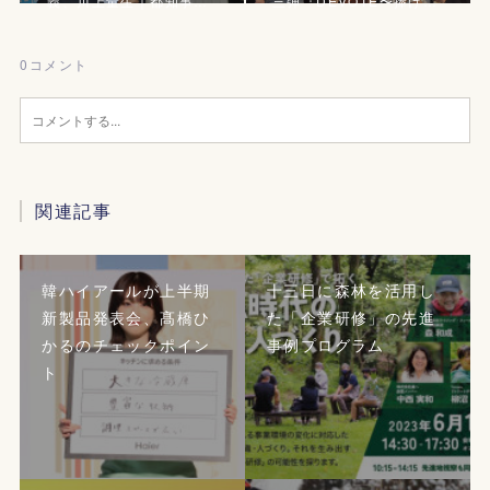
義、川上量生｜都知事…
三弾『DEVOTE〜捧げ…
0
コメント
関連記事
韓ハイアールが上半期
十三日に森林を活用し
新製品発表会、髙橋ひ
た「企業研修」の先進
かるのチェックポイン
事例プログラム
ト