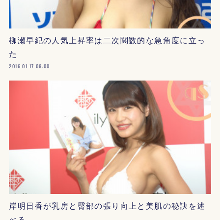
柳瀬早紀の人気上昇率は二次関数的な急角度に立っ
た
2016.01.17 09:00
岸明日香が乳房と臀部の張り向上と美肌の秘訣を述
べる