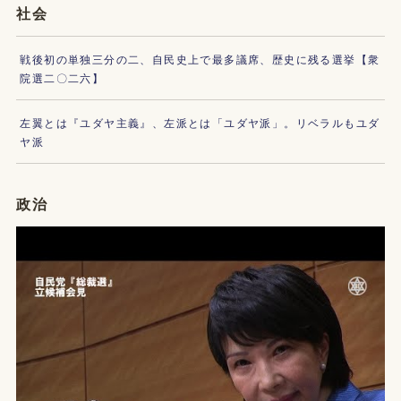
社会
戦後初の単独三分の二、自民史上で最多議席、歴史に残る選挙【衆
院選二〇二六】
左翼とは『ユダヤ主義』、左派とは「ユダヤ派」。リベラルもユダ
ヤ派
政治