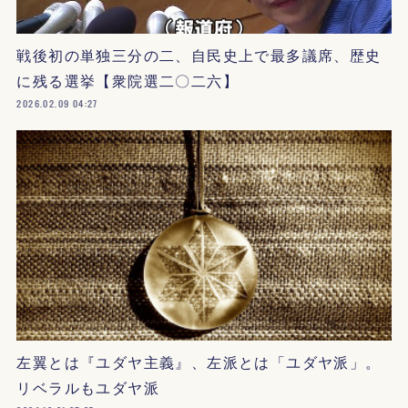
戦後初の単独三分の二、自民史上で最多議席、歴史
に残る選挙【衆院選二〇二六】
2026.02.09 04:27
左翼とは『ユダヤ主義』、左派とは「ユダヤ派」。
リベラルもユダヤ派