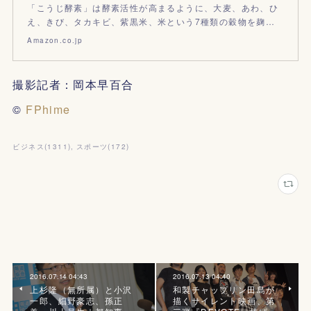
「こうじ酵素」は酵素活性が高まるように、大麦、あわ、ひ
え、きび、タカキビ、紫黒米、米という7種類の穀物を麹…
Amazon.co.jp
撮影記者：岡本早百合
©
FPhime
ビジネス
(
1311
)
スポーツ
(
172
)
2016.07.14 04:43
2016.07.13 04:40
上杉隆（無所属）と小沢
和製チャップリン田島が
一郎、細野豪志、孫正
描くサイレント映画、第