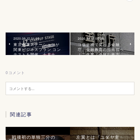
2020.09.12 01:05
2020.09.11 00:05
東京創業ステーションが
コロナ禍で変わる金融
関東ビジネスプラン コン
庁、金融教育の指南役へ
テストを開催、十月十…
｜二年度『金融行政方…
0
コメント
関連記事
戦後初の単独三分の
左翼とは『ユダヤ主